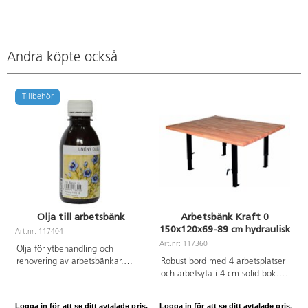
Andra köpte också
Tillbehör
Olja till arbetsbänk
Arbetsbänk Kraft 0
150x120x69-89 cm hydraulisk
Art.nr: 117404
Art.nr: 117360
A
Olja för ytbehandling och
renovering av arbetsbänkar.
Robust bord med 4 arbetsplatser
Oljelagret på ytan skyddar mot
och arbetsyta i 4 cm solid bok.
fukt och träparasiter.
Lämplig för barn och ungdomar i
Rekommenderad
alla åldrar med sin lätt
Logga in för att se ditt avtalade pris.
Logga in för att se ditt avtalade pris.
L