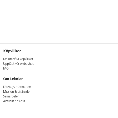
Köpvillkor
Läs om våra köpvillkor
Upptäck vår webbshop
FAQ
Om Lekolar
Företagsinformation
Mission & affärsidé
Samarbeten
Aktuellt hos oss
GDPR
Cookie Policy
Whistleblowing