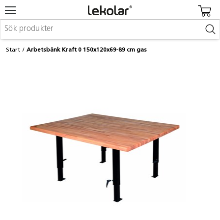
Möbler & inredning
Start
Arbetsbänk Kraft 0 150x120x69-89 cm gas
Lekplatsutrustning & utemiljö
Skapa
Leka
Lära
Barnvagnar & småbarnsartiklar
Skolförbrukning & kontorsmaterial
Logga in / Registrera dig
Hitta din säljare
Kontakta Lekolar