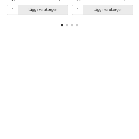
behandlingsfrekvens av alla
anpassningsbara höjd. Ben
träytor är varannat år, mer
pulverlackerade, 5x5 cm. Inoljad
Lägg i varukorgen
Lägg i varukorgen
utsatta områden oftare.
och polerad bordsyta. Hydraulisk
höjdjustering av arbetsplattan.
Höjdjustering via vev.