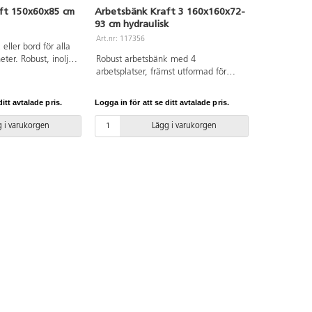
ft 150x60x85 cm
Arbetsbänk Kraft 3 160x160x72-
93 cm hydraulisk
Art.nr: 117356
eller bord för alla
ter. Robust, inoljad
Robust arbetsbänk med 4
va. Pulverlackade
arbetsplatser, främst utformad för
användning i skolor. Varje
arbetsstation är utrustad med
itt avtalade pris.
Logga in för att se ditt avtalade pris.
stålgjuten bak- och framtång.
Bänkskiva av massivt, 8 cm bokblock.
 i varukorgen
Lägg i varukorgen
Höj- och sänkbara ben med
hydraulik. Höjdjustering med vev.
Bänkytor är linoljade. 4 par
bänkhakar ø 19 mm ingår. Mått
bänkskiva exkl. tång: 130x130 cm.
Kraftigt skruvstäd (french type).