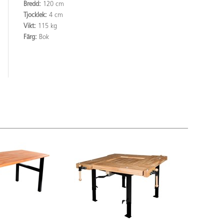
Bredd:
120 cm
Tjocklek:
4 cm
Vikt:
115 kg
Färg:
Bok