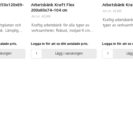
 150x120x69-
Arbetsbänk Kraft Flex
Arbetsbänk Kra
200x60x74–104 cm
Art.nr: 42345
Art.nr: 42349
Kraftig arbetsbänk 
tsplatser och
Kraftig arbetsbänk för alla typer av
typer av verksamhe
bok. Lämplig
verksamheter. Robust, inoljad 4 cm
4 cm tjock bokski
 alla åldrar
tjock bokskiva. Pulverlackade höj-
svarta ben.
sbara höjd.
och sänkbara svarta ben.
talade pris.
Logga in för att se ditt avtalade pris.
Logga in för att se d
5 cm. Inoljad
Mekanisk
rukorgen
Lägg i varukorgen
Lägg
lattan via
ingen kräver 2