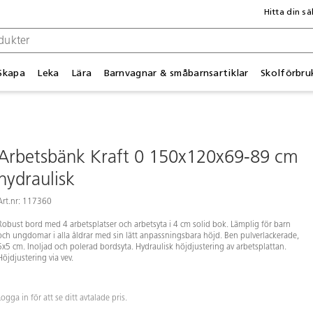
Hitta din sä
Skapa
Leka
Lära
Barnvagnar & småbarnsartiklar
Skolförbru
Arbetsbänk Kraft 0 150x120x69-89 cm
hydraulisk
Art.nr: 117360
Robust bord med 4 arbetsplatser och arbetsyta i 4 cm solid bok. Lämplig för barn
och ungdomar i alla åldrar med sin lätt anpassningsbara höjd. Ben pulverlackerade,
5x5 cm. Inoljad och polerad bordsyta. Hydraulisk höjdjustering av arbetsplattan.
Höjdjustering via vev.
Logga in för att se ditt avtalade pris.