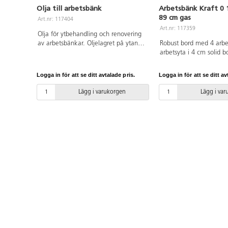
Olja till arbetsbänk
Arbetsbänk Kraft 0
89 cm gas
Art.nr: 117404
Art.nr: 117359
Olja för ytbehandling och renovering
av arbetsbänkar. Oljelagret på ytan
Robust bord med 4 arbe
skyddar mot fukt och träparasiter.
arbetsyta i 4 cm solid 
Rekommenderad behandlingsfrekvens
för barn och ungdomar i
av alla träytor är varannat år, mer
med sin lätt anpassning
Logga in för att se ditt avtalade pris.
Logga in för att se ditt av
utsatta områden oftare.
Ben pulverlackerade, 5x
och polerad bordsyta. 
Lägg i varukorgen
Lägg i va
höjdjustering av arbetsp
gasdämpare. Höjdjuster
personer.