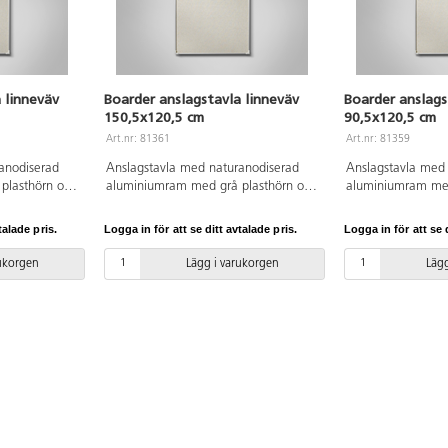
 linneväv
Boarder anslagstavla linneväv
Boarder anslags
150,5x120,5 cm
90,5x120,5 cm
Art.nr: 81361
Art.nr: 81359
anodiserad
Anslagstavla med naturanodiserad
Anslagstavla med
plasthörn och
aluminiumram med grå plasthörn och
aluminiumram med
färgat linne.
textil anslagsyta i naturfärgat linne.
textil anslagsyta i
Dolda beslag.
Dolda beslag.
talade pris.
Logga in för att se ditt avtalade pris.
Logga in för att se d
rukorgen
Lägg i varukorgen
Lägg