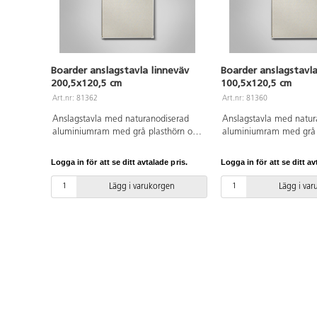
Boarder anslagstavla linneväv
Boarder anslagstavla
200,5x120,5 cm
100,5x120,5 cm
Art.nr: 81362
Art.nr: 81360
Anslagstavla med naturanodiserad
Anslagstavla med natur
aluminiumram med grå plasthörn och
aluminiumram med grå 
textil anslagsyta i naturfärgat linne.
textil anslagsyta i natur
Dolda beslag.
Dolda beslag.
Logga in för att se ditt avtalade pris.
Logga in för att se ditt av
Lägg i varukorgen
Lägg i va