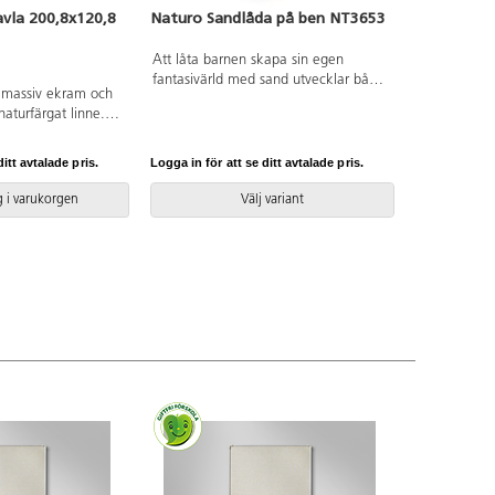
vla 200,8x120,8
Naturo Sandlåda på ben NT3653
Att låta barnen skapa sin egen
fantasivärld med sand utvecklar både
 massiv ekram och
deras kreativitet, kommunikation,
 naturfärgat linne.
koordination och utveckling. Här kan
r kombinerat med
den sociala rolleken enkelt bli en del
de hörn gör den här
av leken. Konstruktionen är
itt avtalade pris.
Logga in för att se ditt avtalade pris.
rt tillägg i alla typer
tillgänglighetsanpassad. Vid
tbildningsmiljöer.
installation ska alltid den medföljande
 i varukorgen
Välj variant
nns även med
manualen användas. Den senaste
t stål.
versionen finns att tillgå på begäran.
Inkluderar markförankring K1.