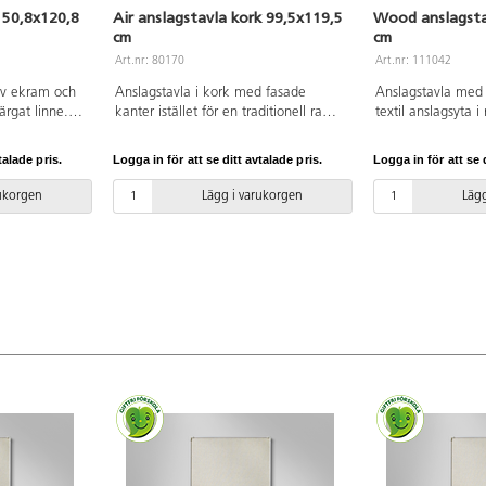
150,8x120,8
Air anslagstavla kork 99,5x119,5
Wood anslagsta
cm
cm
Art.nr: 80170
Art.nr: 111042
iv ekram och
Anslagstavla i kork med fasade
Anslagstavla med
färgat linne.
kanter istället för en traditionell ram,
textil anslagsyta i
binerat med
något som ger rena linjer och en
Raka, enkla linje
n gör den här
svävande känsla på väggen. Dolda
omsorgsfullt gera
talade pris.
Logga in för att se ditt avtalade pris.
Logga in för att se d
ägg i alla typer
beslag. Materialet är självläkande,
tavlan till ett sobe
ingsmiljöer.
vilket hjälper till att hålla den snygg
av kontors- eller u
rukorgen
Lägg i varukorgen
Lägg
en med
längre. Finns även i Bulletin Board-
Dolda beslag. Fi
.
utförande.
skrivyta i keramisk