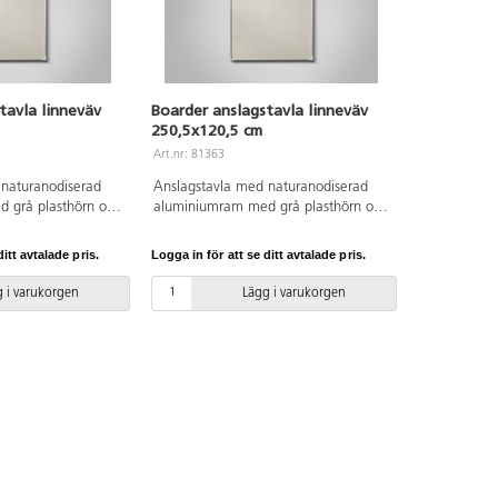
tavla linneväv
Boarder anslagstavla linneväv
250,5x120,5 cm
Art.nr: 81363
 naturanodiserad
Anslagstavla med naturanodiserad
 grå plasthörn och
aluminiumram med grå plasthörn och
 naturfärgat linne.
textil anslagsyta i naturfärgat linne.
Dolda beslag.
itt avtalade pris.
Logga in för att se ditt avtalade pris.
 i varukorgen
Lägg i varukorgen