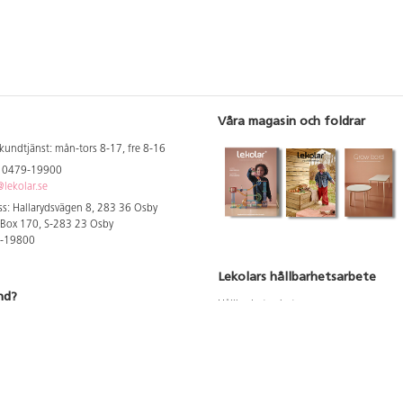
Våra magasin och foldrar
kundtjänst: mån-tors 8-17, fre 8-16
: 0479-19900
lekolar.se
s: Hallarydsvägen 8, 283 36 Osby
 Box 170, S-283 23 Osby
9-19800
Lekolars hållbarhetsarbete
nd?
Hållbarhetsarbete
Hållbarhetsredovisning 2023
 att se dina rabatterade priser
Produktsäkerhet & kvalitet
Giftfri Förskola
a säljare och utbildare