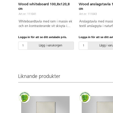
Wood whiteboard 100,8x120,8
Wood anslagstavla 
cm
cm
Art.nr: 111041
Art.nr: 111043
Whiteboardtavla med ram i massiv ek
Anslagstavla med mass
och en kontrasterande vit skivyta i
textil anslagsyta i natur
keramiskt stål. Raka, enkla linjer
Raka, enkla linjer kom
kombinerat med omsorgsfullt gerade
omsorgsfullt gerade hör
Logga in för att se ditt avtalade pris.
Logga in för att se ditt av
hörn gör den här tavlan till ett elegant
tavlan till ett sobert till
tillägg i alla typer av kontors- eller
av kontors- eller utbildn
Lägg i varukorgen
Lägg i va
utbildningsmiljöer. Dolda beslag. Finns
Dolda beslag. Finns äv
även som anslagstavla.
skrivyta i keramiskt stål
Liknande produkter