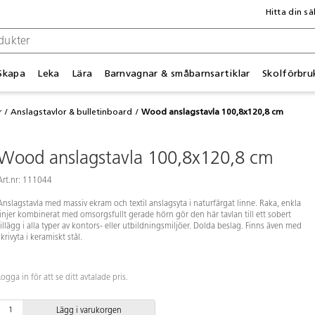
Hitta din sä
Skapa
Leka
Lära
Barnvagnar & småbarnsartiklar
Skolförbru
r
Anslagstavlor & bulletinboard
Wood anslagstavla 100,8x120,8 cm
Wood anslagstavla 100,8x120,8 cm
Art.nr: 111044
Anslagstavla med massiv ekram och textil anslagsyta i naturfärgat linne. Raka, enkla
linjer kombinerat med omsorgsfullt gerade hörn gör den här tavlan till ett sobert
tillägg i alla typer av kontors- eller utbildningsmiljöer. Dolda beslag. Finns även med
skrivyta i keramiskt stål.
Logga in för att se ditt avtalade pris.
Lägg i varukorgen