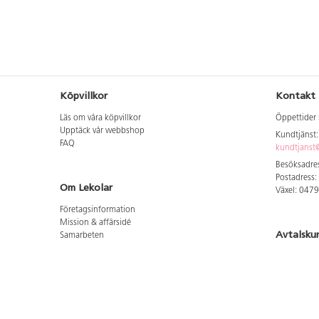
Köpvillkor
Kontakt
Läs om våra köpvillkor
Öppettider 
Upptäck vår webbshop
Kundtjänst
FAQ
kundtjanst@
Besöksadres
Postadress:
Om Lekolar
Växel: 047
Företagsinformation
Mission & affärsidé
Avtalsku
Samarbeten
Aktuellt hos oss
Logga in för
GDPR
Cookie Policy
Whistleblowing
Hitta vår
Lediga jobb
Bruttoprislista lära, skapa, leka 2026-5