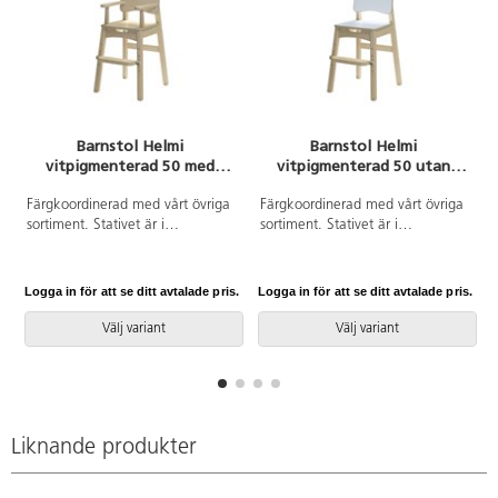
Barnstol Helmi
Barnstol Helmi
vitpigmenterad 50 med
vitpigmenterad 50 utan
A
armstöd
armstöd
Färgkoordinerad med vårt övriga
Färgkoordinerad med vårt övriga
sortiment. Stativet är i
sortiment. Stativet är i
vitpigmenterad björk och sits och
vitpigmenterad björk och sits och
rygg är i tåligt högtryckslaminat.
rygg är i tåligt högtryckslaminat.
Stolen är även försedd med tysta
Stolen är även försedd med tysta
Logga in för att se ditt avtalade pris.
Logga in för att se ditt avtalade pris.
L
glidtassar för en lugnare miljö.
glidtassar för en lugnare miljö.
Ställbart fotstöd. Sits: B34 D28
Använd gärna vårt
Välj variant
Välj variant
cm. Höjd från golv till armstöd 65
upphängningsbeslag för att
cm.
underlätta städning. Med
säkerhetsbygel 80291 blir det en
bygelstol. Ställbart fotstöd. Sits:
B34 D28 cm.
Liknande produkter