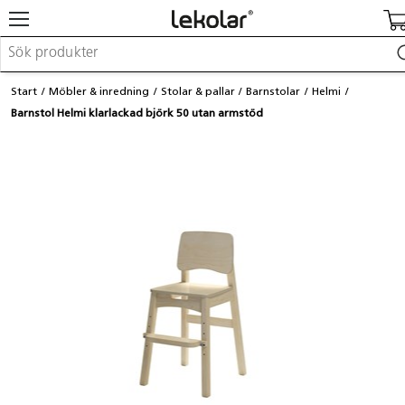
Möbler & inredning
Start
Möbler & inredning
Stolar & pallar
Barnstolar
Helmi
Lekplatsutrustning & utemiljö
Barnstol Helmi klarlackad björk 50 utan armstöd
Skapa
Leka
Lära
Barnvagnar & småbarnsartiklar
Skolförbrukning & kontorsmaterial
Logga in / Registrera dig
Hitta din säljare
Kontakta Lekolar