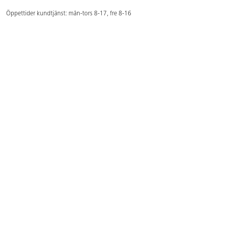
Öppettider kundtjänst: mån-tors 8-17, fre 8-16
Kundtjänst: 0479-19900
kundtjanst@lekolar.se
Besöksadress: Hallarydsvägen 8, 283 36 Osby
Postadress: Box 170, S-283 23 Osby
Växel: 0479-19800
Avtalskund?
Logga in för att se dina rabatterade priser
Hitta våra säljare och utbildare
Här hittar du säljaren i din kommun
Här hittar du våra utbildningar/mässor
Här hittar du våra showrooms
Våra magasin och foldrar