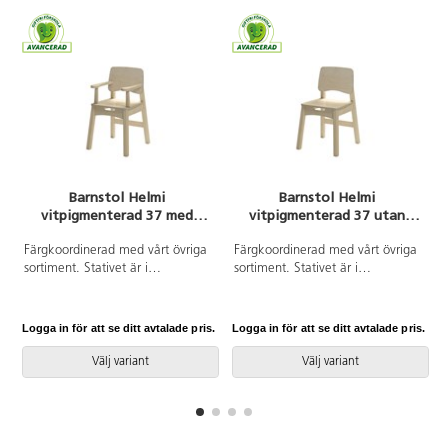
Barnstol Helmi
Barnstol Helmi
vitpigmenterad 37 med
vitpigmenterad 37 utan
armstöd
armstöd
Färgkoordinerad med vårt övriga
Färgkoordinerad med vårt övriga
sortiment. Stativet är i
sortiment. Stativet är i
vitpigmenterad björk och sits och
vitpigmenterad björk och sits och
rygg är i tåligt högtryckslaminat.
rygg är i tåligt högtryckslaminat.
Stolen är även försedd med tysta
Stolen är även försedd med tysta
Logga in för att se ditt avtalade pris.
Logga in för att se ditt avtalade pris.
L
glidtassar för en lugnare miljö.
glidtassar för en lugnare miljö.
Sits: B34 D28 cm. Höjd från golv
Använd gärna vårt
Välj variant
Välj variant
till armstöd 52 cm.
upphängningsbeslag för att
underlätta städning. Sits: B34
D28 cm.