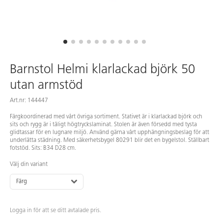
Barnstol Helmi klarlackad björk 50
utan armstöd
Art.nr: 144447
Färgkoordinerad med vårt övriga sortiment. Stativet är i klarlackad björk och
sits och rygg är i tåligt högtryckslaminat. Stolen är även försedd med tysta
glidtassar för en lugnare miljö. Använd gärna vårt upphängningsbeslag för att
underlätta städning. Med säkerhetsbygel 80291 blir det en bygelstol. Ställbart
fotstöd. Sits: B34 D28 cm.
Välj din variant
Färg
Logga in för att se ditt avtalade pris.