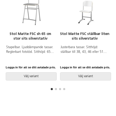
Stol Matte FSC sh 65 cm
Stol Matte FSC ställbar liten
stor sits silverstativ
sits silverstativ
Stapelbar. Ljuddämpande tassar.
Justerbara tassar. Sitthöjd:
Reglerbart fotstöd. Sitthöjd: 65
ställbar till 38, 43, 46 eller 51
cm. Sitsmått: B42xD39 cm. Vikt
cm. Mått: B36xD35 cm. Vikt 4,8
5,3 kg. Sits och rygg i
kg. Sits och rygg i
högtryckslaminat. Silverlackerat
högtryckslaminat. Silverlackerat
Logga in för att se ditt avtalade pris.
Logga in för att se ditt avtalade pris.
L
stativ, RAL 9006.
stativ, RAL 9006.
Välj variant
Välj variant