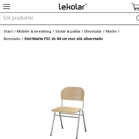
Möbler & inredning
Start
Möbler & inredning
Stolar & pallar
Elevstolar
Matte
Lekplatsutrustning & utemiljö
Benstativ
Stol Matte FSC sh 44 cm stor sits silverstativ
Skapa
Leka
Lära
Barnvagnar & småbarnsartiklar
Skolförbrukning & kontorsmaterial
Logga in / Registrera dig
Hitta din säljare
Kontakta Lekolar