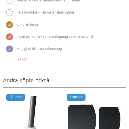
Övervägande återvunnet/förnybart material
Hela produkten kan materialåtervinnas
Cirkulär design
Ingen permanent sammanfogning av olika material
Möjlighet till rekonditionering
Läs mer
Andra köpte också
Tillbehör
Tillbehör