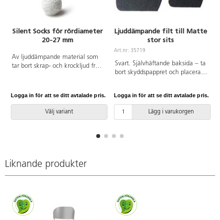
Silent Socks för rördiameter
Ljuddämpande filt till Matte
20-27 mm
stor sits
Art.nr: 35719
Av ljuddämpande material som
Svart. Självhäftande baksida – ta
tar bort skrap- och krockljud från
bort skyddspappret och placera
stolar. Enkel montering utan
under stolen. Mått: B38xD34 cm.
verktyg. Inga originaltassar
behöver tas bort. Tovad ull
Logga in för att se ditt avtalade pris.
Logga in för att se ditt avtalade pris.
L
kombinerad med en syntetisk
gummiboll. Tvättas i 30-40 °C,
Välj variant
Lägg i varukorgen
ullprogram torktumling. Säljes
styckvis.
Liknande produkter