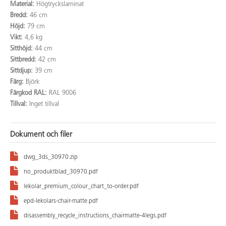
Material:
Högtryckslaminat
Bredd:
46 cm
Höjd:
79 cm
Vikt:
4,6 kg
Sitthöjd:
44 cm
Sittbredd:
42 cm
Sittdjup:
39 cm
Färg:
Björk
Färgkod RAL:
RAL 9006
Tillval:
Inget tillval
Dokument och filer
dwg_3ds_30970.zip
no_produktblad_30970.pdf
lekolar_premium_colour_chart_to-order.pdf
epd-lekolars-chair-matte.pdf
disassembly_recycle_instructions_chairmatte-4legs.pdf