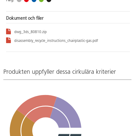
Färg:
Dokument och filer
dwg_3ds_80810.zip
disassembly_recycle_instructions_chairplastic-gas.pdf
Produkten uppfyller dessa cirkulära kriterier