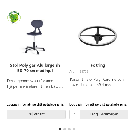
Stol Poly gas Alu large sh
Fotring
50-70 cm med hjul
Art.nr: 81738
Passar till stol Poly, Karoline och
Det ergonomiska utförandet
Take. Justeras i höjd med
hjälper användaren till en bättre
plastratt. Svart aluminium med
hållning och ger ett flexibelt stöd
borstad överdel för att tåla
för ryggen. Lätt att rengöra. Skal
slitage.
i polyuretan. Svart
Logga in för att se ditt avtalade pris.
Logga in för att se ditt avtalade pris.
L
aluminiumkryss med tysta hjul.
Stolen kommer delvis monterad.
Välj variant
Lägg i varukorgen
Mått: Sitthöjd 50-70 cm.
Sitsbredd 44 cm. Sitsdjup 40 cm.