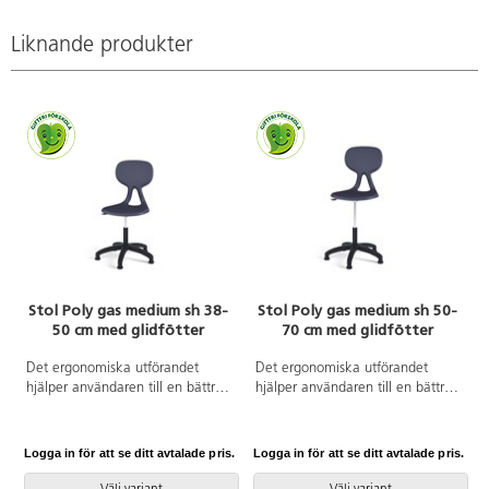
Liknande produkter
Stol Poly gas medium sh 38-
Stol Poly gas medium sh 50-
50 cm med glidfötter
70 cm med glidfötter
Det ergonomiska utförandet
Det ergonomiska utförandet
hjälper användaren till en bättre
hjälper användaren till en bättre
hållning och ger ett flexibelt stöd
hållning och ger ett flexibelt stöd
för ryggen. Lätt att rengöra. Skal
för ryggen. Lätt att rengöra. Skal
i polyuretan. Svart nylonkryss
i polyuretan. Svart nylonkryss
Logga in för att se ditt avtalade pris.
Logga in för att se ditt avtalade pris.
L
med glidfötter. Mått: Sitthöjd 38-
med glidfötter. Mått: Sitthöjd 50-
50 cm. Sitsbredd 38 cm. Sitsdjup
70 cm. Sitsbredd 38 cm. Sitsdjup