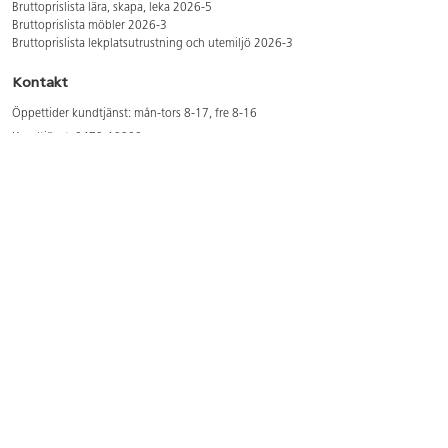
Bruttoprislista lära, skapa, leka 2026-5
Bruttoprislista möbler 2026-3
Bruttoprislista lekplatsutrustning och utemiljö 2026-3
Kontakt
Öppettider kundtjänst: mån-tors 8-17, fre 8-16
Kundtjänst: 0479-19900
kundtjanst@lekolar.se
Besöksadress: Hallarydsvägen 8, 283 36 Osby
Postadress: Box 170, S-283 23 Osby
Växel: 0479-19800
Avtalskund?
Logga in för att se dina rabatterade priser
Hitta våra säljare och utbildare
Här hittar du säljaren i din kommun
Här hittar du våra utbildningar/mässor
Här hittar du våra showrooms
Våra magasin och foldrar