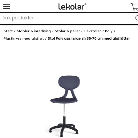
Möbler & inredning
Start
Möbler & inredning
Stolar & pallar
Elevstolar
Poly
Lekplatsutrustning & utemiljö
Plastkryss med glidfot
Stol Poly gas large sh 50-70 cm med glidfötter
Skapa
Leka
Lära
Barnvagnar & småbarnsartiklar
Skolförbrukning & kontorsmaterial
Logga in / Registrera dig
Hitta din säljare
Kontakta Lekolar