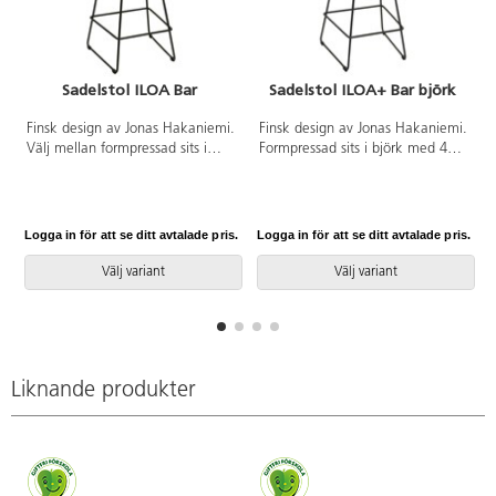
Sadelstol ILOA Bar
Sadelstol ILOA+ Bar björk
Finsk design av Jonas Hakaniemi.
Finsk design av Jonas Hakaniemi.
Välj mellan formpressad sits i
Formpressad sits i björk med 4
björk eller svartbetsad ask.
cm hög sittdyna överst och 2,5
Svartlackerat stativ med
cm hög dyna på sidorna klädd i
möbeltassar.
tyg Fame, -96 (60999), -95
(60003) och -11 (63016). Tyg 95
Logga in för att se ditt avtalade pris.
Logga in för att se ditt avtalade pris.
L
% ull och 5 % polyamid.
Svartlackerat stativ med
Välj variant
Välj variant
möbeltassar.
Liknande produkter