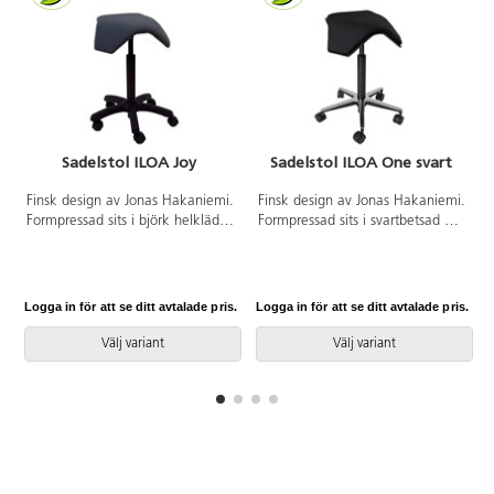
Sadelstol ILOA Joy
Sadelstol ILOA One svart
Finsk design av Jonas Hakaniemi.
Finsk design av Jonas Hakaniemi.
Formpressad sits i björk helklädd
Formpressad sits i svartbetsad ask
med 4 cm hög sittdyna klädd i
med 4 cm hög sittdyna klädd i
tyg Fame, -96 (60999), -95
tyg Fame, -96 (60999), -95
(60003) och -11 (63016).
(60003) och -11 (63016). Tyg 95
Gasreglerad sitthöjd 53-78 cm.
% ull och 5 % polyamid.
Logga in för att se ditt avtalade pris.
Logga in för att se ditt avtalade pris.
L
Nylonkryss med svarta hjul.
Gasreglerad sitthöjd 53-78 cm.
Kryssdiameter 48 cm.
Aluminiumkryss med svarta hjul.
Välj variant
Välj variant
Hjuldiameter 5 cm.
Kryssdiameter 50 cm.
Hjuldiameter 5 cm.