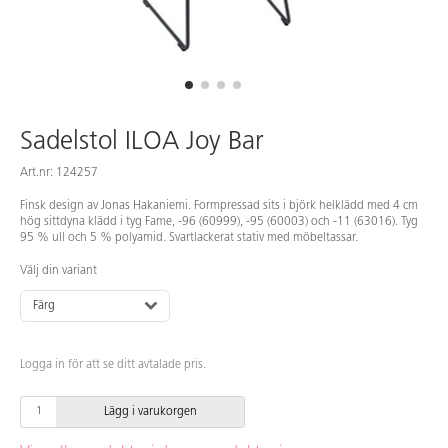
Sadelstol ILOA Joy Bar
Art.nr: 124257
Finsk design av Jonas Hakaniemi. Formpressad sits i björk helklädd med 4 cm
hög sittdyna klädd i tyg Fame, -96 (60999), -95 (60003) och -11 (63016). Tyg
95 % ull och 5 % polyamid. Svartlackerat stativ med möbeltassar.
Välj din variant
Färg
Logga in för att se ditt avtalade pris.
Lägg i varukorgen