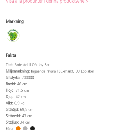
Visa alla produkter i denna produktserie >
Märkning
Fakta
Titel:
Sadelstol ILOA Joy Bar
Miljömärkning:
Ingående råvara FSC-märkt, EU Ecolabel
Slitstyrka:
200000
Bredd:
46 cm
Höjd:
71,5 cm
Djup:
42 cm
Vikt:
6,9 kg
Sitthöjd:
69,5 cm
Sittbredd:
43 cm
Sittdjup:
34 cm
Färg: