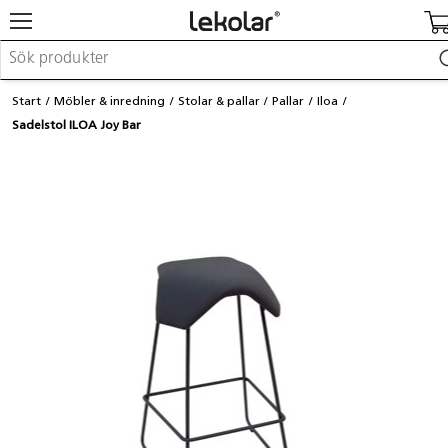
Möbler & inredning
Start
Möbler & inredning
Stolar & pallar
Pallar
Iloa
Lekplatsutrustning & utemiljö
Sadelstol ILOA Joy Bar
Skapa
Leka
Lära
Barnvagnar & småbarnsartiklar
Skolförbrukning & kontorsmaterial
Logga in / Registrera dig
Hitta din säljare
Kontakta Lekolar