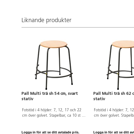
Liknande produkter
Pall Multi trä sh 54 cm, svart
Pall Multi trä sh 62 
stativ
stativ
Fotstöd i 4 höjder: 7, 12, 17 och 22
Fotstöd i 4 höjder: 7, 1
cm över golvet. Stapelbar, ca 10 st på
cm över golvet. Stapelb
höjden. Mått: ø sits 35 cm, sitthöjd 54
höjden. Mått: ø sits 35 
cm. Sits i trä. Stativ i RAL 9005.
cm. Sits i trä. Stativ i 
Logga in för att se ditt avtalade pris.
Logga in för att se ditt av