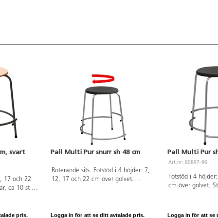
cm, svart
Pall Multi Pur snurr sh 48 cm
Pall Multi Pur s
Art.nr: 80897-96
Roterande sits. Fotstöd i 4 höjder: 7,
Fotstöd i 4 höjder
2, 17 och 22
12, 17 och 22 cm över golvet.
cm över golvet. St
ar, ca 10 st på
Stapelbar, ca 10 st på höjden. Mått: ø
höjden. Mått: ø si
cm, sitthöjd 62
sits 35 cm, sitthöjd 48 cm. Sits i
cm. Sits i polyuret
RAL 9005.
polyuretan. Stativ i RAL 9006.
9006.
talade pris.
Logga in för att se ditt avtalade pris.
Logga in för att se d