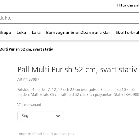
Hitta din sä
Skapa
Leka
Lära
Barnvagnar & småbarnsartiklar
Skolförbru
Multi Pur sh 52 cm, svart stativ
Pall Multi Pur sh 52 cm, svart stativ
Art.nr: 83097
Fotstöd i 4 höjder: 7, 12, 17 och 22 cm över golvet. Stapelbar, ca 10 st på
höjden. Mått: ø sits 35 cm, sitthöjd 52 cm. Sits i polyuretan. Stativ i RAL 90
Välj din variant
Färg
Logga in för att se ditt avtalade pris.