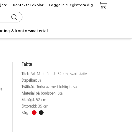
ljare
Kontakta Lekolar
Logga in / Registrera dig
kning & kontorsmaterial
Fakta
Titel:
Pall Multi Pur sh 52 cm, svart stativ
Stapelbar:
Ja
Tvättråd:
Torka av med fuktig trasa
05.
Material på bordsben:
Stål
Sitthöjd:
52 cm
Sittbredd:
35 cm
Färg: