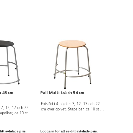
h 46 cm
Pall Multi trä sh 54 cm
Fotstöd i 4 höjder: 7, 12, 17 och 22
: 7, 12, 17 och 22
cm över golvet. Stapelbar, ca 10 st på
apelbar, ca 10 st på
höjden. Mått: ø sits 35 cm, sitthöjd 54
ts 35 cm, sitthöjd 46
cm. Sits i trä. Stativ i RAL 9006.
an. Stativ i RAL
itt avtalade pris.
Logga in för att se ditt avtalade pris.