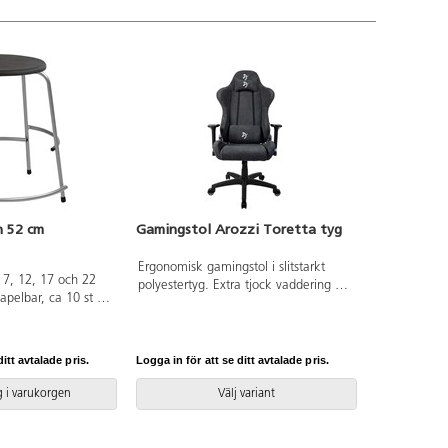
h 52 cm
Gamingstol Arozzi Toretta tyg
Ergonomisk gamingstol i slitstarkt
: 7, 12, 17 och 22
polyestertyg. Extra tjock vaddering på
apelbar, ca 10 st på
sits, ryggstöd och armstöd ger hög
ts 35 cm, sitthöjd 52
komfort. Svart nylonkryss med
an. Stativ i RAL
dubbelhjul i nylon. Tiltbar sits med
låsfunktion i upprätt läge. 360 graders
itt avtalade pris.
Logga in för att se ditt avtalade pris.
rotation. Justerbara armstöd -
höjdjustering och rotation.
 i varukorgen
Välj variant
Lättviktskonstruktion för enkel
förflyttning. Justerbar höjd med
gasfjäder som stöder upp till 120 kg.