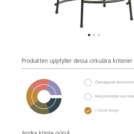
Produkten uppfyller dessa cirkulära kriterier
Övervägande återvunnet/
Hela produkten kan mate
Cirkulär design
Andra köpte också