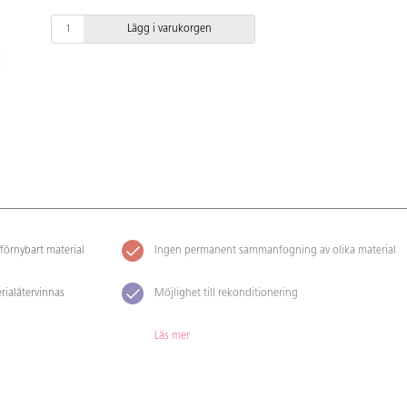
Lägg i varukorgen
förnybart material
Ingen permanent sammanfogning av olika material
rialåtervinnas
Möjlighet till rekonditionering
Läs mer