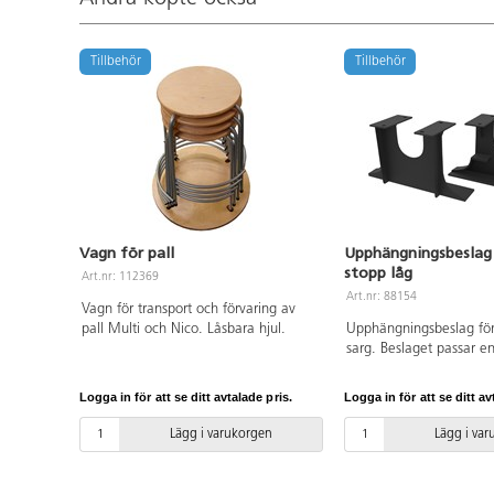
Tillbehör
Tillbehör
Vagn för pall
Upphängningsbeslag
stopp låg
Art.nr: 112369
Art.nr: 88154
Vagn för transport och förvaring av
pall Multi och Nico. Låsbara hjul.
Upphängningsbeslag för
sarg. Beslaget passar en
Multiflex och Multi. Skr
Logga in för att se ditt avtalade pris.
Logga in för att se ditt av
Lägg i varukorgen
Lägg i va