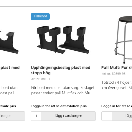
Tillbehör
 plast med
Upphängningsbeslag plast med
Pall Multi Pur s
stopp hög
Art.nr: 80899-96
Art.nr: 88153
Fotstöd i 4 höjder
 bord utan
För bord med eller utan sarg. Beslaget
cm över golvet. St
dast pall
passar endast pall Multiflex och Multi.
höjden. Mått: ø si
uvar ingår.
Skruvar ingår.
cm. Sits i polyuret
9006.
talade pris.
Logga in för att se ditt avtalade pris.
Logga in för att se d
rukorgen
Lägg i varukorgen
Lägg