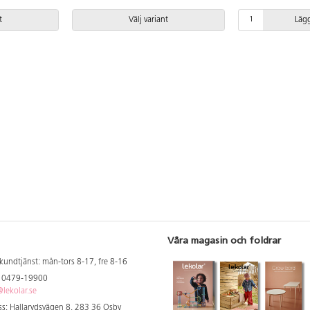
t
Välj variant
Lägg
Våra magasin och foldrar
kundtjänst: mån-tors 8-17, fre 8-16
: 0479-19900
lekolar.se
s: Hallarydsvägen 8, 283 36 Osby