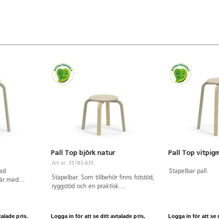
Pall Top björk natur
Pall Top vitpig
Art.nr: 35183-635
kad
Stapelbar pall.
Stapelbar. Som tillbehör finns fotstöd,
 är med
ryggstöd och en praktisk
färger med
transportvagn. ø sits 30 cm.
öd och
. Efter
r pallen ej
talade pris.
Logga in för att se ditt avtalade pris.
Logga in för att se d