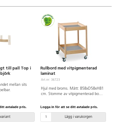
t till pall Top i
Rullbord med vitpigmenterad
björk
laminat
Art.nr: 36723
ndet mellan sits
Hjul med broms. Mått: B58xD58xH81
pelbar.
cm. Stomme av vitpigmenterad bok
och skivor med ljusgrå laminat.
itt avtalade pris.
Logga in för att se ditt avtalade pris.
 variant
Lägg i varukorgen