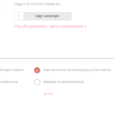
Logga in för att se ditt avtalade pris.
Lägg i varukorgen
Visa alla produkter i denna produktserie >
förnybart material
Ingen permanent sammanfogning av olika material
rialåtervinnas
Möjlighet till rekonditionering
Läs mer