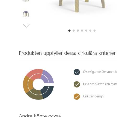
Produkten uppfyller dessa cirkulära kriterier
Övervägande återvunnet/
Hela produkten kan mate
Cirkulär design
Andra köpte också