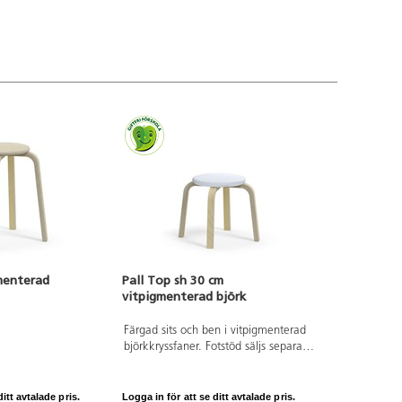
menterad
Pall Top sh 30 cm
vitpigmenterad björk
Färgad sits och ben i vitpigmenterad
björkkryssfaner. Fotstöd säljs separat.
ø sits 30 cm.
itt avtalade pris.
Logga in för att se ditt avtalade pris.