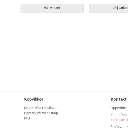
stapelbar.
Välj variant
Välj varian
Köpvillkor
Kontakt
Läs om våra köpvillkor
Öppettider 
Upptäck vår webbshop
Kundtjänst
FAQ
kundtjanst@
Besöksadres