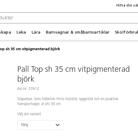
Hitta din sä
Skapa
Leka
Lära
Barnvagnar & småbarnsartiklar
Skolförbru
Top sh 35 cm vitpigmenterad björk
Pall Top sh 35 cm vitpigmenterad
björk
Art.nr: 37612
Stapelbar. Som tillbehör finns fotstöd, ryggstöd och en praktisk
transportvagn. ø sits 30 cm.
Välj din variant
Färg