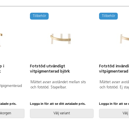
Tillbehör
Tillbehör
p i
Fotstöd utvändigt
Fotstöd invändig
k
vitpigmenterad björk
vitpigmenterad 
Måttet avser avståndet mellan sits
Måttet avser avstå
 vitpigmenterad
och fotstöd. Stapelbar.
och fotstöd. Ej sta
talade pris.
Logga in för att se ditt avtalade pris.
Logga in för att se d
rukorgen
Välj variant
Välj