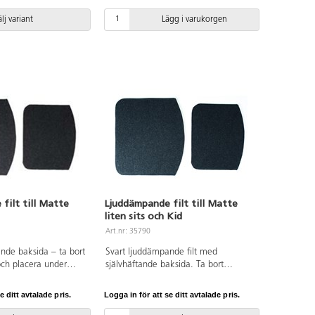
tas i 30-40 °C,
umling. Säljes
lj variant
Lägg i varukorgen
filt till Matte
Ljuddämpande filt till Matte
liten sits och Kid
Art.nr: 35790
ande baksida – ta bort
Svart ljuddämpande filt med
ch placera under
självhäftande baksida. Ta bort
B38xD34 cm.
skyddspappret och placera under
stolen. Mått: B32xD25 cm.
e ditt avtalade pris.
Logga in för att se ditt avtalade pris.