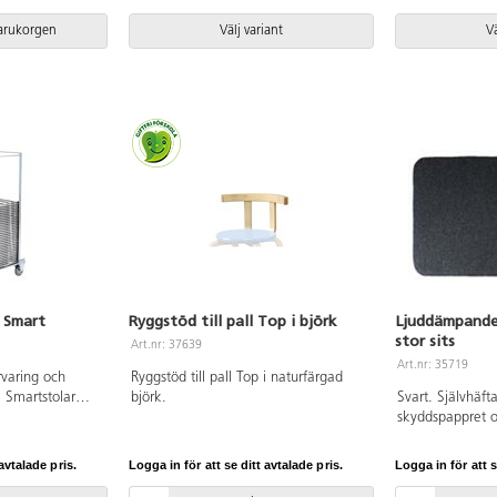
gummiboll. Tvättas i 30-40 °C,
gummiboll. Tvät
ullprogram torktumling. Säljes
ullprogram torkt
varukorgen
Välj variant
Vä
styckvis.
styckvis.
 Smart
Ryggstöd till pall Top i björk
Ljuddämpande 
stor sits
Art.nr: 37639
Art.nr: 35719
rvaring och
Ryggstöd till pall Top i naturfärgad
a Smartstolar
björk.
Svart. Självhäft
 användas både
skyddspappret o
sbruk.
stolen. Mått: 
er 50 stolar.
avtalade pris.
Logga in för att se ditt avtalade pris.
Logga in för att s
r med broms.