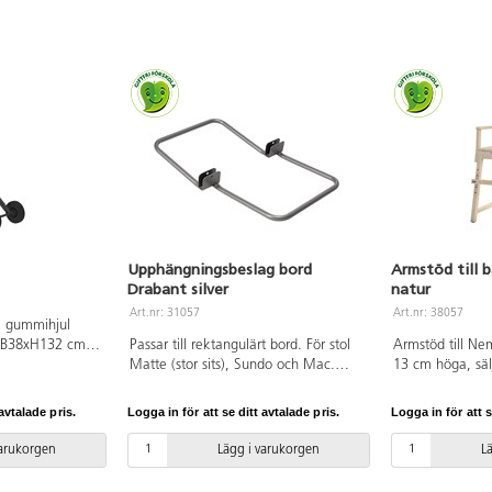
med en fuktig t
Upphängningsbeslag bord
Armstöd till 
Drabant silver
natur
Art.nr: 31057
Art.nr: 38057
a gummihjul
 B38xH132 cm.
Passar till rektangulärt bord. För stol
Armstöd till Ne
Matte (stor sits), Sundo och Mac.
13 cm höga, sälj
Silverlackerat, RAL 9006.
montering av ar
avtalade pris.
Logga in för att se ditt avtalade pris.
Logga in för att s
varukorgen
Lägg i varukorgen
L