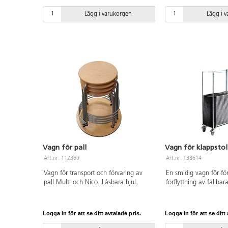
Skruvar medföljer.
Lägg i varukorgen
Lägg i 
Vagn för pall
Vagn för klappstol
Art.nr: 112369
Art.nr: 138614
Vagn för transport och förvaring av
En smidig vagn för fö
pall Multi och Nico. Låsbara hjul.
förflyttning av fällbar
(art.nr 138613). Kan
för inom- och utomhu
Elförzinkad stål. Rymm
Logga in för att se ditt avtalade pris.
Logga in för att se ditt 
Fyra hjul varav två ä