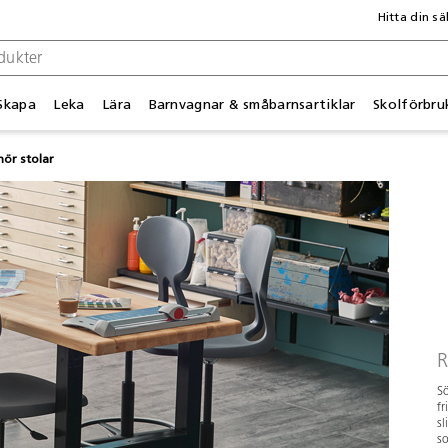
Hitta din sä
Skapa
Leka
Lära
Barnvagnar & småbarnsartiklar
Skolförbru
hör stolar
R
Sö
fr
sl
so