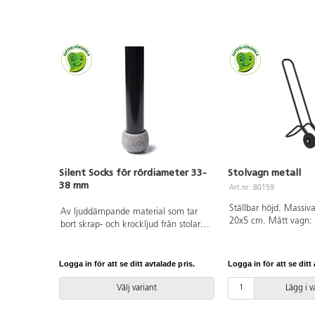
Silent Socks för rördiameter 33-
Stolvagn metall
38 mm
Art.nr: 80159
Ställbar höjd. Massiv
Av ljuddämpande material som tar
20x5 cm. Mått vagn:
bort skrap- och krockljud från stolar.
Belastning 75 kg.
Enkel montering utan verktyg. Inga
originaltassar behöver tas bort. Tovad
ull kombinerad med en syntetisk
Logga in för att se ditt avtalade pris.
Logga in för att se ditt 
gummiboll. Tvättas i 30-40 °C,
ullprogram torktumling. Säljes
Välj variant
Lägg i 
styckvis.