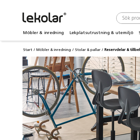
Möbler & inredning
Lekplatsutrustning & utemiljö
Start
Möbler & inredning
Stolar & pallar
Reservdelar & tillbe