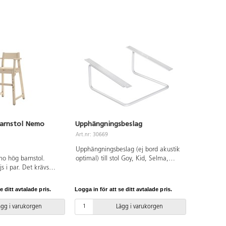
rasa.
barnstol Nemo
Upphängningsbeslag
Art.nr: 30669
Upphängningsbeslag (ej bord akustik
mo hög barnstol.
optimal) till stol Goy, Kid, Selma,
s i par. Det krävs
Matte, Sundo, Martina, Bell, Eva och
mstöd. Massiv björk.
Mimmi. Silverlackerat RAL 9006.
e ditt avtalade pris.
Logga in för att se ditt avtalade pris.
ägg i varukorgen
Lägg i varukorgen