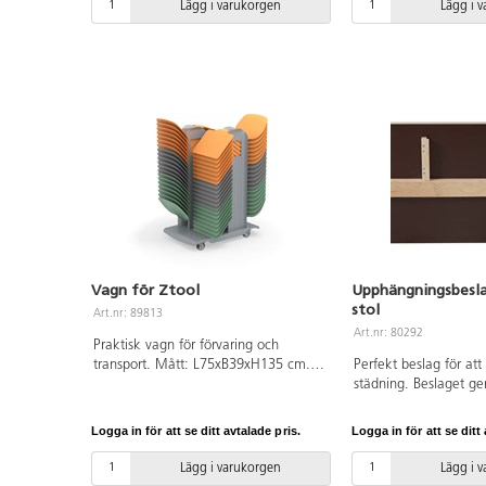
Lägg i varukorgen
Lägg i 
Vagn för Ztool
Upphängningsbesla
stol
Art.nr: 89813
Art.nr: 80292
Praktisk vagn för förvaring och
transport. Mått: L75xB39xH135 cm.
Perfekt beslag för att
Förvarar och transporterar 40 Ztool.
städning. Beslaget ger
hänga upp stolar mit
på bordets långsidor.
Logga in för att se ditt avtalade pris.
Logga in för att se ditt 
björk.
Lägg i varukorgen
Lägg i 