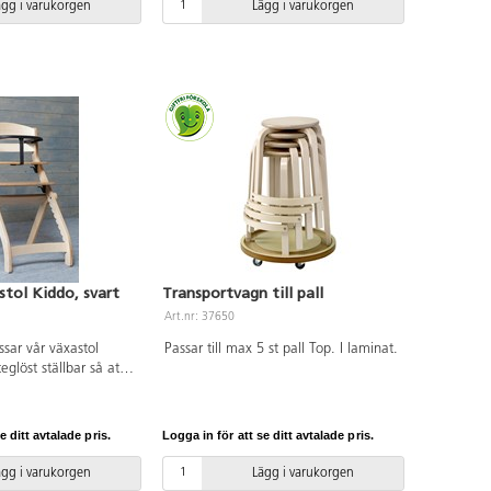
ägg i varukorgen
Lägg i varukorgen
nstol Kiddo, svart
Transportvagn till pall
Art.nr: 37650
sar vår växastol
Passar till max 5 st pall Top. I laminat.
eglöst ställbar så att
a säkert och bekvämt
Med bygeln följer
Den kan med enkelhet
e ditt avtalade pris.
Logga in för att se ditt avtalade pris.
 stolen skall
dre barn. Bygeln
ägg i varukorgen
Lägg i varukorgen
genom avtorkning