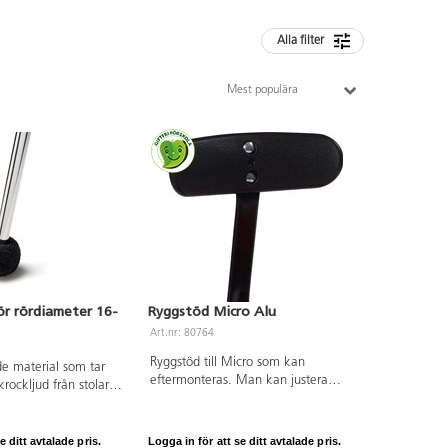
Alla filter
Mest populära
ör rördiameter 16-
Ryggstöd Micro Alu
Art.nr: 80764
Ryggstöd till Micro som kan
e material som tar
eftermonteras. Man kan justera
krockljud från stolar.
ryggstödet i djupled 6 cm.
 utan verktyg. Inga
ehöver tas bort. Tovad
med en syntetisk
e ditt avtalade pris.
Logga in för att se ditt avtalade pris.