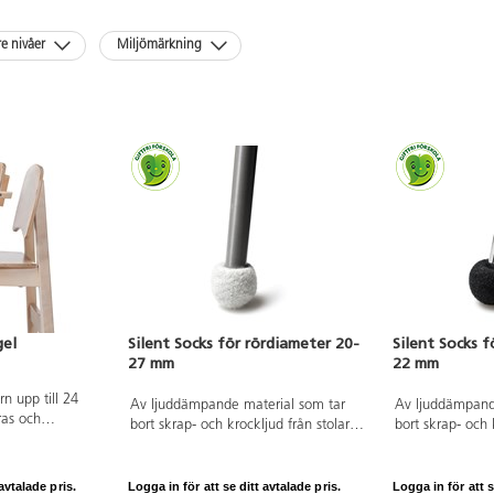
re nivåer
Miljömärkning
gel
Silent Socks för rördiameter 20-
Silent Socks f
27 mm
22 mm
n upp till 24
Av ljuddämpande material som tar
Av ljuddämpand
as och
bort skrap- och krockljud från stolar.
bort skrap- och 
. Passar till
Enkel montering utan verktyg. Inga
Enkel montering
33, 37 och 50 cm
originaltassar behöver tas bort. Tovad
originaltassar b
kerad björk.
ull kombinerad med en syntetisk
ull kombinerad 
avtalade pris.
Logga in för att se ditt avtalade pris.
Logga in för att s