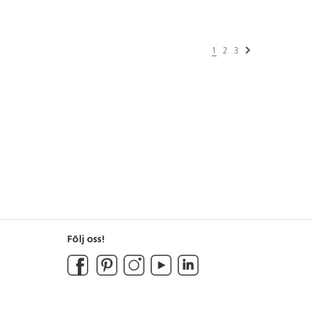
1
2
3
Följ oss!