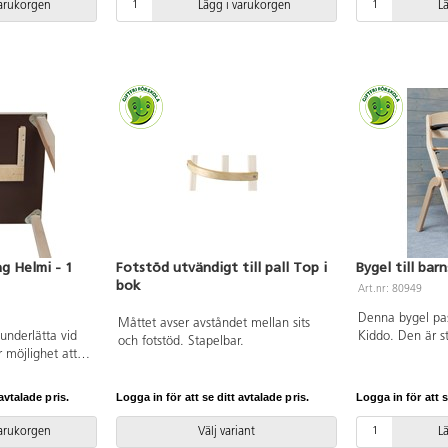
varukorgen
Lägg i varukorgen
L
g Helmi - 1
Fotstöd utvändigt till pall Top i
Bygel till bar
bok
Art.nr: 80949
Denna bygel pas
Måttet avser avståndet mellan sits
 underlätta vid
Kiddo. Den är st
och fotstöd. Stapelbar.
 möjlighet att
barnet kan sitt
temot varandra
vid matbordet. 
 Vitpigmenterad
även en sele. 
avtalade pris.
Logga in för att se ditt avtalade pris.
Logga in för att s
monteras bort då
användas till äl
varukorgen
Välj variant
L
rengörs enkelt 