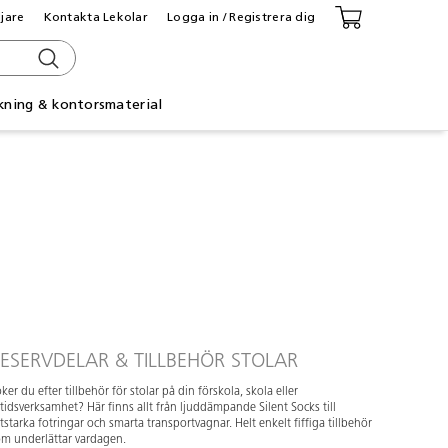
ljare
Kontakta Lekolar
Logga in / Registrera dig
kning & kontorsmaterial
ESERVDELAR & TILLBEHÖR STOLAR
ker du efter tillbehör för stolar på din förskola, skola eller
itidsverksamhet? Här finns allt från ljuddämpande Silent Socks till
itstarka fotringar och smarta transportvagnar. Helt enkelt fiffiga tillbehör
m underlättar vardagen.