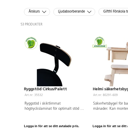
Årskurs
Ljudabsorberande
Giftfri Förskola t
53 PRODUKTER
Ryggstöd Cirkus/Palett
Helmi säkerhetsby
Art.nr: 35532
Art.nr: 80291-609
Ryggstöd i skiktlimmat
Säkerhetsbygel för bar
högtryckslaminat för optimalt stöd av
månader. Kan monter
rygg på våra åkstolar Cirkus och
avmonteras efter behov
Palett.
stolar i sitthöjderna 
utan armstöd. Klarlac
Logga in för att se ditt avtalade pris.
Logga in för att se ditt 