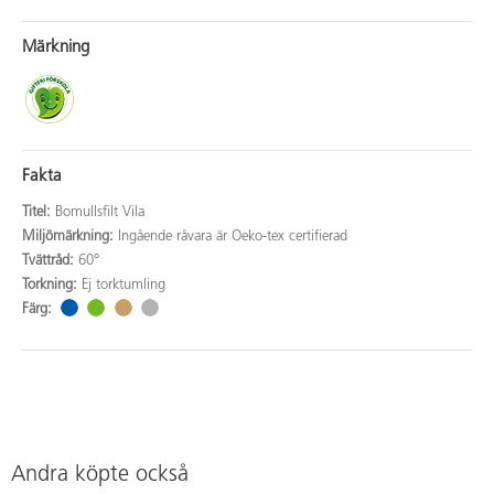
Märkning
Fakta
Titel:
Bomullsfilt Vila
Miljömärkning:
Ingående råvara är Oeko-tex certifierad
Tvättråd:
60°
Torkning:
Ej torktumling
Färg:
Andra köpte också