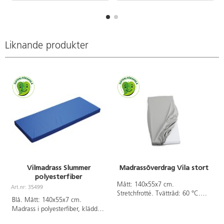
Liknande produkter
Vilmadrass Slummer
Madrassöverdrag Vila stort
polyesterfiber
A
Mått: 140x55x7 cm.
Art.nr: 35499
Stretchfrotté. Tvättråd: 60 °C.
Blå. Mått: 140x55x7 cm.
Torktumlas ej.
Madrass i polyesterfiber, klädd
med plastfolie.