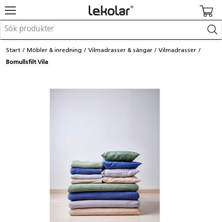
Möbler & inredning
Start
Möbler & inredning
Vilmadrasser & sängar
Vilmadrasser
Lekplatsutrustning & utemiljö
Bomullsfilt Vila
Skapa
Leka
Lära
Barnvagnar & småbarnsartiklar
Skolförbrukning & kontorsmaterial
Logga in / Registrera dig
Hitta din säljare
Kontakta Lekolar