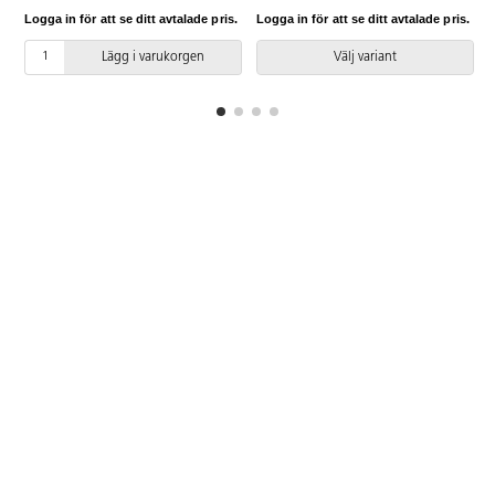
Logga in för att se ditt avtalade pris.
Logga in för att se ditt avtalade pris.
L
Lägg i varukorgen
Välj variant