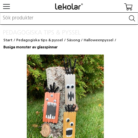
Möbler & inredning
PEDAGOGISKA TIPS & PYSSEL
Lekplatsutrustning & utemiljö
Start
Pedagogiska tips & pyssel
Säsong
Halloweenpyssel
Skapa
Busiga monster av glasspinnar
Leka
Lära
Barnvagnar & småbarnsartiklar
Skolförbrukning & kontorsmaterial
Logga in / Registrera dig
Hitta din säljare
Kontakta Lekolar