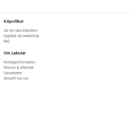
Köpvillkor
Läs om våra köpvillkor
Upptäck vår webbshop
FAQ
Om Lekolar
Företagsinformation
Mission & affärsidé
Samarbeten
Aktuellt hos oss
GDPR
Cookie Policy
Whistleblowing
Lediga jobb
Bruttoprislista lära, skapa, leka 2026-5
Bruttoprislista möbler 2026-3
Bruttoprislista lekplatsutrustning och utemiljö 2026-3
Kontakt