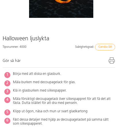
Halloween ljuslykta
Tipsnummer: 4000
Svårighetsgrad:
Ganska lätt
Gör så här
Börja med att diska en glasburk.
Måla burken med decoupagelack för glas.
Klä in glasburken med silkespapper.
Måla försiktigt decoupagelack över silkespappret för att få det att
fästa. Dutta istället för att dra med penseln.
Klipp ut ögon, näsa och mun ur svart gladkartong
Fäst dessa detaljer med hjälp av decoupagelacket på samma sätt
som silkespapperet.