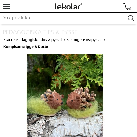
Möbler & inredning
PEDAGOGISKA TIPS & PYSSEL
Lekplatsutrustning & utemiljö
Start
Pedagogiska tips & pyssel
Säsong
Höstpyssel
Skapa
Kompisarna Igge & Kotte
Leka
Lära
Barnvagnar & småbarnsartiklar
Skolförbrukning & kontorsmaterial
Logga in / Registrera dig
Hitta din säljare
Kontakta Lekolar