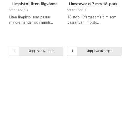
Limpistol liten lågvärme
Limstavar ø 7 mm 18-pack
Art.nr 122003
Art.nr 122004
Liten limpistol som passar
18 st/fp. Ofärgat smältlim som
mindre händer och mindr
...
passar vår limpisto
...
Lägg i varukorgen
Lägg i varukorgen