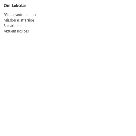
Om Lekolar
Företagsinformation
Mission & affärsidé
Samarbeten
Aktuellt hos oss
GDPR
Cookie Policy
Whistleblowing
Lediga jobb
Bruttoprislista lära, skapa, leka 2026-5
Bruttoprislista möbler 2026-3
Bruttoprislista lekplatsutrustning och utemiljö 2026-3
Kontakt
Öppettider kundtjänst: mån-tors 8-17, fre 8-16
Kundtjänst: 0479-19900
kundtjanst@lekolar.se
Besöksadress: Hallarydsvägen 8, 283 36 Osby
Postadress: Box 170, S-283 23 Osby
Växel: 0479-19800
Avtalskund?