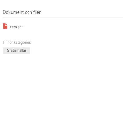
Dokument och filer
1770.pdf
Tillhör kategorier:
Gratismallar