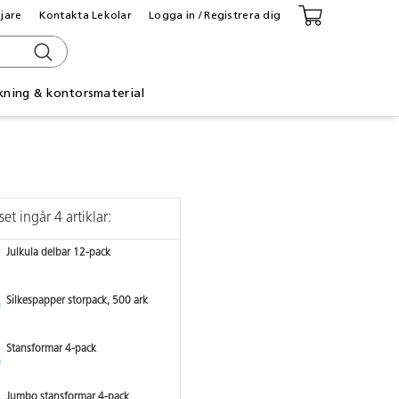
ljare
Kontakta Lekolar
Logga in / Registrera dig
kning & kontorsmaterial
set ingår 4 artiklar:
Julkula delbar 12-pack
Silkespapper storpack, 500 ark
Stansformar 4-pack
Jumbo stansformar 4-pack