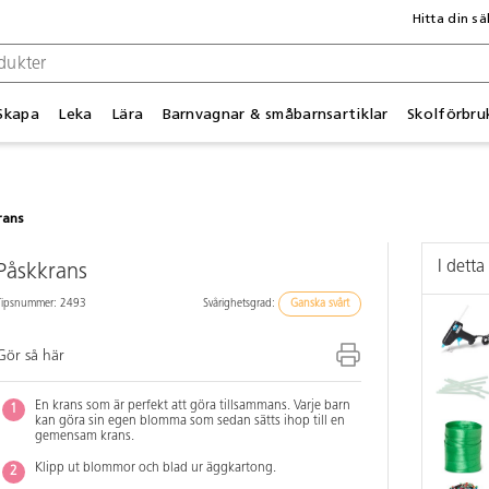
Hitta din sä
Skapa
Leka
Lära
Barnvagnar & småbarnsartiklar
Skolförbru
rans
I detta
Påskkrans
Tipsnummer: 2493
Svårighetsgrad:
Ganska svårt
Gör så här
En krans som är perfekt att göra tillsammans. Varje barn
kan göra sin egen blomma som sedan sätts ihop till en
gemensam krans.
Klipp ut blommor och blad ur äggkartong.