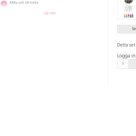
Måla och låt torka.
Limma därefter paljetter i blommornas mitt.
Läs mer
Rita upp kransen på det gröna arket och klipp ut den.
Se
Limma fast blommor och blad.
Gör ett hål i kransen och trä i satinbandet.
Detta set 
Logga in 