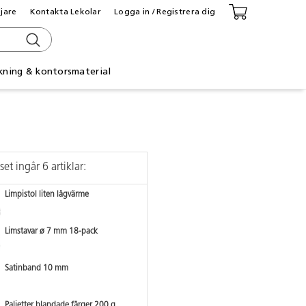
ljare
Kontakta Lekolar
Logga in / Registrera dig
kning & kontorsmaterial
 set ingår 6 artiklar:
Limpistol liten lågvärme
Limstavar ø 7 mm 18-pack
Satinband 10 mm
Paljetter blandade färger 200 g