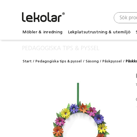
Möbler & inredning
Lekplatsutrustning & utemiljö
PEDAGOGISKA TIPS & PYSSEL
Start
Pedagogiska tips & pyssel
Säsong
Påskpyssel
Påskk