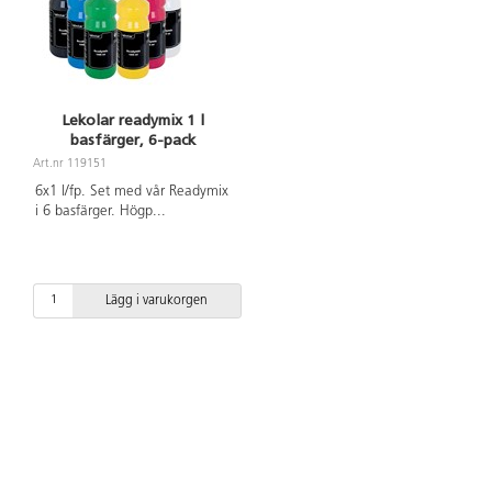
Lekolar readymix 1 l
basfärger, 6-pack
Art.nr 119151
6x1 l/fp. Set med vår Readymix
i 6 basfärger. Högp
...
Lägg i varukorgen