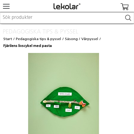
Möbler & inredning
PEDAGOGISKA TIPS & PYSSEL
Lekplatsutrustning & utemiljö
Start
Pedagogiska tips & pyssel
Säsong
Vårpyssel
Skapa
Fjärilens livscykel med pasta
Leka
Lära
Barnvagnar & småbarnsartiklar
Skolförbrukning & kontorsmaterial
Logga in / Registrera dig
Hitta din säljare
Kontakta Lekolar