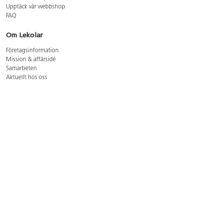
Upptäck vår webbshop
FAQ
Om Lekolar
Företagsinformation
Mission & affärsidé
Samarbeten
Aktuellt hos oss
GDPR
Cookie Policy
Whistleblowing
Lediga jobb
Bruttoprislista lära, skapa, leka 2026-5
Bruttoprislista möbler 2026-3
Bruttoprislista lekplatsutrustning och utemiljö 2026-3
Kontakt
Öppettider kundtjänst: mån-tors 8-17, fre 8-16
Kundtjänst: 0479-19900
kundtjanst@lekolar.se
Besöksadress: Hallarydsvägen 8, 283 36 Osby
Postadress: Box 170, S-283 23 Osby