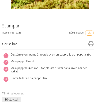
Svampar
Tipsnummer: 9239
Svårighetsgrad:
Lätt
Gör så här
De större svarmparna är gjorda av en en papprulle och papptallrik.
Måla papprullen vit.
Måla papptallriken röd. Stöppla vita prickar på tallriken när den
torkat.
Limma tallriken på papprullen.
Tillhör kategorier:
Höstpyssel