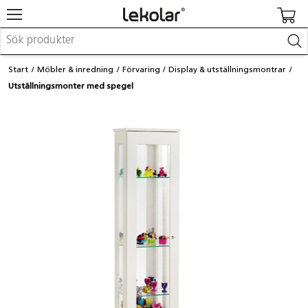
Möbler & inredning
Start
Möbler & inredning
Förvaring
Display & utställningsmontrar
Lekplatsutrustning & utemiljö
Utställningsmonter med spegel
Skapa
Leka
Lära
Barnvagnar & småbarnsartiklar
Skolförbrukning & kontorsmaterial
Logga in / Registrera dig
Hitta din säljare
Kontakta Lekolar