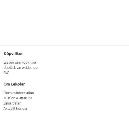
Köpvillkor
Läs om våra köpvillkor
Upptäck vår webbshop
FAQ
Om Lekolar
Företagsinformation
Mission & affärsidé
Samarbeten
Aktuellt hos oss
GDPR
Cookie Policy
Whistleblowing