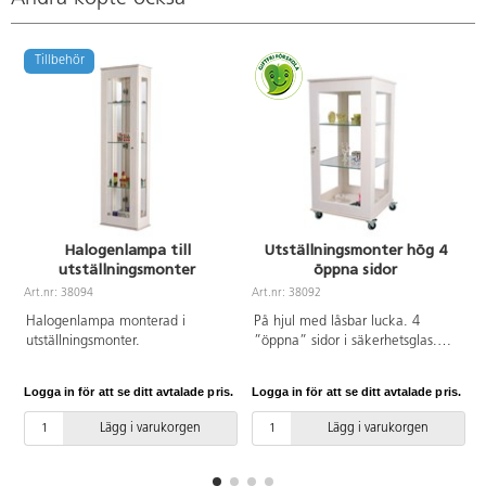
Tillbehör
Halogenlampa till
Utställningsmonter hög 4
utställningsmonter
öppna sidor
Art.nr: 38094
Art.nr: 38092
A
Halogenlampa monterad i
På hjul med låsbar lucka. 4
utställningsmonter.
”öppna” sidor i säkerhetsglas.
Mått: B62xD62xH162 cm.
Tillverkad i vitpigmenterat
Logga in för att se ditt avtalade pris.
Logga in för att se ditt avtalade pris.
L
björkkryssfaner. Hyllor i
säkerhetsglas.
Lägg i varukorgen
Lägg i varukorgen