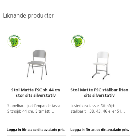
Liknande produkter
Stol Matte FSC sh 44 cm
Stol Matte FSC ställbar liten
stor sits silverstativ
sits silverstativ
Stapelbar. Ljuddämpande tassar.
Justerbara tassar. Sitthöjd:
Sitthöjd: 44 cm. Sitsmått:
ställbar till 38, 43, 46 eller 51
B42xD39 cm. Vikt 4,6 kg. Sits
cm. Mått: B36xD35 cm. Vikt 4,8
och rygg i högtryckslaminat.
kg. Sits och rygg i
Silverlackerat stativ, RAL 9006.
högtryckslaminat. Silverlackerat
Logga in för att se ditt avtalade pris.
Logga in för att se ditt avtalade pris.
L
stativ, RAL 9006.