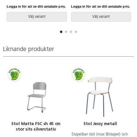
mm, skruvhål 7 mm, försänkt
att skapa ett eget tyst rum i
Logga in för att se ditt avtalade pris.
Logga in för att se ditt avtalade pris.
L
skruv.
rummet. Skärmen består av tre
delar som man lätt vinklar till
Välj variant
Välj variant
önskat behov. Efter användning
kan skärmen hängas på väggen
och fungerar då som en
ljudabsorbent. Mått: 50x50x35
cm. Material: Syntetfilt av minst
Liknande produkter
50 % återvunnet material. 100
% återvinningsbar.
Stol Matte FSC sh 45 cm
Stol Jessy metall
stor sits silverstativ
Stapelbar stol (max 8/stapel) och