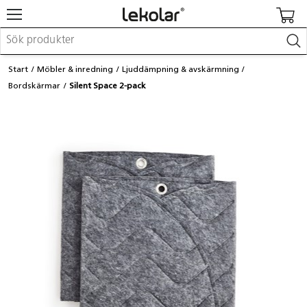
Möbler & inredning
Start
Möbler & inredning
Ljuddämpning & avskärmning
Lekplatsutrustning & utemiljö
Bordskärmar
Silent Space 2-pack
Skapa
Leka
Lära
Barnvagnar & småbarnsartiklar
Skolförbrukning & kontorsmaterial
Logga in / Registrera dig
Hitta din säljare
Kontakta Lekolar