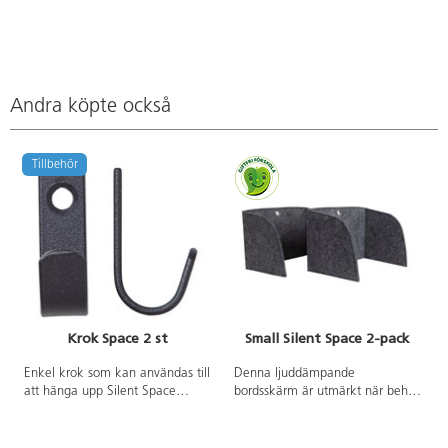
Andra köpte också
Tillbehör
Krok Space 2 st
Small Silent Space 2-pack
Enkel krok som kan användas till
Denna ljuddämpande
att hänga upp Silent Space
bordsskärm är utmärkt när behov
ljudabsorbent. Kan användas var
finns av avskildhet i en större
som helst och på alla material. 1
grupp. Den ger hjälp med att
skärm/krok. Mått: H45xB14xD25
fokusera på en uppgift genom