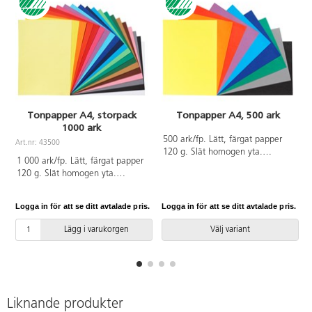
Tonpapper A4, storpack
Tonpapper A4, 500 ark
1000 ark
500 ark/fp. Lätt, färgat papper
Art.nr: 43500
120 g. Slät homogen yta.
1 000 ark/fp. Lätt, färgat papper
Utmärkt för pappersvikningar och
120 g. Slät homogen yta.
finare detaljer. Enkel att klippa
Utmärkt för pappersvikningar och
och skära. Svanen,
finare detaljer. Enkel att klippa
licensnummer 30440101. PVC-
Logga in för att se ditt avtalade pris.
Logga in för att se ditt avtalade pris.
L
och skära. 20 färger, 50
fri.
ark/vardera. Innehåller citrongul,
Lägg i varukorgen
Välj variant
gul, orange, röd, mörkröd,
cerise, violett, ljusblå, ultramarin,
mörkblå, cyanblå, ljusgrön, grön,
mörkgrön, ljusbrun, brun, rosa,
grå, svart och vit. Svanen,
licensnummer 30440101. PVC-
Liknande produkter
fri.