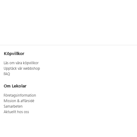
Köpvillkor
Läs om våra köpvillkor
Upptäck vår webbshop
FAQ
Om Lekolar
Företagsinformation
Mission & affärsidé
Samarbeten
Aktuellt hos oss
GDPR
Cookie Policy
Whistleblowing
Lediga jobb