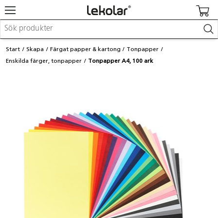
Möbler & inredning
Start
Skapa
Färgat papper & kartong
Tonpapper
Lekplatsutrustning & utemiljö
Enskilda färger, tonpapper
Tonpapper A4, 100 ark
Skapa
Leka
Lära
Barnvagnar & småbarnsartiklar
Skolförbrukning & kontorsmaterial
Logga in / Registrera dig
Hitta din säljare
Kontakta Lekolar