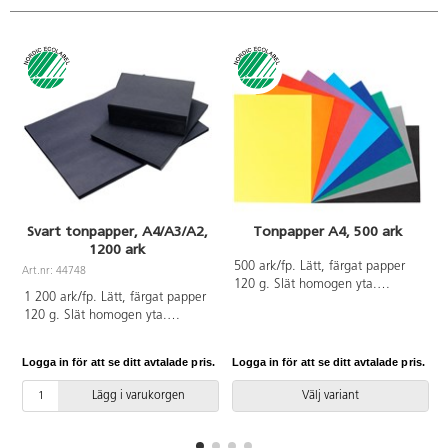
Svart tonpapper, A4/A3/A2,
Tonpapper A4, 500 ark
1200 ark
500 ark/fp. Lätt, färgat papper
Art.nr: 44748
A
120 g. Slät homogen yta.
1 200 ark/fp. Lätt, färgat papper
Utmärkt för pappersvikningar och
120 g. Slät homogen yta.
finare detaljer. Enkel att klippa
Utmärkt för pappersvikningar och
och skära. Svanen,
finare detaljer. Enkelt att klippa
licensnummer 30440101. PVC-
Logga in för att se ditt avtalade pris.
Logga in för att se ditt avtalade pris.
L
och skära. Blandade storlekar.
fri.
A4/1000 ark, A3/100 ark,
Lägg i varukorgen
Välj variant
A2/100 ark. Svanen,
f
licensnummer 30440101. PVC-
fri.