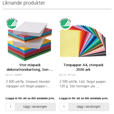
Liknande produkter
Stor mixpack
Tonpapper A4, storpack
dekorationskartong, ton- &
2500 ark
ritpapper
Art.nr: 43695
Art.nr: 47120
A
2 600 ark/fp. Storpack blandat
2 500 ark/fp. Lätt, färgat papper
ritpapper och färgat papper i
120 g. Slät homogen yta.
olika färger och storlekar.
Utmärkt för pappersvikningar och
Växtpapper 135 g/A4/500 ark.
finare detaljer. Enkel att klippa
Logga in för att se ditt avtalade pris.
Logga in för att se ditt avtalade pris.
L
Ritpapper 140 g/A4/500 ark.
och skära. 25 färger, 100
Tonpapper 120 g/A4/600 ark/6
ark/vardera. Innehåller citrongul,
Lägg i varukorgen
Lägg i varukorgen
färger/100 ark/färg av gul, röd,
gul, orange, röd, mörkröd,
cyanblå, grön, brun och svart.
vinröd, cerise, ljuslila, violett,