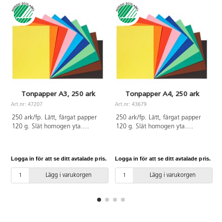
Tonpapper A3, 250 ark
Tonpapper A4, 250 ark
Art.nr: 47207
Art.nr: 43679
250 ark/fp. Lätt, färgat papper
250 ark/fp. Lätt, färgat papper
120 g. Slät homogen yta.
120 g. Slät homogen yta.
Utmärkt för pappersvikningar och
Utmärkt för pappersvikningar och
finare detaljer. Enkel att klippa
finare detaljer. Enkelt att klippa
och skära. 10 färger, 25
och skära. 10 färger, 25 ark/färg.
Logga in för att se ditt avtalade pris.
Logga in för att se ditt avtalade pris.
L
ark/vardera. Konfigurationer
Innehåller gul, orange, röd, rosa,
f
2/gul, 11/orange, 12/röd,
cyanblå, ultramarinblå, ljusgrön,
Lägg i varukorgen
Lägg i varukorgen
66/rosa, 31/cyanblå,
grön, brun och svart. Svanen,
28/ultramarinblå, 37/ljusgrön,
licensnummer 30440101. PVC-
38/grön, 48/brun, 96/svart.
fri.
Svanen, licensnummer
30440101. PVC-fri.