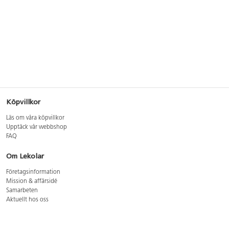
Köpvillkor
Läs om våra köpvillkor
Upptäck vår webbshop
FAQ
Om Lekolar
Företagsinformation
Mission & affärsidé
Samarbeten
Aktuellt hos oss
GDPR
Cookie Policy
Whistleblowing