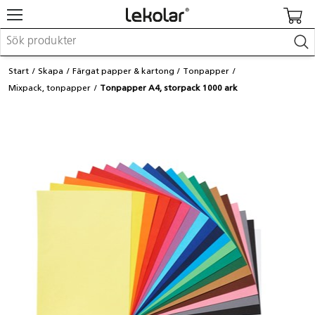
Möbler & inredning
Start
Skapa
Färgat papper & kartong
Tonpapper
Lekplatsutrustning & utemiljö
Mixpack, tonpapper
Tonpapper A4, storpack 1000 ark
Skapa
Leka
Lära
Barnvagnar & småbarnsartiklar
Skolförbrukning & kontorsmaterial
Logga in / Registrera dig
Hitta din säljare
Kontakta Lekolar