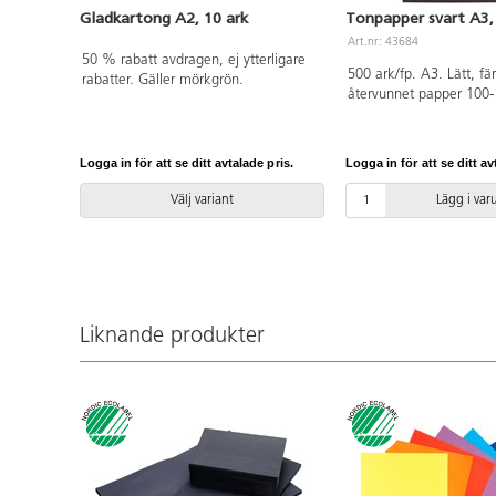
Gladkartong A2, 10 ark
Tonpapper svart A3,
Art.nr: 43684
50 % rabatt avdragen, ej ytterligare
500 ark/fp. A3. Lätt, fä
rabatter. Gäller mörkgrön.
återvunnet papper 100-
homogen yta. Utmärkt 
pappersvikningar och fin
Enkelt att klippa och s
Logga in för att se ditt avtalade pris.
Logga in för att se ditt av
licensnummer 30440101
Välj variant
Lägg i va
Liknande produkter