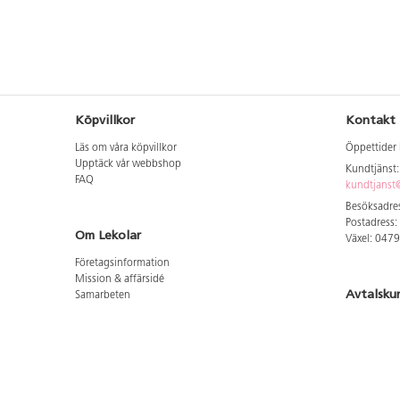
Köpvillkor
Kontakt
Läs om våra köpvillkor
Öppettider 
Upptäck vår webbshop
Kundtjänst
FAQ
kundtjanst@
Besöksadres
Postadress:
Om Lekolar
Växel: 047
Företagsinformation
Mission & affärsidé
Avtalsku
Samarbeten
Aktuellt hos oss
Logga in för
GDPR
Cookie Policy
Whistleblowing
Hitta vår
Lediga jobb
Bruttoprislista lära, skapa, leka 2026-5