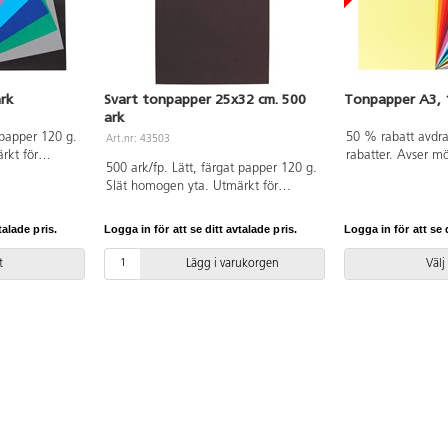
rk
Svart tonpapper 25x32 cm. 500
Tonpapper A3, 
ark
 papper 120 g.
50 % rabatt avdrag
Art.nr: 43503
rkt för
rabatter. Avser mö
500 ark/fp. Lätt, färgat papper 120 g.
are detaljer.
Slät homogen yta. Utmärkt för
ära. Svanen,
pappersvikningar och finare detaljer.
. PVC-fri.
Enkel att klippa och skära. Svanen,
talade pris.
Logga in för att se ditt avtalade pris.
Logga in för att se d
licensnummer 30440101. PVC-fri.
t
Lägg i varukorgen
Välj