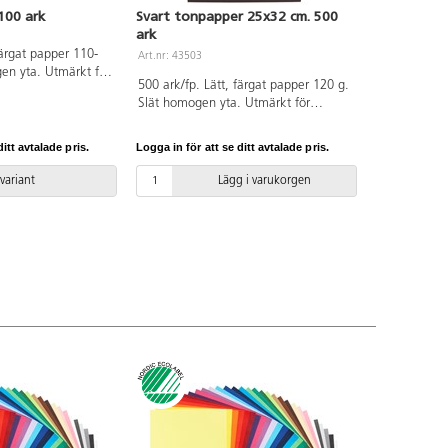
100 ark
Svart tonpapper 25x32 cm. 500
ark
färgat papper 110-
Art.nr: 43503
en yta. Utmärkt för
500 ark/fp. Lätt, färgat papper 120 g.
ch finare detaljer.
Slät homogen yta. Utmärkt för
och skära. Svanen,
pappersvikningar och finare detaljer.
40101. PVC-fri.
Enkel att klippa och skära. Svanen,
itt avtalade pris.
Logga in för att se ditt avtalade pris.
licensnummer 30440101. PVC-fri.
 variant
Lägg i varukorgen