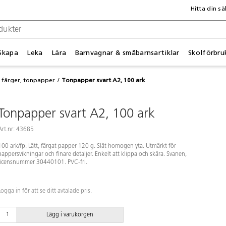
Hitta din sä
Skapa
Leka
Lära
Barnvagnar & småbarnsartiklar
Skolförbru
a färger, tonpapper
Tonpapper svart A2, 100 ark
Tonpapper svart A2, 100 ark
Art.nr: 43685
100 ark/fp. Lätt, färgat papper 120 g. Slät homogen yta. Utmärkt för
pappersvikningar och finare detaljer. Enkelt att klippa och skära. Svanen,
licensnummer 30440101. PVC-fri.
Logga in för att se ditt avtalade pris.
Lägg i varukorgen