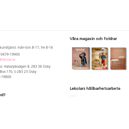
Våra magasin och foldrar
kundtjänst: mån-tors 8-17, fre 8-16
: 0479-19900
lekolar.se
s: Hallarydsvägen 8, 283 36 Osby
 Box 170, S-283 23 Osby
9-19800
Lekolars hållbarhetsarbete
nd?
Hållbarhetsarbete
Hållbarhetsredovisning 2023
 att se dina rabatterade priser
Produktsäkerhet & kvalitet
Giftfri Förskola
a säljare och utbildare