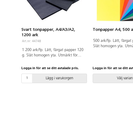
Svart tonpapper, A4/A3/A2,
Tonpapper A4, 500 a
1200 ark
500 ark/fp. Lätt, färgat
Art.nr: 44748
Slät homogen yta. Utmä
1 200 ark/fp. Lätt, färgat papper 120
pappersvikningar och fin
g. Slät homogen yta. Utmärkt för
Enkel att klippa och sk
pappersvikningar och finare detaljer.
licensnummer 30440101
Enkelt att klippa och skära. Blandade
Logga in för att se ditt avtalade pris.
Logga in för att se ditt av
storlekar. A4/1000 ark, A3/100 ark,
A2/100 ark. Svanen, licensnummer
Lägg i varukorgen
Välj varian
30440101. PVC-fri.