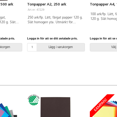
 500 ark
Tonpapper A2, 250 ark
Tonpapper A4, 
Art.nr: 47229
100 ark/fp. Lätt, 
rgat,
250 ark/fp. Lätt, färgat papper 120 g.
120 g. Slät homog
120 g. Slät
Slät homogen yta. Utmärkt för
pappersvikningar o
för
pappersvikningar och finare detaljer.
Enkelt att klippa 
are detaljer.
Enkel att klippa och skära. 10 färger,
licensnummer 304
kära. Svanen,
25 ark/vardera. Konfigurationer 2/gul,
talade pris.
Logga in för att se ditt avtalade pris.
Logga in för att se d
. PVC-fri.
11/orange, 12/röd, 66/rosa,
31/cyanblå, 28/ultramarinblå,
rukorgen
Lägg i varukorgen
Välj
37/ljusgrön, 38/grön, 48/brun,
96/svart. Pappret är syrafritt. Svanen,
licensnummer 30440101. PVC-fri.