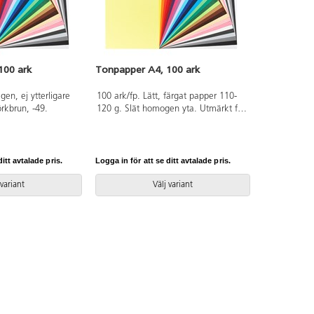
100 ark
Tonpapper A4, 100 ark
en, ej ytterligare
100 ark/fp. Lätt, färgat papper 110-
rkbrun, -49.
120 g. Slät homogen yta. Utmärkt för
pappersvikningar och finare detaljer.
Enkelt att klippa och skära. Svanen,
licensnummer 30440101. PVC-fri.
itt avtalade pris.
Logga in för att se ditt avtalade pris.
 variant
Välj variant