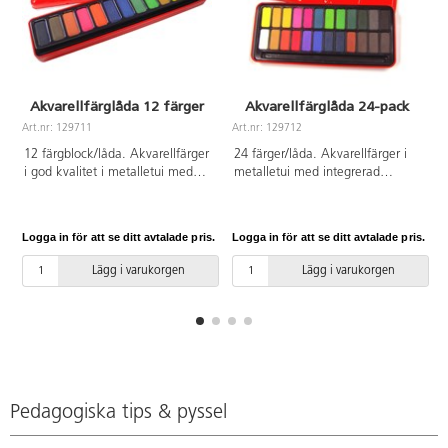
Akvarellfärglåda 12 färger
Akvarellfärglåda 24-pack
Art.nr: 129711
Art.nr: 129712
A
12 färgblock/låda. Akvarellfärger
24 färger/låda. Akvarellfärger i
i god kvalitet i metalletui med
metalletui med integrerad
integrerad blandpalett i locket.
blandpalett i locket. PVC-fri.
Mått på färgblocken är
30x13x6.5 mm och den vita
Logga in för att se ditt avtalade pris.
Logga in för att se ditt avtalade pris.
L
30x25x6.5 mm. Skydda kläder
och underlag. PVC-fri.
Lägg i varukorgen
Lägg i varukorgen
Pedagogiska tips & pyssel