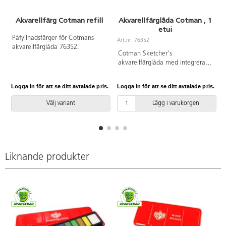
Akvarellfärg Cotman refill
Akvarellfärglåda Cotman , 1
etui
A
Påfyllnadsfärger för Cotmans
Art.nr: 76352
akvarellfärglåda 76352.
Cotman Sketcher's
akvarellfärglåda med integrerad
blandpalett i locket. 12 st
transparenta färger i 1/2-koppar
Logga in för att se ditt avtalade pris.
Logga in för att se ditt avtalade pris.
L
med utmärkt färgkraft. Ingår
även en pensel. Mått: 13x6 cm.
Välj variant
Lägg i varukorgen
PVC-fri.
Liknande produkter