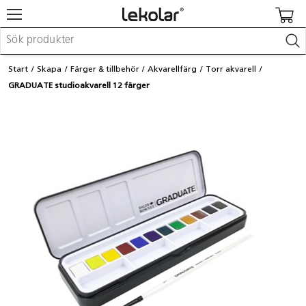
Möbler & inredning
Start
Skapa
Färger & tillbehör
Akvarellfärg
Torr akvarell
Lekplatsutrustning & utemiljö
GRADUATE studioakvarell 12 färger
Skapa
Leka
Lära
Barnvagnar & småbarnsartiklar
Skolförbrukning & kontorsmaterial
Logga in / Registrera dig
Hitta din säljare
Kontakta Lekolar