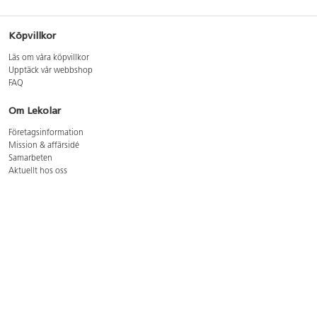
Köpvillkor
Läs om våra köpvillkor
Upptäck vår webbshop
FAQ
Om Lekolar
Företagsinformation
Mission & affärsidé
Samarbeten
Aktuellt hos oss
GDPR
Cookie Policy
Whistleblowing
Lediga jobb
Bruttoprislista lära, skapa, leka 2026-5
Bruttoprislista möbler 2026-3
Bruttoprislista lekplatsutrustning och utemiljö 2026-3
Kontakt
Öppettider kundtjänst: mån-tors 8-17, fre 8-16