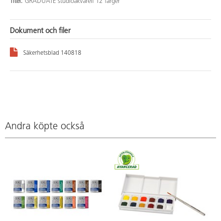
Titel:
GRADUATE studioakvarell 12 färger
Dokument och filer
Säkerhetsblad 140818
Andra köpte också