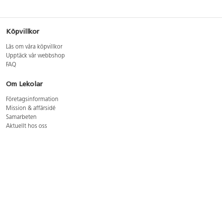
Köpvillkor
Läs om våra köpvillkor
Upptäck vår webbshop
FAQ
Om Lekolar
Företagsinformation
Mission & affärsidé
Samarbeten
Aktuellt hos oss
GDPR
Cookie Policy
Whistleblowing
Lediga jobb
Bruttoprislista lära, skapa, leka 2026-5
Bruttoprislista möbler 2026-3
Bruttoprislista lekplatsutrustning och utemiljö 2026-3
Kontakt