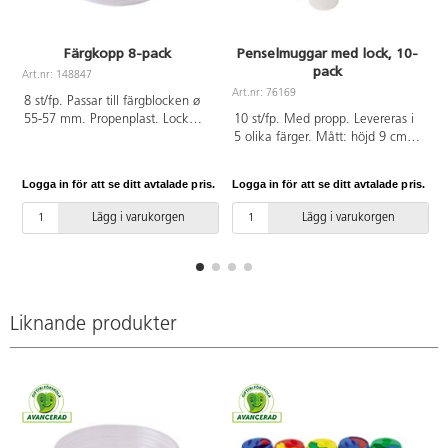
Färgkopp 8-pack
Penselmuggar med lock, 10-
pack
Art.nr: 148847
A
Art.nr: 76169
8 st/fp. Passar till färgblocken ø
55-57 mm. Propenplast. Lock
10 st/fp. Med propp. Levereras i
köps separat på 148848. PVC-fri.
5 olika färger. Mått: höjd 9 cm, ø
7,5 cm. Av propenplast.
Logga in för att se ditt avtalade pris.
Logga in för att se ditt avtalade pris.
L
Lägg i varukorgen
Lägg i varukorgen
Liknande produkter