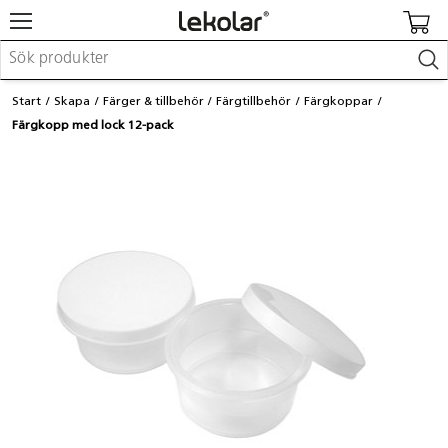
Möbler & inredning
Start
Skapa
Färger & tillbehör
Färgtillbehör
Färgkoppar
Lekplatsutrustning & utemiljö
Färgkopp med lock 12-pack
Skapa
Leka
Lära
Barnvagnar & småbarnsartiklar
Skolförbrukning & kontorsmaterial
Logga in / Registrera dig
Hitta din säljare
Kontakta Lekolar