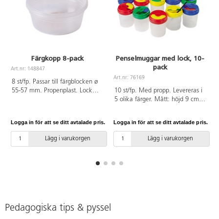
Färgkopp 8-pack
Penselmuggar med lock, 10-
pack
Art.nr: 148847
A
Art.nr: 76169
8 st/fp. Passar till färgblocken ø
55-57 mm. Propenplast. Lock
10 st/fp. Med propp. Levereras i
köps separat på 148848. PVC-fri.
5 olika färger. Mått: höjd 9 cm, ø
7,5 cm. Av propenplast.
Logga in för att se ditt avtalade pris.
Logga in för att se ditt avtalade pris.
L
Lägg i varukorgen
Lägg i varukorgen
Pedagogiska tips & pyssel