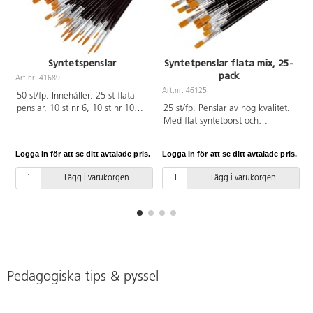
Syntetspenslar
Syntetpenslar flata mix, 25-
pack
Art.nr: 41689
A
Art.nr: 46125
50 st/fp. Innehåller: 25 st flata
penslar, 10 st nr 6, 10 st nr 10
25 st/fp. Penslar av hög kvalitet.
och 5 st nr 14. 25 st runda
Med flat syntetborst och
penslar, 8 st nr 2, 5 st nr 4, 6, 8
lackerade träskaft.Passar till de
och 2 st nr 10. PVC-fri.
flesta färger. Mycket slitstarka
Logga in för att se ditt avtalade pris.
Logga in för att se ditt avtalade pris.
L
och spänstiga penslar i hög
kvalitet. Även bra till decoupage,
Lägg i varukorgen
Lägg i varukorgen
textilfärger och sidenfärger.
Ingår: 10 st nr 6, 10 st nr 10 och
5 st nr 14. PVC-fri.
Pedagogiska tips & pyssel