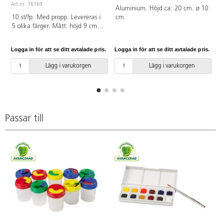
Art.nr: 76169
Aluminium. Höjd ca: 20 cm. ø 10
10 st/fp. Med propp. Levereras i
cm.
5 olika färger. Mått: höjd 9 cm, ø
7,5 cm. Av propenplast.
Logga in för att se ditt avtalade pris.
Logga in för att se ditt avtalade pris.
L
Lägg i varukorgen
Lägg i varukorgen
Passar till