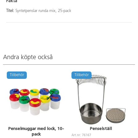
Fakta
Titel:
Syntetpenslar runda mix, 25-pack
Andra köpte också
Tillbehör
Tillbehör
Penselmuggar med lock, 10-
Penselställ
pack
Art.nr: 76167
A