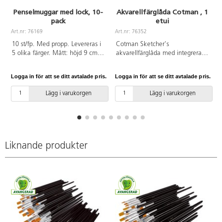
Penselmuggar med lock, 10-
Akvarellfärglåda Cotman , 1
pack
etui
Art.nr: 76169
Art.nr: 76352
A
10 st/fp. Med propp. Levereras i
Cotman Sketcher's
5 olika färger. Mått: höjd 9 cm, ø
akvarellfärglåda med integrerad
7,5 cm. Av propenplast.
blandpalett i locket. 12 st
transparenta färger i 1/2-koppar
Logga in för att se ditt avtalade pris.
Logga in för att se ditt avtalade pris.
L
med utmärkt färgkraft. Ingår
även en pensel. Mått: 13x6 cm.
Lägg i varukorgen
Lägg i varukorgen
PVC-fri.
Liknande produkter