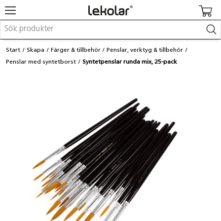
Möbler & inredning
Start
Skapa
Färger & tillbehör
Penslar, verktyg & tillbehör
Lekplatsutrustning & utemiljö
Penslar med syntetborst
Syntetpenslar runda mix, 25-pack
Skapa
Leka
Lära
Barnvagnar & småbarnsartiklar
Skolförbrukning & kontorsmaterial
Logga in / Registrera dig
Hitta din säljare
Kontakta Lekolar