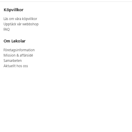
Köpvillkor
Läs om våra köpvillkor
Upptäck vår webbshop
FAQ
Om Lekolar
Företagsinformation
Mission & affärsidé
Samarbeten
Aktuellt hos oss
GDPR
Cookie Policy
Whistleblowing
Lediga jobb
Bruttoprislista lära, skapa, leka 2026-5
Bruttoprislista möbler 2026-3
Bruttoprislista lekplatsutrustning och utemiljö 2026-3
Kontakt
Öppettider kundtjänst: mån-tors 8-17, fre 8-16
Kundtjänst: 0479-19900