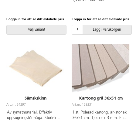
vid bl.a. målning och lerarbeten.
Kraftig, stadig kartong 550 g, där
båda sidorna är blanka.
Logga in för att se ditt avtalade pris.
Logga in för att se ditt avtalade pris.
Välj variant
Lägg i varukorgen
Sämskskinn
Kartong grå 36x51 cm
Art.nr: 24297
Art.nr: 129231
Av syntetmaterial. Effektiv
1 st. Polerad kartong, arkstorlek
uppsugningsförmåga. Storlek:
36x51 cm. Tjocklek 3 mm. En
13x17 cm.
bra arbetsplattform.