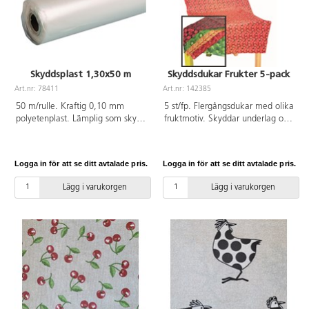
Skyddsplast 1,30x50 m
Skyddsdukar Frukter 5-pack
Art.nr: 78411
Art.nr: 142385
50 m/rulle. Kraftig 0,10 mm
5 st/fp. Flergångsdukar med olika
polyetenplast. Lämplig som skydd
fruktmotiv. Skyddar underlag och
för bord och golv. Bredd 130 cm.
ger samtidigt en kul effekt.
Innehåller 5 olika motiv: kiwi,
äpple, jordgubb, körsbär och
Logga in för att se ditt avtalade pris.
Logga in för att se ditt avtalade pris.
apelsin. Innehåll kan variera.
Storlek: 100x150 cm. PVC-fri.
Lägg i varukorgen
Lägg i varukorgen