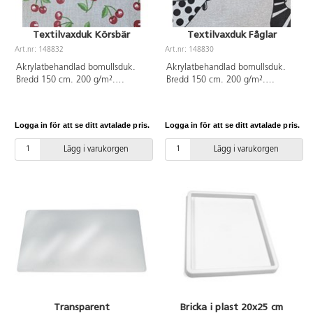
Textilvaxduk Körsbär
Textilvaxduk Fåglar
Art.nr: 148832
Art.nr: 148830
Akrylatbehandlad bomullsduk.
Akrylatbehandlad bomullsduk.
Bredd 150 cm. 200 g/m².
Bredd 150 cm. 200 g/m².
Skyddar underlag och står emot
Skyddar underlag och står emot
väta i mindre mängd. Tvättas i
väta i mindre mängd. Tvättas i
30 grader. Endast hela meter.
30 grader. Endast hela meter.
Logga in för att se ditt avtalade pris.
Logga in för att se ditt avtalade pris.
OEKO-TEX®-certifierad, klass II
OEKO-TEX®-certifierad, klass II
(Standard 100).
(Standard 100).
Lägg i varukorgen
Lägg i varukorgen
Transparent
Bricka i plast 20x25 cm