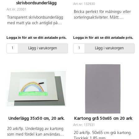
skrivbordsunderlägg
Art.nr: 132930
Art.nr: 23301
Bricka perfekt för målnings- eller
Transparent skrivbordsunderlägg
sorteringsaktiviteter. Mått:
med matt yta och antiglid på
20x25x1,4 cm.
undersidan ger ett perfekt och
diskret skydd för skrivbordsytan
Logga in för att se ditt avtalade pris.
Logga in för att se ditt avtalade pris.
och ett mjukt skrivunderlag.
Bilder och meddelanden som
Lägg i varukorgen
Lägg i varukorgen
placeras under ytan syns väl – ett
utmärkt sätt att göra skrivbordet
mer personligt! Mått: 65x50 cm.
Tillverkad av PVC utan förbjudna
ftalater. Säljs styckvis.
Underlägg 35x50 cm, 20 ark.
Kartong grå 50x65 cm 20 ark
Art.nr: 137531
20 ark/fp. Underlägg av kartong
20 ark/fp. 50x65 cm grå kartong.
som med fördel kan användas
Tjocklek 1,85 mm.