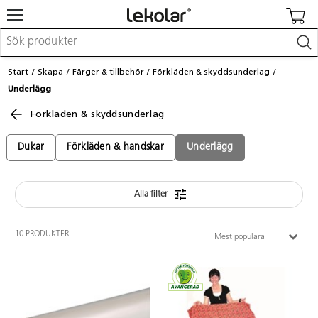
Möbler & inredning
Start
Skapa
Färger & tillbehör
Förkläden & skyddsunderlag
Lekplatsutrustning & utemiljö
Underlägg
Skapa
Leka
Förkläden & skyddsunderlag
Lära
Barnvagnar & småbarnsartiklar
Dukar
Förkläden & handskar
Underlägg
Skolförbrukning & kontorsmaterial
Alla filter
Logga in / Registrera dig
Hitta din säljare
10 PRODUKTER
Mest populära
Kontakta Lekolar