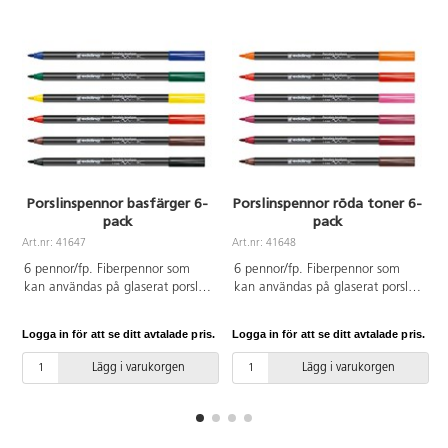
Porslinspennor basfärger 6-
Porslinspennor röda toner 6-
pack
pack
Art.nr: 41647
Art.nr: 41648
A
6 pennor/fp. Fiberpennor som
6 pennor/fp. Fiberpennor som
kan användas på glaserat porslin,
kan användas på glaserat porslin
keramik samt värmetåligt glas.
och keramik samt värmetåligt
Använd ej på material som ska
glas. Använd ej på material som
Logga in för att se ditt avtalade pris.
Logga in för att se ditt avtalade pris.
L
komma i kontakt med livsmedel.
ska komma i kontakt med
Ljusfast, vattenbaserat bläck utan
livsmedel. Ljusfast, vattenbaserat
Lägg i varukorgen
Lägg i varukorgen
doft. Vid användandet rengör
bläck utan doft. Vid användandet
och torka ytor som ska målas
rengör och torka ytor som ska
noggrant så smuts och fett
målas noggrant så smuts och fett
försvinner. Låt bläcket torka
försvinner. Låt bläcket torka