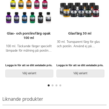
Glas- och porslinsfärg opak
Glasfärg 30 ml
100 ml
30 ml. Transparent färg för glas
A
100 ml. Täckande färger speciellt
och porslin. Använd ej på
lämpade för målning på porslin,
material som ska komma i
kakel, keramik, glas, metall
kontakt med livsmedel. Härdas i
m.m. Använd ej på material som
160 grader ugn i ca 30-45
ska komma i kontakt med
minuter. Tål sedan mild
Logga in för att se ditt avtalade pris.
Logga in för att se ditt avtalade pris.
L
livsmedel. Härdas i 160 °C ugn i
handdisk. PVC-fri.
ca 30-45 minuter. Tål diskas på
Välj variant
Välj variant
låg temperatur i maskin.
Liknande produkter