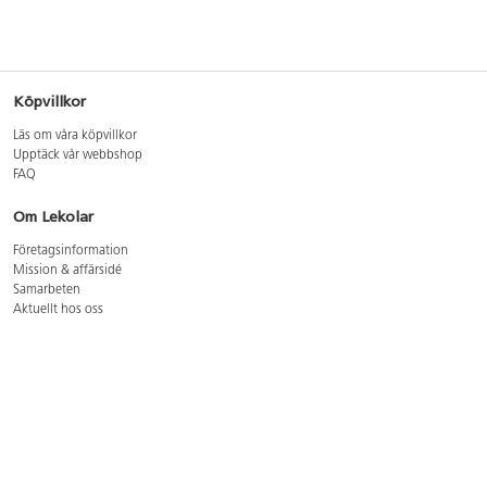
Köpvillkor
Läs om våra köpvillkor
Upptäck vår webbshop
FAQ
Om Lekolar
Företagsinformation
Mission & affärsidé
Samarbeten
Aktuellt hos oss
GDPR
Cookie Policy
Whistleblowing
Lediga jobb
Bruttoprislista lära, skapa, leka 2026-5
Bruttoprislista möbler 2026-3
Bruttoprislista lekplatsutrustning och utemiljö 2026-3