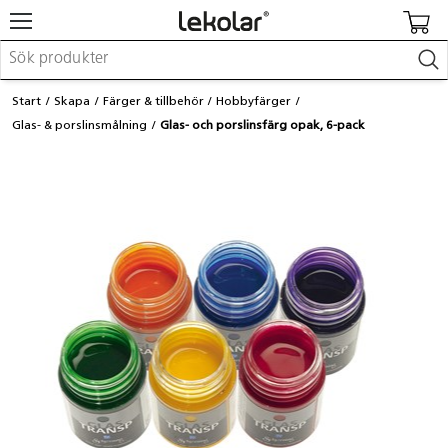
Möbler & inredning
Start
Skapa
Färger & tillbehör
Hobbyfärger
Lekplatsutrustning & utemiljö
Glas- & porslinsmålning
Glas- och porslinsfärg opak, 6-pack
Skapa
Leka
Lära
Barnvagnar & småbarnsartiklar
Skolförbrukning & kontorsmaterial
Logga in / Registrera dig
Hitta din säljare
Kontakta Lekolar