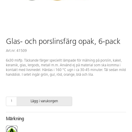
Glas- och porslinsfärg opak, 6-pack
Art.nr: 41509
6x30 ml/fp. Täckande färger speciellt lämpade för målning på porslin, kakel,
keramik, glas, lergods, metall m.m. Använd ej på material som ska komma i
kontakt med livsmedel. Härdas i 160 °C ugn i ca 30-45 minuter. Tål sedan mild
handdisk. I setet ingår grön, gul, röd, orange, blå och lila.
Lägg i varukorgen
Märkning