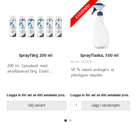
Sprayfärg 200 ml
Sprayflaska, 500 ml
Art.nr: 122379
200 ml. Sprayburk med
50 % rabatt avdragen, ej
akrylbaserad färg. Exakt
ytterligare rabatter.
applicering av färg med
universellt spraylock och
lågtrycksinställning.
Ogenomskinlig och UV-
Logga in för att se ditt avtalade pris.
Logga in för att se ditt avtalade pris.
L
beständig. Lämplig för nästan
alla material och underlag.
Välj variant
Lägg i varukorgen