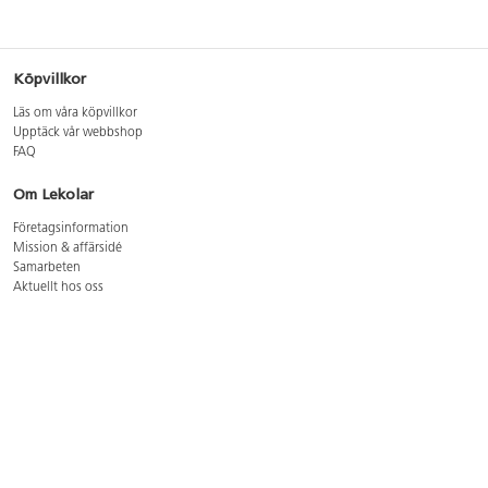
Köpvillkor
Läs om våra köpvillkor
Upptäck vår webbshop
FAQ
Om Lekolar
Företagsinformation
Mission & affärsidé
Samarbeten
Aktuellt hos oss
GDPR
Cookie Policy
Whistleblowing
Lediga jobb
Bruttoprislista lära, skapa, leka 2026-5
Bruttoprislista möbler 2026-3
Bruttoprislista lekplatsutrustning och utemiljö 2026-3
Kontakt