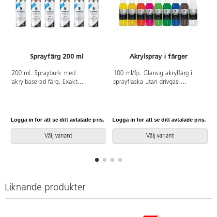
Sprayfärg 200 ml
Akrylspray i färger
A
200 ml. Sprayburk med
100 ml/fp. Glansig akrylfärg i
akrylbaserad färg. Exakt
sprayflaska utan drivgas.
applicering av färg med
Fungerar på de flesta
universellt spraylock och
målningsbara material.
lågtrycksinställning.
Ljusbeständig och vattenfast.
Ogenomskinlig och UV-
Skydda kläder och undvik ögon.
Logga in för att se ditt avtalade pris.
Logga in för att se ditt avtalade pris.
L
beständig. Lämplig för nästan
alla material och underlag.
Välj variant
Välj variant
Liknande produkter