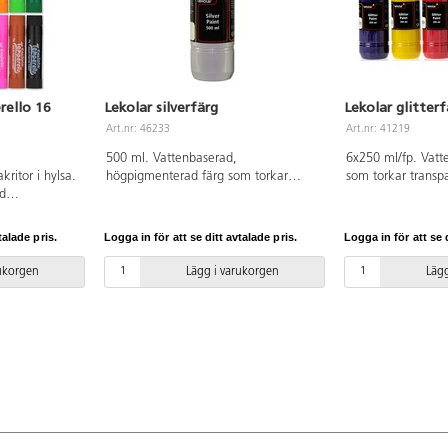
rello 16
Lekolar silverfärg
Lekolar glitter
Art.nr: 46233
Art.nr: 41219
500 ml. Vattenbaserad,
6x250 ml/fp. Vatte
kritor i hylsa.
högpigmenterad färg som torkar
som torkar transp
od
snabbt med en härlig metallglans.
användas på de fl
meta. Ytan
Innan färgen har torkat är den
papper, kartong, s
ändas på
vattenlöslig men blir sedan nästan
Torktid ca 60 min
talade pris.
Logga in för att se ditt avtalade pris.
Logga in för att se d
an
vattenfast. Färgen kan användas på
innehåller lila, gu
r svart, brun,
de flesta underlag. Komplettera med
och blå. Komplett
rukorgen
Lägg i varukorgen
Lägg
ise, lila,
vår praktiska pump 162437. PVC-fri.
praktiska pump 16
h ljusgrön. CE-
r.