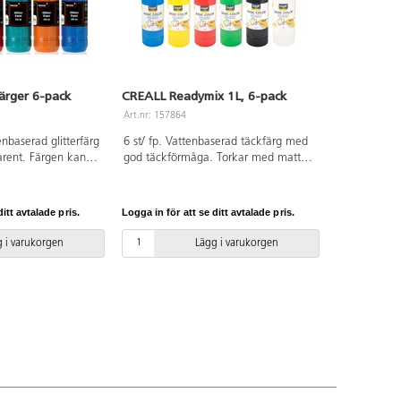
färger 6-pack
CREALL Readymix 1L, 6-pack
Art.nr: 157864
nbaserad glitterfärg
6 st/ fp. Vattenbaserad täckfärg med
arent. Färgen kan
god täckförmåga. Torkar med matt
esta underlag som
yta. Färgen kan användas på de
tyropor, glas m.m.
flesta underlag. Färger som ingår är
. Förpackningen
gul, röd, blå, grön, vit och svart.
itt avtalade pris.
Logga in för att se ditt avtalade pris.
l, röd, grön, orange
Skydda kläder och underlag. PVC-fri.
era med vår
 i varukorgen
Lägg i varukorgen
2437. PVC-fri.