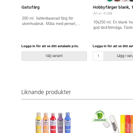
Gatufärg
Hobbyfärger blank, 
Art.nr: 41288
200 ml. Vattenbaserad färg för
10x250 ml. En blank h
utomhusbruk. Måla med pensel,
god täckförmåga. Fäster
svamp eller färgroller på asfalterad
underlag, t.ex. papper, 
yta. Torkar snabbt. Färgen tas bort
Färgen kan användas b
med vatten och borste. Kan tvättas
ute. Måla föremålen in
bort från de flesta textilier i 30 °C.
Logga in för att se ditt avtalade pris.
Logga in för att se ditt av
dem torka i minst 24 h 
PVC-fri. Från 3 år.
användning ute. Innehål
Välj variant
Lägg i va
orange, röd, lila, blå, g
rosa, svart och vit. Tvä
kläder innan färgen tor
Liknande produkter