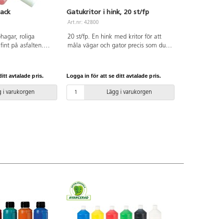
pack
Gatukritor i hink, 20 st/fp
Art.nr: 42800
phagar, roliga
20 st/fp. En hink med kritor för att
int på asfalten.
måla vägar och gator precis som du
rt med vatten.
vill. Tvättas enkelt bort med vatten.
itor i mixade färger.
PVC-fri. Från 3 år.
sk förvaringshink
itt avtalade pris.
Logga in för att se ditt avtalade pris.
er krita 10 cm.
 i varukorgen
Lägg i varukorgen