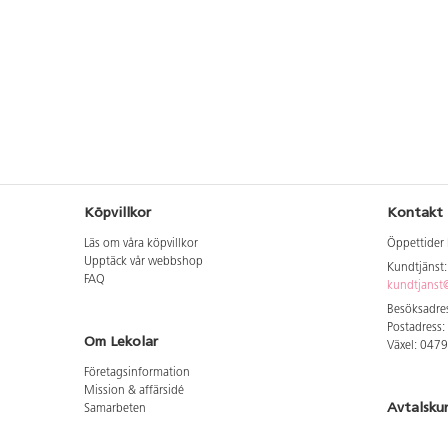
Köpvillkor
Kontakt
Läs om våra köpvillkor
Öppettider 
Upptäck vår webbshop
Kundtjänst
FAQ
kundtjanst@
Besöksadres
Postadress:
Om Lekolar
Växel: 047
Företagsinformation
Mission & affärsidé
Avtalsku
Samarbeten
Aktuellt hos oss
Logga in för
GDPR