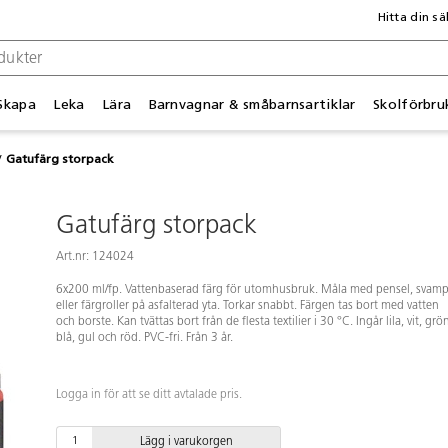
Hitta din sä
Skapa
Leka
Lära
Barnvagnar & småbarnsartiklar
Skolförbru
Gatufärg storpack
Gatufärg storpack
Art.nr: 124024
6x200 ml/fp. Vattenbaserad färg för utomhusbruk. Måla med pensel, svam
eller färgroller på asfalterad yta. Torkar snabbt. Färgen tas bort med vatten
och borste. Kan tvättas bort från de flesta textilier i 30 °C. Ingår lila, vit, grö
blå, gul och röd. PVC-fri. Från 3 år.
Logga in för att se ditt avtalade pris.
Lägg i varukorgen