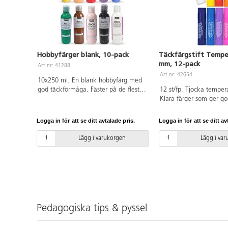
Hobbyfärger blank, 10-pack
Täckfärgstift Tempe
mm, 12-pack
Art.nr: 41288
Art.nr: 42654
10x250 ml. En blank hobbyfärg med
god täckförmåga. Fäster på de flesta
12 st/fp. Tjocka tempera
underlag, t.ex. papper, trä och sten.
Klara färger som ger g
Färgen kan användas både inne och
täckförmåga utan att s
ute. Måla föremålen inomhus och låt
torkar snabbt. Kan anv
Logga in för att se ditt avtalade pris.
Logga in för att se ditt av
dem torka i minst 24 h innan
papper och kartong. Ut
användning ute. Innehåller gul,
lösningsmedel. Innehålle
Lägg i varukorgen
Lägg i va
orange, röd, lila, blå, grön, brun,
vit, gul, orange, röd, cer
rosa, svart och vit. Tvätta verktyg och
ultramarin, blå, grön oc
kläder innan färgen torkat.
märkt. PVC-fri. Från 3 å
Pedagogiska tips & pyssel