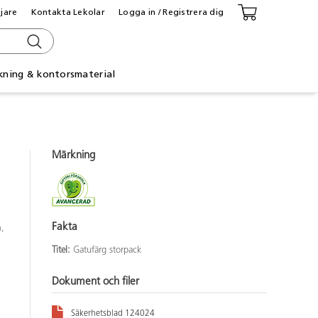
ljare
Kontakta Lekolar
Logga in / Registrera dig
kning & kontorsmaterial
Märkning
p
Fakta
n,
Titel:
Gatufärg storpack
Dokument och filer
Säkerhetsblad 124024