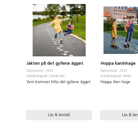
Jakten på det gyllene ägget
Hoppa kaninhage
Tipsnummer: 2520
Tipsnummer: 2523
Svårighetsgrad: Ganska lätt
Svårighetsgrad: Medel
Vem kommer hitta det gyllene ägget
Hoppa liten hage
Läs & beställ
Läs & bes