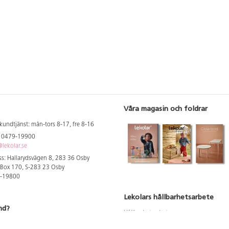
Våra magasin och foldrar
kundtjänst: mån-tors 8-17, fre 8-16
: 0479-19900
lekolar.se
s: Hallarydsvägen 8, 283 36 Osby
 Box 170, S-283 23 Osby
9-19800
Lekolars hållbarhetsarbete
nd?
Hållbarhetsarbete
Hållbarhetsredovisning 2023
 att se dina rabatterade priser