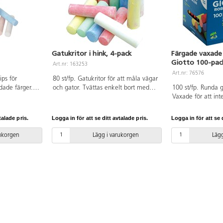
Gatukritor i hink, 4-pack
Färgade vaxade 
Giotto 100-pac
Art.nr: 163253
Art.nr: 76576
ips för
80 st/fp. Gatukritor för att måla vägar
dade färger.
och gator. Tvättas enkelt bort med
100 st/fp. Runda gn
plattor m.m.
vatten. Pratisk förvaring i hink. PVC-
Vaxade för att in
atten. Längd
fri. Från 3 år.
Dermatologiskt te
Hink av PP.
färger. PVC-fri. Fr
talade pris.
Logga in för att se ditt avtalade pris.
Logga in för att se d
rukorgen
Lägg i varukorgen
Lägg