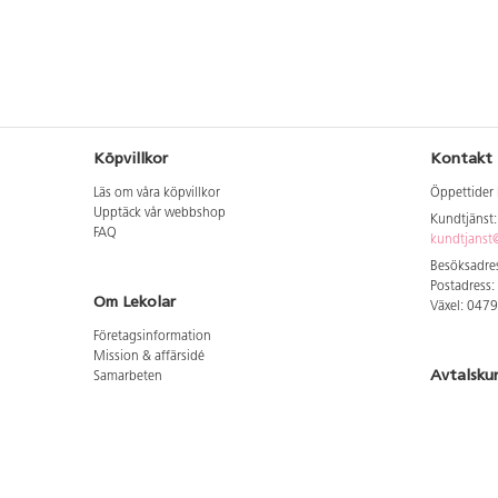
Köpvillkor
Kontakt
Läs om våra köpvillkor
Öppettider 
Upptäck vår webbshop
Kundtjänst
FAQ
kundtjanst@
Besöksadres
Postadress:
Om Lekolar
Växel: 047
Företagsinformation
Mission & affärsidé
Avtalsku
Samarbeten
Aktuellt hos oss
Logga in för
GDPR
Cookie Policy
Whistleblowing
Hitta vår
Lediga jobb
Bruttoprislista lära, skapa, leka 2026-5