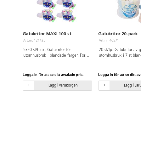
Gatukritor MAXI 100 st
Gatukritor 20-pack
Art.nr: 121425
Art.nr: 46571
5x20 st/hink. Gatukritor för
20 st/fp. Gatukritor av g
utomhusbruk i blandade färger. För
utomhusbruk i 7 st blan
målning på asfalt, plattor m.m.
För målning på asfalt, 
Avlägsnas enkelt med vatten. Längd
Avlägsnas enkelt med v
11 cm. Tjocklek 2 cm. Hink av PP.
11 cm. Tjocklek 2 cm. 
Logga in för att se ditt avtalade pris.
Logga in för att se ditt av
Från 3 år. PVC-fri.
PVC-fri. Från 3 år.
Lägg i varukorgen
Lägg i va