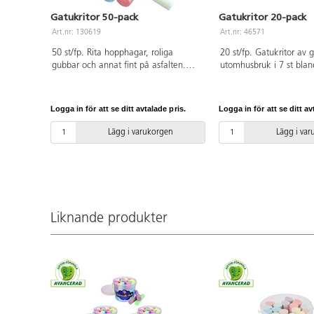
Gatukritor 50-pack
Gatukritor 20-pack
Art.nr: 130619
Art.nr: 46571
50 st/fp. Rita hopphagar, roliga
20 st/fp. Gatukritor av g
gubbar och annat fint på asfalten.
utomhusbruk i 7 st blan
Tvättas enkelt bort med vatten.
För målning på asfalt, 
Innehåller 50 st kritor i mixade färger.
Avlägsnas enkelt med v
Levereras i praktisk förvaringshink
11 cm. Tjocklek 2 cm. 
Logga in för att se ditt avtalade pris.
Logga in för att se ditt av
med lock. Längd per krita 10 cm.
PVC-fri. Från 3 år.
PVC-fri. Från 3 år.
Lägg i varukorgen
Lägg i va
Liknande produkter