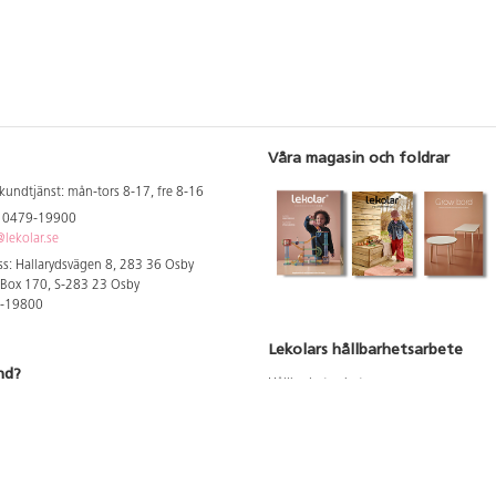
Våra magasin och foldrar
kundtjänst: mån-tors 8-17, fre 8-16
: 0479-19900
lekolar.se
s: Hallarydsvägen 8, 283 36 Osby
 Box 170, S-283 23 Osby
9-19800
Lekolars hållbarhetsarbete
nd?
Hållbarhetsarbete
Hållbarhetsredovisning 2023
 att se dina rabatterade priser
Produktsäkerhet & kvalitet
Giftfri Förskola
a säljare och utbildare