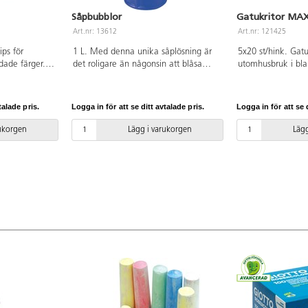
Såpbubblor
Gatukritor MAX
Art.nr: 13612
Art.nr: 121425
ips för
1 L. Med denna unika såplösning är
5x20 st/hink. Gatu
dade färger.
det roligare än någonsin att blåsa
utomhusbruk i bla
plattor m.m.
bubblor. Ger stora, fina bubblor som
målning på asfalt,
atten. Längd
inte spricker så lätt. Behållare av PE-
Avlägsnas enkelt
Hink av PP.
plast. För utomhusbruk. Oparfymerad.
11 cm. Tjocklek 2
talade pris.
Logga in för att se ditt avtalade pris.
Logga in för att se d
PVC-fri. Från 3 år.
Från 3 år. PVC-fri.
rukorgen
Lägg i varukorgen
Lägg