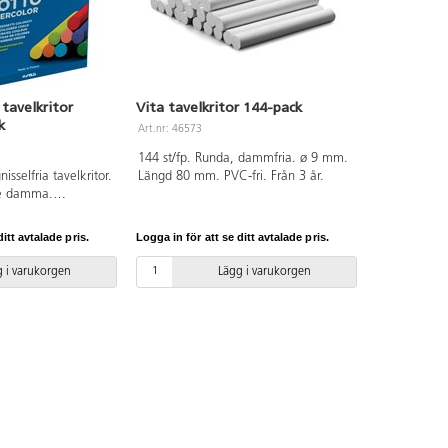
tavelkritor
Vita tavelkritor 144-pack
k
Art.nr: 46573
144 st/fp. Runda, dammfria. ø 9 mm.
isselfria tavelkritor.
Längd 80 mm. PVC-fri. Från 3 år.
te damma.
stade. 10 olika
ån 3 år.
itt avtalade pris.
Logga in för att se ditt avtalade pris.
 i varukorgen
Lägg i varukorgen