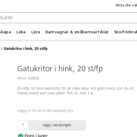
Hitta din sä
Skapa
Leka
Lära
Barnvagnar & småbarnsartiklar
Skolförbru
Gatukritor i hink, 20 st/fp
Gatukritor i hink, 20 st/fp
Art.nr: 42800
20 st/fp. En hink med kritor för att måla vägar och gator precis som du vill.
Tvättas enkelt bort med vatten. PVC-fri. Från 3 år.
Logga in för att se ditt avtalade pris.
Lägg i varukorgen
Finns i lager