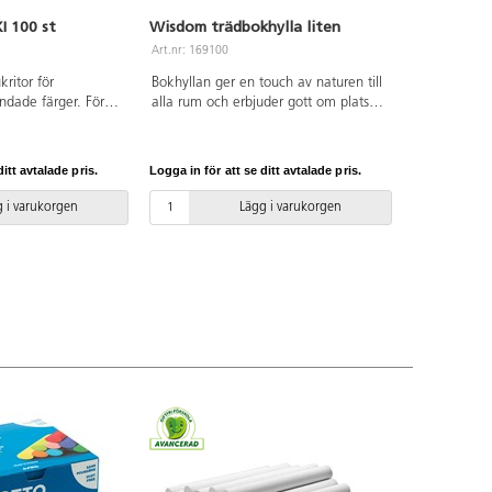
I 100 st
Wisdom trädbokhylla liten
Art.nr: 169100
kritor för
Bokhyllan ger en touch av naturen till
ndade färger. För
alla rum och erbjuder gott om plats
 plattor m.m.
för böcker och annat material. Den är
 med vatten. Längd
tillverkad av robust poppelplywood
 cm. Hink av PP.
med melaminbeläggning i
itt avtalade pris.
Logga in för att se ditt avtalade pris.
lönnstruktur.
 i varukorgen
Lägg i varukorgen