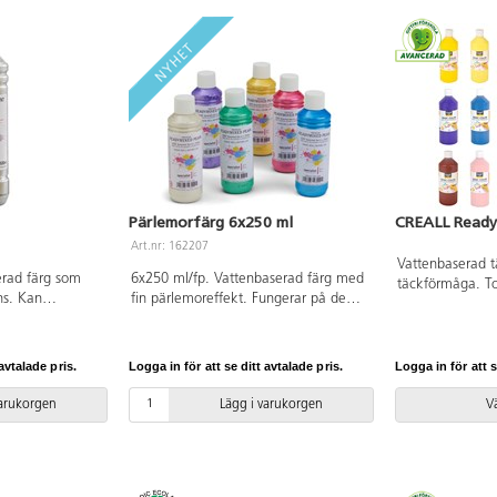
medföljer. PVC-fri. Från 3 år.
Pärlemorfärg 6x250 ml
CREALL Ready
Art.nr: 162207
Vattenbaserad 
erad färg som
6x250 ml/fp. Vattenbaserad färg med
täckförmåga. To
ns. Kan
fin pärlemoreffekt. Fungerar på de
Färgen kan anvä
a porösa
flesta porösa underlag, såsom papper,
underlag. Skydd
r, kartong,
kartong, obehandlat trä och
underlag. PVC-fr
fttorkande lera.
lufttorkande lera. Innehåller gul, rosa,
avtalade pris.
Logga in för att se ditt avtalade pris.
Logga in för att s
ng.
lila, blå, grön och vit.
varukorgen
Lägg i varukorgen
Vä