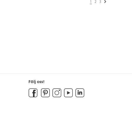
1
2
3
Följ oss!