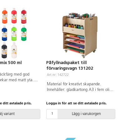
mix 500 ml
Påfyllnadspaket till
förvaringsvagn 131202
täckfärg med god
Art.nr: 142722
rkar med matt yta.
Material för kreativt skapande.
ndas på de flesta
Innehåller: gladkartong A3 i fem olika
a kläder och
färger (20 ark/färg), gladkartong A4 i
i.
fem olika färger (100 ark/färg),
e ditt avtalade pris.
Logga in för att se ditt avtalade pris.
hexagonala färgpennor 144-pack, 48
fiberpennor broad, 25 syntetpenslar
lj variant
Lägg i varukorgen
runda mix, 8 färgkoppar, 10
hobbyfärg 250 ml, 2 vänstersaxar,
saxställ med 12 saxar, 4
mönstersaxar, 12 limstift 21 g, 6