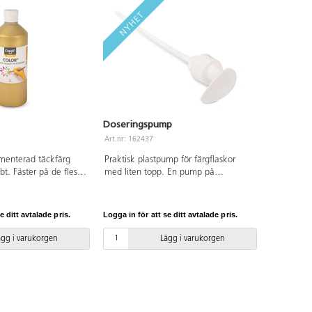
konfettilim, 4 stansformar, 500
träpinnar, 100 trähjärtan,
självhäftande ögon på rulle, 80
piprensare, paljettmix 250 g, 500
velourfigurer, 5 000 rörpärlor, 15
pärlplattor, 6 plastaskar och 2
pennfack.
Doseringspump
Art.nr: 162437
menterad täckfärg
Praktisk plastpump för färgflaskor
t. Fäster på de flesta
med liten topp. En pump på
 halvblank. PVC-fri.
färgflaskan sparar färg och ökar
färgens livslängd. Röret klipps av till
önskad längd beroende på flaskans
e ditt avtalade pris.
Logga in för att se ditt avtalade pris.
storlek. Pumpen kan rengöras med
vatten. Från 3 år
ägg i varukorgen
Lägg i varukorgen