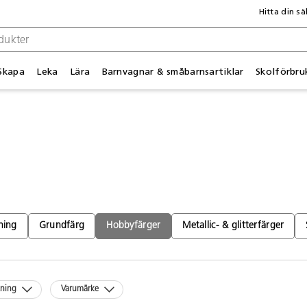
Hitta din sä
Skapa
Leka
Lära
Barnvagnar & småbarnsartiklar
Skolförbru
ning
Grundfärg
Hobbyfärger
Metallic- & glitterfärger
kning
Varumärke