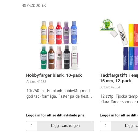
48 PRODUKTER
Hobbyfärger blank, 10-pack
Täckfärgstift Tem
16 mm, 12-pack
Art.nr: 41288
Art.nr: 42654
10x250 ml. En blank hobbyfärg med
god täckförmåga. Fäster på de flesta
12 st/fp. Tjocka tempe
underlag, t.ex. papper, trä och sten.
Klara färger som ger
Färgen kan användas både inne och
täckförmåga utan att
ute. Måla föremålen inomhus och låt
torkar snabbt. Kan a
Logga in för att se ditt avtalade pris.
Logga in för att se ditt 
dem torka i minst 24 h innan
papper och kartong. 
användning ute. Innehåller gul,
lösningsmedel. Innehål
Lägg i varukorgen
Lägg i 
orange, röd, lila, blå, grön, brun,
vit, gul, orange, röd, c
rosa, svart och vit. Tvätta verktyg och
ultramarin, blå, grön 