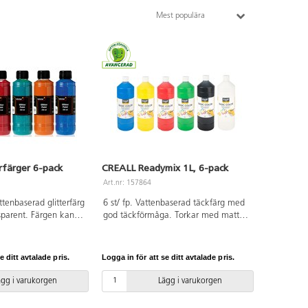
Mest populära
rfärger 6-pack
CREALL Readymix 1L, 6-pack
Art.nr: 157864
tenbaserad glitterfärg
6 st/ fp. Vattenbaserad täckfärg med
sparent. Färgen kan
god täckförmåga. Torkar med matt
flesta underlag som
yta. Färgen kan användas på de
, styropor, glas m.m.
flesta underlag. Färger som ingår är
in. Förpackningen
gul, röd, blå, grön, vit och svart.
e ditt avtalade pris.
Logga in för att se ditt avtalade pris.
gul, röd, grön, orange
Skydda kläder och underlag. PVC-fri.
ttera med vår
ägg i varukorgen
Lägg i varukorgen
162437. PVC-fri.