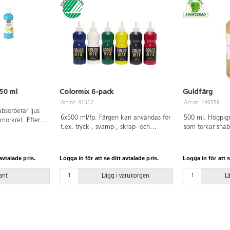
250 ml
Colormix 6-pack
Guldfärg
Art.nr: 41512
Art.nr: 140358
bsorberar ljus
6x500 ml/fp. Färgen kan användas för
500 ml. Högpig
 mörkret. Efter
t.ex. tryck-, svamp-, skrap- och
som torkar snabb
ften. När det
lasyrtekniker. Färgerna motsätter sig
underlag. Torkar
ljus igen blir
omedelbar blandning vilket ger
Från 3 år.
ande. Skakas väl
intensiva och levande färgmönster.
avtalade pris.
Logga in för att se ditt avtalade pris.
Logga in för att s
Den kan användas på alla ljusa
underlag såsom papper, gips, trä,
iant
Lägg i varukorgen
L
plast, glas m.m. Kan även målas på
fönster och sedan lätt torkas av.
Torkar halvblankt och är inte
vattenfast. Vattenbaserad och
transparent färg med hög
pigmenthalt. Förpackningen