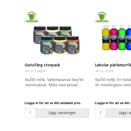
kläder innan färgen torkat.
märkt. PVC-fri. Från 3
Gatufärg storpack
Lekolar pärlemorfä
Art.nr: 124024
Art.nr: 41305
6x200 ml/fp. Vattenbaserad färg för
6x250 ml/fp. En halvb
utomhusbruk. Måla med pensel,
fin metallicglans me
svamp eller färgroller på asfalterad
täckförmåga. Torkar v
yta. Torkar snabbt. Färgen tas bort
på de flesta underlag t
med vatten och borste. Kan tvättas
metall, papper, plast 
Logga in för att se ditt avtalade pris.
Logga in för att se ditt 
bort från de flesta textilier i 30 °C.
Vattenbaserad färg so
Ingår lila, vit, grön, blå, gul och röd.
bort från penslar och
Lägg i varukorgen
Lägg i 
PVC-fri. Från 3 år.
den torkat. På tyg må
strykfixeras efter tork
Komplettera med vår