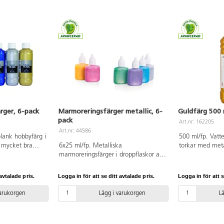
 år.
rger, 6-pack
Marmoreringsfärger metallic, 6-
Guldfärg 500 
pack
Art.nr: 162205
Art.nr: 44586
lank hobbyfärg i
500 ml/fp. Vatt
d mycket bra
6x25 ml/fp. Metalliska
torkar med meta
attenfast. Fäster
marmoreringsfärger i droppflaskor av
användas på de 
.ex. tyg, trä,
plast med skruvkork. Färgerna
underlag, såsom
och gips.
droppas på en vattenyta och formas
obehandlat trä o
avtalade pris.
Logga in för att se ditt avtalade pris.
Logga in för att s
m lätt tvättas
till mönster med sticka eller annat
Skakas före an
 verktyg innan
redskap innan marmorering. Fungerar
varukorgen
Lägg i varukorgen
L
ste färgen
på papper, kartong och liknande ytor.
ning.
För bästa resultat börja med mörkare
 praktiska pump
färger i badet. Enkel handledning