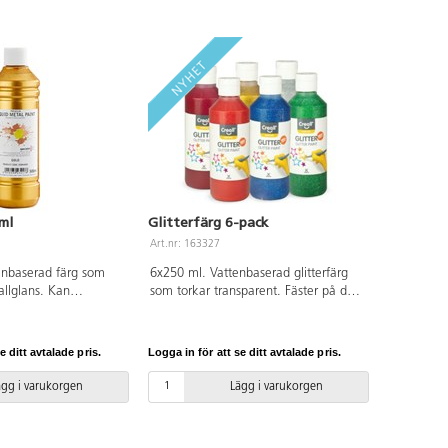
ml
Glitterfärg 6-pack
Art.nr: 163327
enbaserad färg som
6x250 ml. Vattenbaserad glitterfärg
llglans. Kan
som torkar transparent. Fäster på de
flesta porösa
flesta underlag, t.ex. papper, kartong
 papper, kartong,
och styropor. Från 3 år.
ch lufttorkande lera.
e ditt avtalade pris.
Logga in för att se ditt avtalade pris.
vändning.
ägg i varukorgen
Lägg i varukorgen