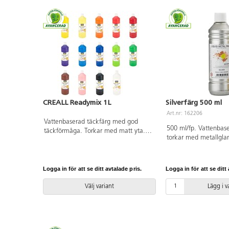
162437. PVC fri.
CREALL Readymix 1L
Silverfärg 500 ml
Art.nr: 162206
Vattenbaserad täckfärg med god
500 ml/fp. Vattenbas
täckförmåga. Torkar med matt yta.
torkar med metallgla
Färgen kan användas på de flesta
användas på de flest
underlag. Skydda kläder och
underlag såsom pappe
underlag. PVC-fri.
obehandlat trä och lu
Logga in för att se ditt avtalade pris.
Logga in för att se ditt 
Skakas före användni
Välj variant
Lägg i 