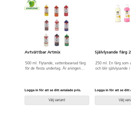
Avtvättbar Artmix
Självlysande färg 
500 ml. Flytande, vattenbaserad färg
250 ml. En färg som a
för de flesta underlag. Är aningen
och blir självlysande i
mer transparent än Readymix och
ett tag minskar lyskra
torkar matt. Kan lätt tvättas bort från
målade exponeras med 
de flesta textilier, men skydda alltid
den åter lika självlys
kläder och underlag vid användande.
före användning.
Logga in för att se ditt avtalade pris.
Logga in för att se ditt 
Glutenfri. Innehåller ej nötoljor. PVC-
fri.
Välj variant
Välj var