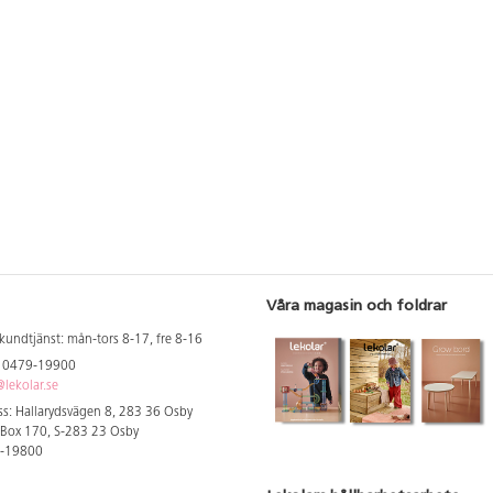
innehåller gul, röd, blå, grön, svart
och vit. Svanen, licensnummer
50570007. PVC-fri.
Våra magasin och foldrar
kundtjänst: mån-tors 8-17, fre 8-16
: 0479-19900
lekolar.se
s: Hallarydsvägen 8, 283 36 Osby
 Box 170, S-283 23 Osby
9-19800