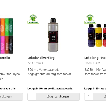
perello
Lekolar silverfärg
Lekolar glitte
Art.nr: 46233
Art.nr: 41219
500 ml. Vattenbaserad,
6x250 ml/fp. Vat
rakritor i hylsa.
högpigmenterad färg som torkar
som torkar tran
 god
snabbt med en härlig metallglans.
användas på de 
 smeta. Ytan
Innan färgen har torkat är den
papper, kartong
nvändas på
vattenlöslig men blir sedan nästan
Torktid ca 60 m
avtalade pris.
Logga in för att se ditt avtalade pris.
Logga in för att s
Utan
vattenfast. Färgen kan användas på
innehåller lila, 
ler svart, brun,
de flesta underlag. Komplettera med
och blå. Komple
varukorgen
Lägg i varukorgen
L
erise, lila,
vår praktiska pump 162437. PVC-fri.
praktiska pump 
och ljusgrön. CE-