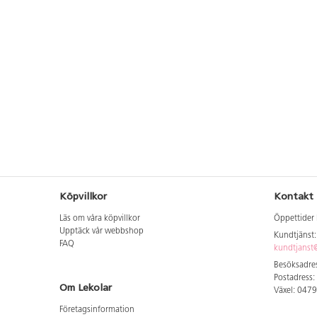
Köpvillkor
Kontakt
Läs om våra köpvillkor
Öppettider 
Upptäck vår webbshop
Kundtjänst
FAQ
kundtjanst@
Besöksadres
Postadress:
Om Lekolar
Växel: 047
Företagsinformation