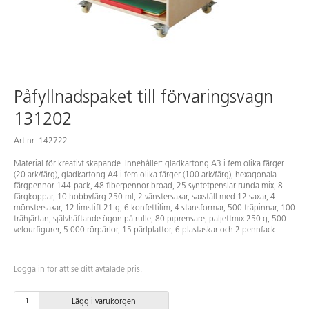
Påfyllnadspaket till förvaringsvagn
131202
Art.nr: 142722
Material för kreativt skapande. Innehåller: gladkartong A3 i fem olika färger
(20 ark/färg), gladkartong A4 i fem olika färger (100 ark/färg), hexagonala
färgpennor 144-pack, 48 fiberpennor broad, 25 syntetpenslar runda mix, 8
färgkoppar, 10 hobbyfärg 250 ml, 2 vänstersaxar, saxställ med 12 saxar, 4
mönstersaxar, 12 limstift 21 g, 6 konfettilim, 4 stansformar, 500 träpinnar, 100
trähjärtan, självhäftande ögon på rulle, 80 piprensare, paljettmix 250 g, 500
velourfigurer, 5 000 rörpärlor, 15 pärlplattor, 6 plastaskar och 2 pennfack.
Logga in för att se ditt avtalade pris.
Lägg i varukorgen