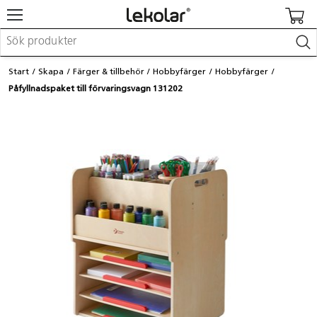
Möbler & inredning
Start
Skapa
Färger & tillbehör
Hobbyfärger
Hobbyfärger
Lekplatsutrustning & utemiljö
Påfyllnadspaket till förvaringsvagn 131202
Skapa
Leka
Lära
Barnvagnar & småbarnsartiklar
Skolförbrukning & kontorsmaterial
Logga in / Registrera dig
Hitta din säljare
Kontakta Lekolar