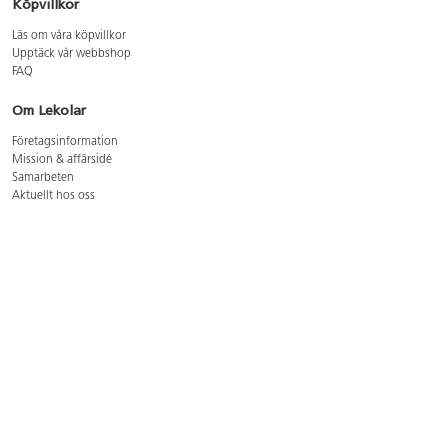
Köpvillkor
Läs om våra köpvillkor
Upptäck vår webbshop
FAQ
Om Lekolar
Företagsinformation
Mission & affärsidé
Samarbeten
Aktuellt hos oss
GDPR
Cookie Policy
Whistleblowing
Lediga jobb
Bruttoprislista lära, skapa, leka 2026-5
Bruttoprislista möbler 2026-3
Bruttoprislista lekplatsutrustning och utemiljö 2026-3
Kontakt
Öppettider kundtjänst: mån-tors 8-17, fre 8-16
Kundtjänst: 0479-19900
kundtjanst@lekolar.se