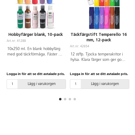
Hobbyfärger blank, 10-pack
Täckfärgstift Temperello 16
mm, 12-pack
Art.nr: 41288
A
Art.nr: 42654
10x250 ml. En blank hobbyfärg
med god täckförmåga. Fäster på
12 st/fp. Tjocka temperakritor i
de flesta underlag, t.ex. papper,
hylsa. Klara färger som ger god
trä och sten. Färgen kan
täckförmåga utan att smeta.
användas både inne och ute.
Ytan torkar snabbt. Kan
Logga in för att se ditt avtalade pris.
Logga in för att se ditt avtalade pris.
L
Måla föremålen inomhus och låt
användas på papper och
dem torka i minst 24 h innan
kartong. Utan lösningsmedel.
Lägg i varukorgen
Lägg i varukorgen
användning ute. Innehåller gul,
Innehåller svart, brun, vit, gul,
orange, röd, lila, blå, grön, brun,
orange, röd, cerise, lila,
rosa, svart och vit. Tvätta verktyg
ultramarin, blå, grön och
och kläder innan färgen torkat.
ljusgrön. CE-märkt. PVC-fri. Från
3 år.