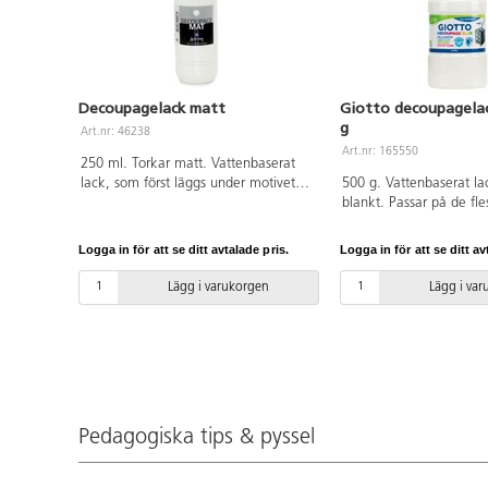
Decoupagelack matt
Giotto decoupagelac
g
Art.nr: 46238
Art.nr: 165550
250 ml. Torkar matt. Vattenbaserat
lack, som först läggs under motivet
500 g. Vattenbaserat la
som lim och sedan ovanpå som lack
blankt. Passar på de fle
och skyddande yta. Som motiv kan
t.ex. papper, trä, kerami
t.ex. servetter och bokmärken
canvas, plast och metall.
Logga in för att se ditt avtalade pris.
Logga in för att se ditt av
användas. Passar på de flesta
decoupage. Flaska av P
underlag, t.ex. papper, trä, askar,
Lägg i varukorgen
Lägg i va
målardukar, styropor.
Pedagogiska tips & pyssel