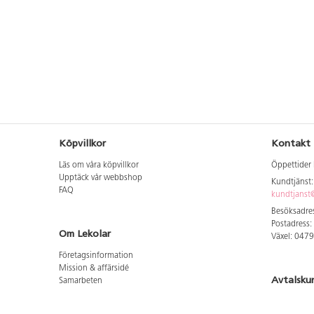
Köpvillkor
Kontakt
Läs om våra köpvillkor
Öppettider 
Upptäck vår webbshop
Kundtjänst
FAQ
kundtjanst@
Besöksadres
Postadress:
Om Lekolar
Växel: 047
Företagsinformation
Mission & affärsidé
Avtalsku
Samarbeten
Aktuellt hos oss
Logga in för
GDPR