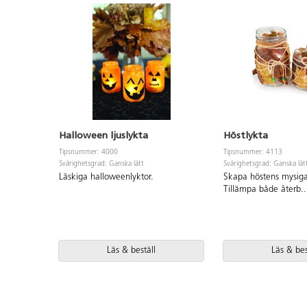
Halloween ljuslykta
Höstlykta
Tipsnummer: 4000
Tipsnummer: 4113
Svårighetsgrad: Ganska lätt
Svårighetsgrad: Ganska lät
Läskiga halloweenlyktor.
Skapa höstens mysiga
Tillämpa både återb
..
Läs & beställ
Läs & bes