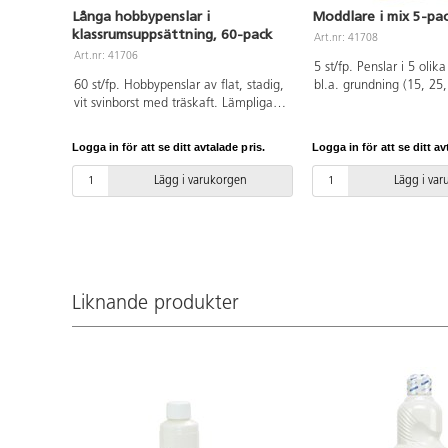
Långa hobbypenslar i
Moddlare i mix 5-pa
klassrumsuppsättning, 60-pack
Art.nr: 41708
Art.nr: 41706
5 st/fp. Penslar i 5 olika
60 st/fp. Hobbypenslar av flat, stadig,
bl.a. grundning (15, 25
vit svinborst med träskaft. Lämpliga
50 mm). Borsten är av r
för målning med tjockare färg t.ex.
stadig svinborst med lit
olja, akryl, batik eller readymix. Ingår:
du får mer svikt när du 
Logga in för att se ditt avtalade pris.
Logga in för att se ditt av
12 st av vardera storlek 2, 6, 8, 10
Penslarna är breda och 
och 20. Skaft ca 23-25 cm. PVC-fri.
grundering av målnings
Lägg i varukorgen
Lägg i va
Ingående råvara FSC.
Liknande produkter