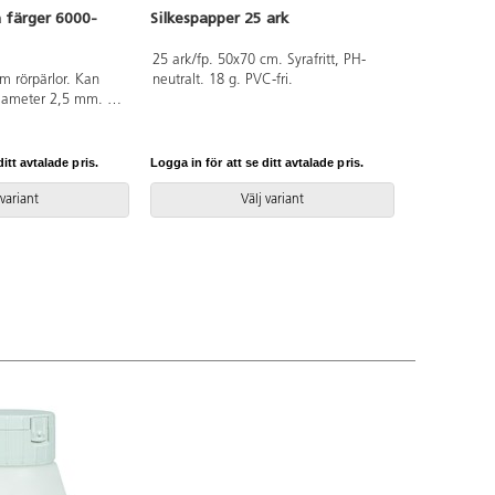
a färger 6000-
Silkespapper 25 ark
25 ark/fp. 50x70 cm. Syrafritt, PH-
m rörpärlor. Kan
neutralt. 18 g. PVC-fri.
diameter 2,5 mm. Av
ringsbox 28266 för
g. Går att använda
VC-fri. Svanenmärkt,
itt avtalade pris.
Logga in för att se ditt avtalade pris.
 0007. Från 3 år.
 variant
Välj variant