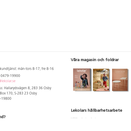
Våra magasin och foldrar
kundtjänst: mån-tors 8-17, fre 8-16
: 0479-19900
lekolar.se
s: Hallarydsvägen 8, 283 36 Osby
 Box 170, S-283 23 Osby
9-19800
Lekolars hållbarhetsarbete
nd?
Hållbarhetsarbete
Hållbarhetsredovisning 2023
 att se dina rabatterade priser
Produktsäkerhet & kvalitet