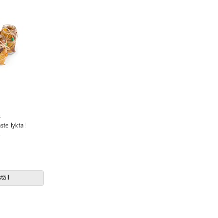
t
ste lykta!
.
täll