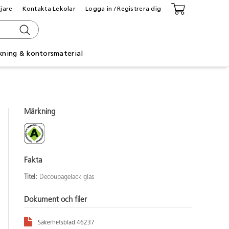
ljare
Kontakta Lekolar
Logga in / Registrera dig
kning & kontorsmaterial
Märkning
Fakta
Titel:
Decoupagelack glas
Dokument och filer
Säkerhetsblad 46237