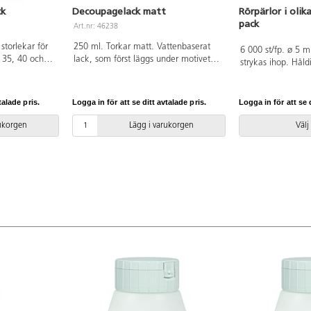
ck
Decoupagelack matt
Rörpärlor i olik
pack
Art.nr: 46238
 storlekar för
250 ml. Torkar matt. Vattenbaserat
6 000 st/fp. ø 5 m
, 35, 40 och
lack, som först läggs under motivet
strykas ihop. Hål
en, vit och
som lim och sedan ovanpå som lack
PE. Köp till förva
e längd så att
och skyddande yta. Som motiv kan
praktiskt förvarin
målar.
t.ex. servetter och bokmärken
till pärlplattor. P
talade pris.
Logga in för att se ditt avtalade pris.
Logga in för att se d
ypperliga för
användas. Passar på de flesta
licensnummer 3095
arbeten.
underlag, t.ex. papper, trä, askar,
rukorgen
Lägg i varukorgen
Välj
målardukar, styropor.