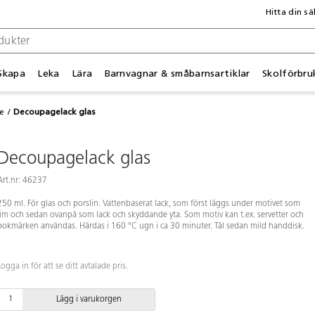
Hitta din sä
Skapa
Leka
Lära
Barnvagnar & småbarnsartiklar
Skolförbru
e
Decoupagelack glas
Decoupagelack glas
Art.nr: 46237
250 ml. För glas och porslin. Vattenbaserat lack, som först läggs under motivet som
lim och sedan ovanpå som lack och skyddande yta. Som motiv kan t.ex. servetter och
bokmärken användas. Härdas i 160 °C ugn i ca 30 minuter. Tål sedan mild handdisk.
Logga in för att se ditt avtalade pris.
Lägg i varukorgen