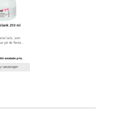
blank 250 ml
erat lack, som
sar på de flesta
pper, trä, keramik,
last och metall.
itt avtalade pris.
 i varukorgen