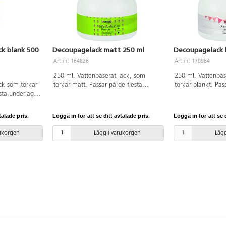
k blank 500
Decoupagelack matt 250 ml
Decoupagelack 
Art.nr: 164826
Art.nr: 170984
250 ml. Vattenbaserat lack, som
250 ml. Vattenbas
ck som torkar
torkar matt. Passar på de flesta
torkar blankt. Pas
sta underlag,
underlag, t.ex. papper, trä, keramik,
underlag, t.ex. pa
k, porslin,
porslin, canvas, plast och metall.
porslin, canvas, p
 Idealiskt för
talade pris.
Logga in för att se ditt avtalade pris.
Logga in för att se d
ET.
rukorgen
Lägg i varukorgen
Lägg