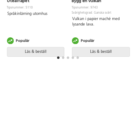
Utealfapet
Bygg en vulkan
Tipsnummer: 5110
Tipsnummer: 9743
Svårighetsgrad: Ganska svårt
Språkinlärning utomhus
Vulkan i papier maché med
lysande lava.
Populär
Populär
Läs & beställ
Läs & beställ