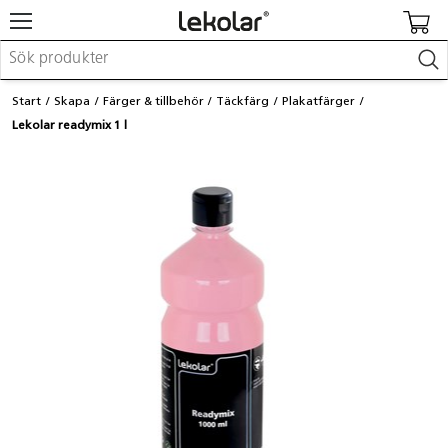
Möbler & inredning
Start
Skapa
Färger & tillbehör
Täckfärg
Plakatfärger
Lekplatsutrustning & utemiljö
Lekolar readymix 1 l
Skapa
Leka
Lära
Barnvagnar & småbarnsartiklar
Skolförbrukning & kontorsmaterial
Logga in / Registrera dig
Hitta din säljare
Kontakta Lekolar