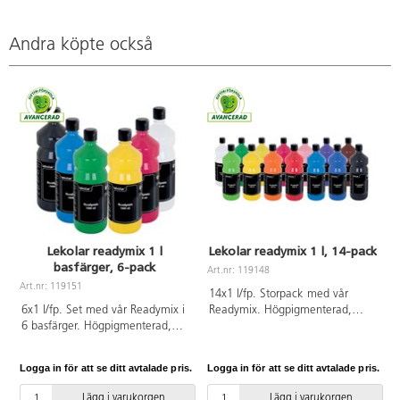
Andra köpte också
Lekolar readymix 1 l
Lekolar readymix 1 l, 14-pack
basfärger, 6-pack
Art.nr: 119148
Art.nr: 119151
14x1 l/fp. Storpack med vår
6x1 l/fp. Set med vår Readymix i
Readymix. Högpigmenterad,
6 basfärger. Högpigmenterad,
vattenbaserad täckfärg. Torkar
vattenbaserad täckfärg. Torkar
snabbt med matt yta och har god
snabbt med matt yta och har god
täckförmåga. Innan färgen torkat
Logga in för att se ditt avtalade pris.
Logga in för att se ditt avtalade pris.
L
täckförmåga. Innan färgen torkat
är den vattenlöslig men blir
är den vattenlöslig men blir
sedan nästan vattenfast. Färgen
Lägg i varukorgen
Lägg i varukorgen