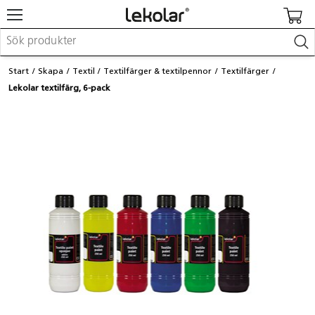
Möbler & inredning
Start
Skapa
Textil
Textilfärger & textilpennor
Textilfärger
Lekplatsutrustning & utemiljö
Lekolar textilfärg, 6-pack
Skapa
Leka
Lära
Barnvagnar & småbarnsartiklar
Skolförbrukning & kontorsmaterial
Logga in / Registrera dig
Hitta din säljare
Kontakta Lekolar