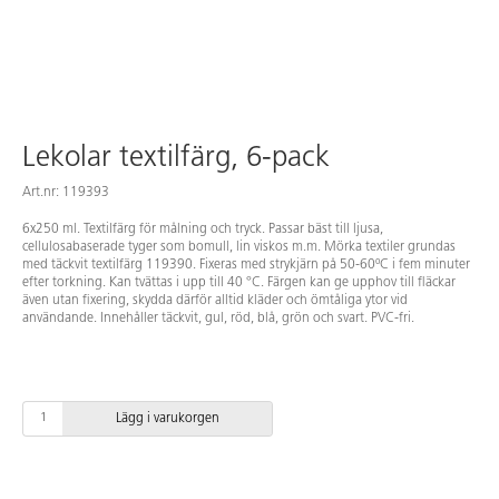
Lekolar textilfärg, 6-pack
Art.nr: 119393
6x250 ml. Textilfärg för målning och tryck. Passar bäst till ljusa,
cellulosabaserade tyger som bomull, lin viskos m.m. Mörka textiler grundas
med täckvit textilfärg 119390. Fixeras med strykjärn på 50-60ºC i fem minuter
efter torkning. Kan tvättas i upp till 40 °C. Färgen kan ge upphov till fläckar
även utan fixering, skydda därför alltid kläder och ömtåliga ytor vid
användande. Innehåller täckvit, gul, röd, blå, grön och svart. PVC-fri.
Lägg i varukorgen