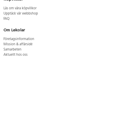
Läs om våra köpvillkor
Upptäck vår webbshop
FAQ
Om Lekolar
Företagsinformation
Mission & affärsidé
Samarbeten
Aktuellt hos oss
GDPR
Cookie Policy
Whistleblowing
Lediga jobb
Bruttoprislista lära, skapa, leka 2026-5
Bruttoprislista möbler 2026-3
Bruttoprislista lekplatsutrustning och utemiljö 2026-3
Kontakt
Öppettider kundtjänst: mån-tors 8-17, fre 8-16
Kundtjänst: 0479-19900
kundtjanst@lekolar.se