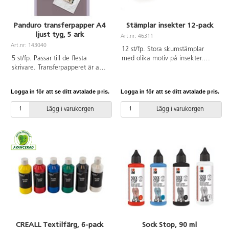
Panduro transferpapper A4
Stämplar insekter 12-pack
ljust tyg, 5 ark
Art.nr: 46311
Art.nr: 143040
12 st/fp. Stora skumstämplar
5 st/fp. Passar till de flesta
med olika motiv på insekter.
skrivare. Transferpapperet är av
Med praktiska plasthandtag för
hög kvalitet och håller länge.
tryck på papper, textil m.m. ø
Trycken kan tvättas ut och in i
7,5 cm. Av polystyren och
Logga in för att se ditt avtalade pris.
Logga in för att se ditt avtalade pris.
maskin på 40 °C, undvik
polyetylenplast.
blekning och torktumling. Tydlig
Lägg i varukorgen
Lägg i varukorgen
bruksanvisning ingår.
CREALL Textilfärg, 6-pack
Sock Stop, 90 ml