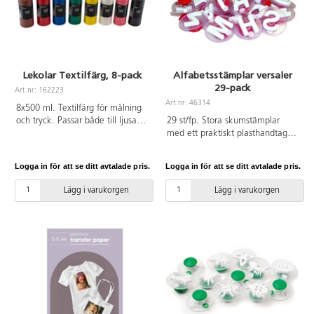
Lekolar Textilfärg, 8-pack
Alfabetsstämplar versaler
29-pack
Art.nr: 162223
Art.nr: 46314
8x500 ml. Textilfärg för målning
och tryck. Passar både till ljusa
29 st/fp. Stora skumstämplar
och mörka , cellulosabaserade
med ett praktiskt plasthandtag
tyger som bomull, lin viscos m.m.
för tryck på papper, textil m.m. ø
Mörka textiler grundas med
7,5 cm, tjockleken på den vita
Logga in för att se ditt avtalade pris.
Logga in för att se ditt avtalade pris.
täckvit textilfärg 119390. Fixeras
EVA-stämpeln är 8 mm och
med strykjärn på 50-60 °C i fem
längden cirka 3,5 cm. Av
Lägg i varukorgen
Lägg i varukorgen
minuter efter torkning. Kan
polystyrol och polyetylenplast.
tvättas i upp till 40 °C. Färgen
Från 3 år.
kan ge upphov till fläckar även
utan fixering, skydda därför alltid
kläder och ömtåliga ytor vid
användande. Innehåller täckvit,
gul, röd, rosa, lila, ljusgrön, grön
och svart. PVC-fri.