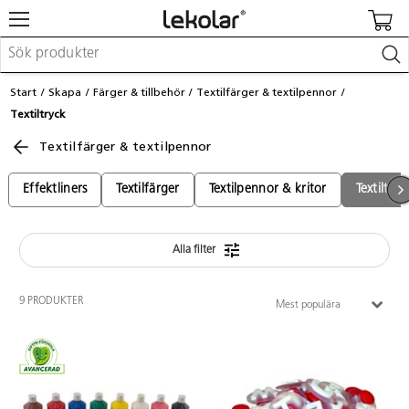
Möbler & inredning
Start
Skapa
Färger & tillbehör
Textilfärger & textilpennor
Lekplatsutrustning & utemiljö
Textiltryck
Skapa
Leka
Textilfärger & textilpennor
Lära
Barnvagnar & småbarnsartiklar
Effektliners
Textilfärger
Textilpennor & kritor
Textiltryc
Skolförbrukning & kontorsmaterial
Alla filter
Logga in / Registrera dig
Hitta din säljare
9 PRODUKTER
Mest populära
Kontakta Lekolar