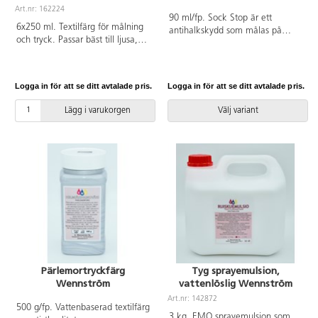
Art.nr: 162224
90 ml/fp. Sock Stop är ett
6x250 ml. Textilfärg för målning
antihalkskydd som målas på
och tryck. Passar bäst till ljusa,
textil. Perfekt att applicera direkt
cellulosabaserade tyger som
på strumpor och tofflor. Skapa ett
bomull, lin viskos m.m. Mörka
eget mönster med en eller flera
textiler grundas med täckvit
färger. Gör så här: Lägg en
Logga in för att se ditt avtalade pris.
Logga in för att se ditt avtalade pris.
textilfärg 119390. Fixeras med
kartongbit i strumpan så att
strykjärn på 50-60 °C i fem
färgen inte går igenom till andra
Lägg i varukorgen
Välj variant
minuter efter torkning. Kan
sidan. Skaka flaskan minst 30
tvättas i upp till 40 °C. Färgen
sekunder innan användning.
kan ge upphov till fläckar även
Applicera och låt torka plant i ca
utan fixering, skydda därför alltid
24 timmar. Kan sedan tvättas
kläder och ömtåliga ytor vid
med insida ut i 40 grader.
användande. Innehåller täckvit,
gul, röd, blå, grön och svart.
PVC-fri.
Pärlemortryckfärg
Tyg sprayemulsion,
Wennström
vattenlöslig Wennström
Art.nr: 142872
500 g/fp. Vattenbaserad textilfärg
3 kg. EMO sprayemulsion som