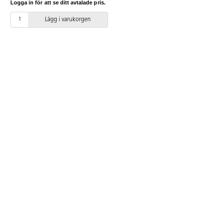
Logga in för att se ditt avtalade pris.
Värmebehandling efter att färgen
har torkat. Pressning med
Lägg i varukorgen
värmepress eller strykjärn: 150 °C
i 30 s - 1 min. I ugn: 150 °C i 5-7
min. Tvätt i 40 °C. Alla tryckta
textilier ska tvättas ut och in.
Tvättmedel utan blekmedel.