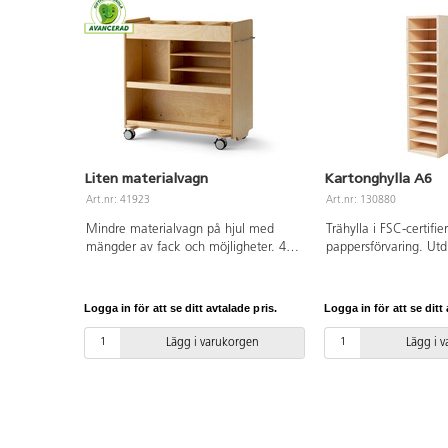
Liten materialvagn
Kartonghylla A6
Art.nr: 41923
Art.nr: 130880
Mindre materialvagn på hjul med
Trähylla i FSC-certifi
mängder av fack och möjligheter. 4
pappersförvaring. Ut
låsbara hjul och handtag på ena
hyllplan. Yttermått:
kortsidan. Ena sidan har två grunda
B15xD14xH54,4 cm.
fack på varandra längs hela bredden,
Logga in för att se ditt avtalade pris.
Logga in för att se ditt 
innermått B77xH22xD8 cm. Andra
sidan har 1 större fack underst,
Lägg i varukorgen
Lägg i 
innermått B77xH30xD19 cm och
tudelade fack över med hyllplats för
plattare material. På ovansidan finns
ett mindre, fast fack och 3 lösa lådor,
yttermått B18xH7xD28 cm. Hela
vagnens yttermått: B80xH80xD40 cm.