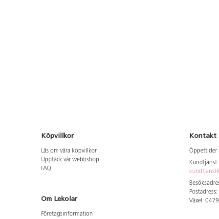
Totalvikt 25 kg. Levereras omonterat.
Monteringsanvisning medföljer. FSC-
certifierad plywood lackad med
vattenbaserat lack. Rengör vagnen
med fuktig trasa och milt diskmedel
vid behov. CE-märkt.
Köpvillkor
Kontakt
Läs om våra köpvillkor
Öppettider 
Upptäck vår webbshop
Kundtjänst
FAQ
kundtjanst@
Besöksadres
Postadress:
Om Lekolar
Växel: 047
Företagsinformation