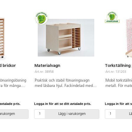
enheten placeras
tipprisk, särskilt då enheten placeras
k att placera
fritt på golvet. Undvik att placera
p på hyllan. Låt
tunga föremål högt upp på hyllan. Låt
lytta hyllan. Det
inte barnen själva förflytta hyllan. Det
sken genom att
går att minska tipprisken genom att
espektive bakåt
rikta hjulen framåt respektive bakåt
ta läge. För
samt låsa hjulen i detta läge. För
höjd över 1
mobila hyllor med en höjd över 1
 att dessa
meter rekommenderas att dessa
r dylikt.
placeras mot vägg eller dylikt.
d brickor
Materialvagn
Torkställning 
Art.nr: 38958
Art.nr: 131203
förvaringslösning
Praktisk och stabil förvaringsvagn
Mobil torkställn
bra för många
med låsbara hjul. Fackindelad med
metall. För mate
 man inte hunnit
plats för A2-, A4- och A6-papper
format. Låsbara 
 måste plocka
m.m. 11 st hyllplan. Vitpigmenterad
42,5x48x121 cm
:
björkplywood. Mått: 93x64x88 cm.
omonterad. Mon
avtalade pris.
Logga in för att se ditt avtalade pris.
Logga in för att s
på bricka
medföljer. Tillv
eras omonterad.
FSC-märkt. PVC-
varukorgen
Lägg i varukorgen
L