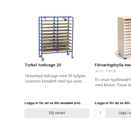
tipprisk, särskilt då 
fritt på golvet. Undvi
tunga föremål högt up
inte barnen själva förf
går att minska tippri
rikta hjulen framåt r
samt låsa hjulen i det
mobila hyllor med en 
meter rekommenderas
placeras mot vägg elle
Torkel torkvagn 20
Förvaringshylla me
Art.nr: 110158
Helsvetsad torkvagn med 20 hyllplan.
En smart hjulförsedd 
Levereras komplett med hjul varav 2
med brickor. Passar 
är låsbara. För bästa stabilitet, vinkla
olika aktiviteter som
hjulen utåt vid låsning. Mått:
färdigställa och ändå
B100xD40xH130 cm. Stål, hyllplan i
undan. Av MDF. Mått
6 mm MDF.
Logga in för att se ditt avtalade pris.
Logga in för att se ditt 
106x35x41 cm, mått 
37,5x31x3 cm. Lever
Välj variant
Lägg i 