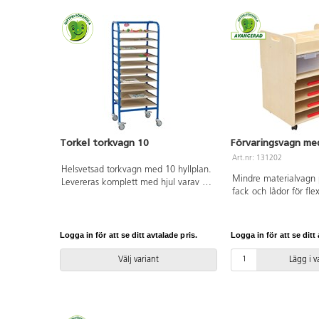
Torkel torkvagn 10
Förvaringsvagn me
Art.nr: 131202
Helsvetsad torkvagn med 10 hyllplan.
Mindre materialvagn 
Levereras komplett med hjul varav 2
fack och lådor för flex
är låsbara. För bästa stabilitet, vinkla
låsbara hjul och hand
hjulen utåt vid låsning. Mått:
kortsidorna. Plastlådo
B50xD40xH130 cm. Stål, hyllplan i
Mått: 58,5x50x77 cm.
6 mm MDF.
Logga in för att se ditt avtalade pris.
Logga in för att se ditt 
omonterad. Monterin
medföljer. Tillverkad 
Välj variant
Lägg i 
FSC-märkt. PVC-fri.