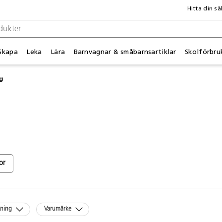
Hitta din sä
Skapa
Leka
Lära
Barnvagnar & småbarnsartiklar
Skolförbru
ng
or
kning
Varumärke