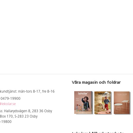
Våra magasin och foldrar
kundtjänst: mån-tors 8-17, fre 8-16
: 0479-19900
lekolar.se
s: Hallarydsvägen 8, 283 36 Osby
 Box 170, S-283 23 Osby
9-19800