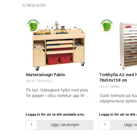
22 PRODUKTER
Materialvagn Pablo
Torkhylla A2 med h
78x50x158 cm
Art.nr: 31475-522
Art.nr: 38956
På hjul. Utdragbara hyllor med plats
för papper i olika storlekar upp till A2.
Stabil torkhylla på hjul
Låsbara luckor. Plats för plastbackar
vitpigmenterat björkk
m.m. Mått: 120x40x72 cm.
Innehåller 13 st. flyttb
Klarlackad björkplywood.
Mobila enheter ger e
Logga in för att se ditt avtalade pris.
Logga in för att se ditt 
flexibilitet och möjlig
rummets möblering. Vi
Lägg i varukorgen
Lägg i 
er uppmärksamma på a
hurtsar på hjul inneb