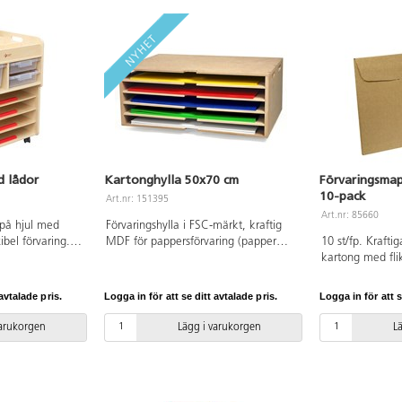
d lådor
Kartonghylla 50x70 cm
Förvaringsmap
10-pack
Art.nr: 151395
Art.nr: 85660
på hjul med
Förvaringshylla i FSC-märkt, kraftig
ibel förvaring. 4
MDF för pappersförvaring (papper
10 st/fp. Kraft
tag på
ingår ej).Mått: B75xD51xH30 cm.
kartong med fli
r medföljer.
Yttermått på hyllorna: 50x72 cm, fyra
 Levereras
hyllor är utdragbara. Levereras
avtalade pris.
Logga in för att se ditt avtalade pris.
Logga in för att s
gsanvisning
omonterad, monteringsanvisning
av lackad björk.
medföljer.
varukorgen
Lägg i varukorgen
L