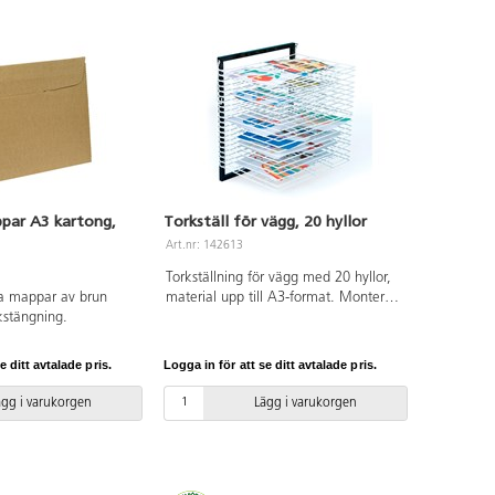
par A3 kartong,
Torkställ för vägg, 20 hyllor
Art.nr: 142613
Torkställning för vägg med 20 hyllor,
iga mappar av brun
material upp till A3-format. Monteras
kstängning.
på vägg. Hyllorna kan fällas upp när
de inte används, för att spara plats.
Mått: 50x41x61 cm. Av stål.
e ditt avtalade pris.
Logga in för att se ditt avtalade pris.
ägg i varukorgen
Lägg i varukorgen