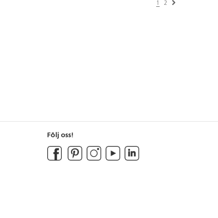
1
2
Följ oss!