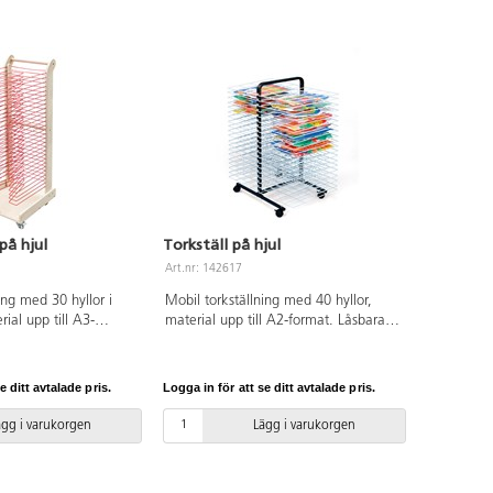
på hjul
Torkställ på hjul
Art.nr: 142617
ing med 30 hyllor i
Mobil torkställning med 40 hyllor,
rial upp till A3-
material upp till A2-format. Låsbara
hjul. Mått:
hjul. Mått: 82x50x108 cm. Av stål.
. Levereras
teringsanvisning
e ditt avtalade pris.
Logga in för att se ditt avtalade pris.
erkad av lackad björk.
fri.
ägg i varukorgen
Lägg i varukorgen