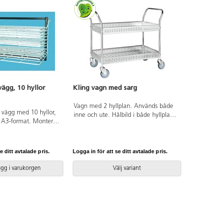
vägg, 10 hyllor
Kling vagn med sarg
Vagn med 2 hyllplan. Används både
r vägg med 10 hyllor,
inne och ute. Hålbild i både hyllplan
ll A3-format. Monteras
och kanter. Sargen är 9 cm hög,
na kan fällas upp när
avstånd mellan hyllplanen är 32 cm.
för att spara plats.
4 länkhjul varav 2 med broms.
cm. Av stål.
Hjuldiameter 125 mm. Tål belastning
e ditt avtalade pris.
Logga in för att se ditt avtalade pris.
250 kg. Pulverlackad eller förzinkad
plåt. Vikt 21,5 kg. Levereras
ägg i varukorgen
Välj variant
omonterad.