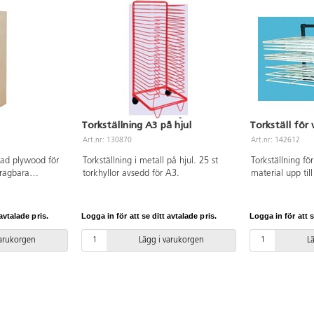
Torkställning A3 på hjul
Torkställ för 
Art.nr: 130870
Art.nr: 142612
erad plywood för
Torkställning i metall på hjul. 25 st
Torkställning fö
dragbara
torkhyllor avsedd för A3.
material upp ti
på vägg. Hyllor
de inte används 
Mått: 50x41x36 
avtalade pris.
Logga in för att se ditt avtalade pris.
Logga in för att s
varukorgen
Lägg i varukorgen
L