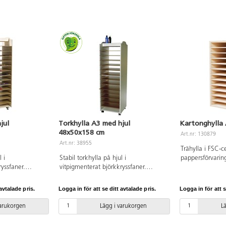
jul
Torkhylla A3 med hjul
Kartonghylla
48x50x158 cm
Art.nr: 130879
Art.nr: 38955
Trähylla i FSC-c
 i
Stabil torkhylla på hjul i
pappersförvarin
ryssfaner.
vitpigmenterat björkkryssfaner.
hyllplan. Ytterm
ara hyllor.
Innehåller 13 st. flyttbara hyllor.
B34xD23,3xH53
n ökad
Mobila enheter ger en ökad
avtalade pris.
Logga in för att se ditt avtalade pris.
Logga in för att s
het att förändra
flexibilitet och möjlighet att förändra
 vill dock göra
rummets möblering. Vi vill dock göra
varukorgen
Lägg i varukorgen
L
tt hyllor och
er uppmärksamma på att hyllor och
är en ökad
hurtsar på hjul innebär en ökad