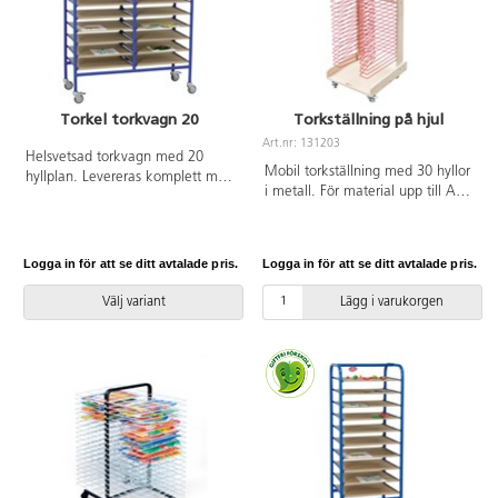
Torkel torkvagn 20
Torkställning på hjul
Art.nr: 131203
Helsvetsad torkvagn med 20
Mobil torkställning med 30 hyllor
hyllplan. Levereras komplett med
i metall. För material upp till A3-
hjul varav 2 är låsbara. För bästa
format. Låsbara hjul. Mått:
stabilitet, vinkla hjulen utåt vid
42,5x48x121 cm. Levereras
låsning. Mått:
omonterad. Monteringsanvisning
B100xD40xH130 cm. Stål,
Logga in för att se ditt avtalade pris.
Logga in för att se ditt avtalade pris.
medföljer. Tillverkad av lackad
hyllplan i 6 mm MDF.
björk. FSC-märkt. PVC-fri.
Välj variant
Lägg i varukorgen