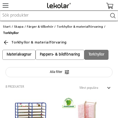
Möbler & inredning
Start
Skapa
Färger & tillbehör
Torkhyllor & materialförvaring
Lekplatsutrustning & utemiljö
Torkhyllor
Skapa
Leka
Torkhyllor & materialförvaring
Lära
Barnvagnar & småbarnsartiklar
Materialvagnar
Pappers- & bildförvaring
Torkhyllor
Skolförbrukning & kontorsmaterial
Alla filter
Logga in / Registrera dig
Hitta din säljare
8 PRODUKTER
Mest populära
Kontakta Lekolar