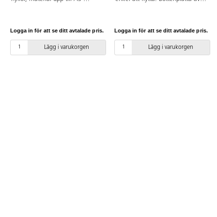
format. Monteras på vägg.
gummi som kan tvättas av med
Hyllorna kan fällas upp när de
vatten och mild tvål. Låsbara
inte används för att spara plats.
hjul. Basmått: 70x52 cm. Höjd
Logga in för att se ditt avtalade pris.
Logga in för att se ditt avtalade pris.
Mått: 50x41x36 cm. Av stål.
80 cm. Maxvikt 50 kg.
Monteringsanvisning medföljer.
Lägg i varukorgen
Lägg i varukorgen
Av oljad bok.