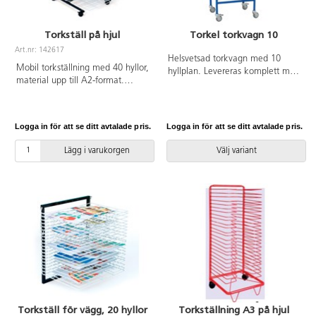
Torkställ på hjul
Torkel torkvagn 10
Art.nr: 142617
Helsvetsad torkvagn med 10
Mobil torkställning med 40 hyllor,
hyllplan. Levereras komplett med
material upp till A2-format.
hjul varav 2 är låsbara. För bästa
Låsbara hjul. Mått:
stabilitet, vinkla hjulen utåt vid
82x50x108 cm. Av stål.
låsning. Mått:
B50xD40xH130 cm. Stål, hyllplan
Logga in för att se ditt avtalade pris.
Logga in för att se ditt avtalade pris.
i 6 mm MDF.
Lägg i varukorgen
Välj variant
Torkställ för vägg, 20 hyllor
Torkställning A3 på hjul