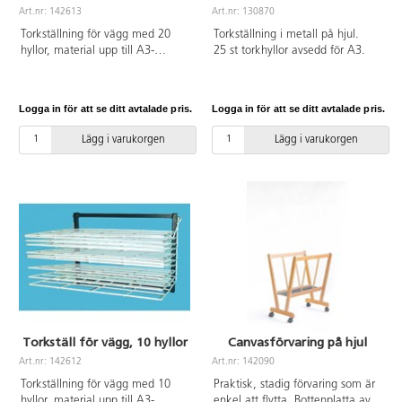
Art.nr: 142613
Art.nr: 130870
Torkställning för vägg med 20
Torkställning i metall på hjul.
hyllor, material upp till A3-
25 st torkhyllor avsedd för A3.
format. Monteras på vägg.
Hyllorna kan fällas upp när de
inte används, för att spara plats.
Logga in för att se ditt avtalade pris.
Logga in för att se ditt avtalade pris.
Mått: 50x41x61 cm. Av stål.
Lägg i varukorgen
Lägg i varukorgen
Torkställ för vägg, 10 hyllor
Canvasförvaring på hjul
Art.nr: 142612
Art.nr: 142090
Torkställning för vägg med 10
Praktisk, stadig förvaring som är
hyllor, material upp till A3-
enkel att flytta. Bottenplatta av