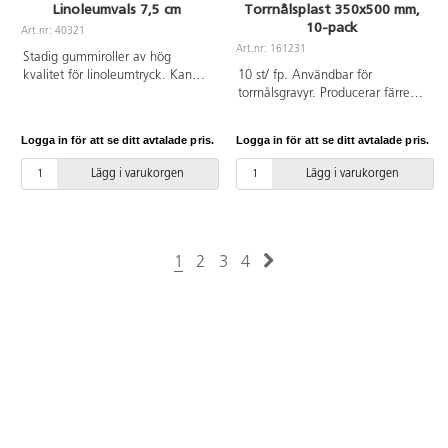
Linoleumvals 7,5 cm
Torrnålsplast 350x500 mm,
10-pack
Art.nr: 40321
Art.nr: 161231
Stadig gummiroller av hög
kvalitet för linoleumtryck. Kan
10 st/ fp. Användbar för
användas till både vatten- och
torrnålsgravyr. Producerar färre
oljebaserade tryckfärger. Bredd
avdrag än koppar. Torrnålsplast
7,5 cm. Tål de flesta
kan inte poleras. Mått
Logga in för att se ditt avtalade pris.
Logga in för att se ditt avtalade pris.
lösningsmedel. Vals av syntetisk
350x500 mm, 0,5 mm tjock.
EPDM-gummi med stabil
Lägg i varukorgen
Lägg i varukorgen
infästning av stål. Handtag i PP-
plast.
1
2
3
4