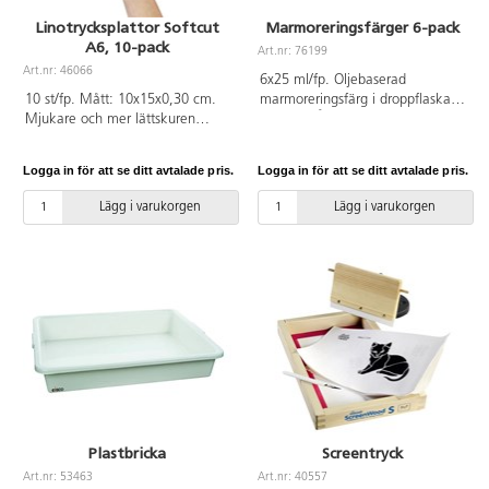
Linotrycksplattor Softcut
Marmoreringsfärger 6-pack
A6, 10-pack
Art.nr: 76199
Art.nr: 46066
6x25 ml/fp. Oljebaserad
10 st/fp. Mått: 10x15x0,30 cm.
marmoreringsfärg i droppflaska
Mjukare och mer lättskuren
av plast. Återförslutningsbar
linotrycksplatta. Plattan har en
skruvkork. Marmorering kräver
superslät yta som gör att man
ingen förberedelse. Färgerna
Logga in för att se ditt avtalade pris.
Logga in för att se ditt avtalade pris.
enkelt kan skära ut sina motiv,
droppas ovanpå en vattenyta och
för att sedan kunna få fram sina
formas till mönster med sticka
Lägg i varukorgen
Lägg i varukorgen
fina konstverk. Av PVC utan
eller annat redskap innan
ftalater.
marmorering. Fungerar på
papper, kartong och liknande
ytor. För bästa resultat börja med
mörkare färger i badet. Enkel
handledning medföljer. PVC-fri.
Från 3 år.
Plastbricka
Screentryck
Art.nr: 53463
Art.nr: 40557