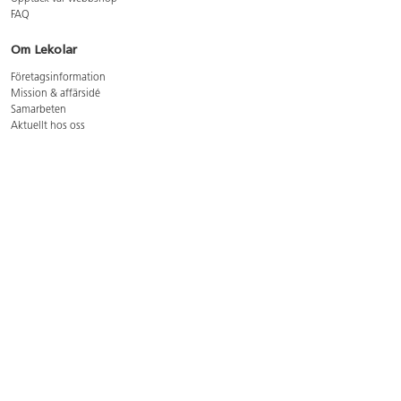
FAQ
Om Lekolar
Företagsinformation
Mission & affärsidé
Samarbeten
Aktuellt hos oss
GDPR
Cookie Policy
Whistleblowing
Lediga jobb
Bruttoprislista lära, skapa, leka 2026-5
Bruttoprislista möbler 2026-3
Bruttoprislista lekplatsutrustning och utemiljö 2026-3
Kontakt
Öppettider kundtjänst: mån-tors 8-17, fre 8-16
Kundtjänst: 0479-19900
kundtjanst@lekolar.se
Besöksadress: Hallarydsvägen 8, 283 36 Osby
Postadress: Box 170, S-283 23 Osby
Växel: 0479-19800