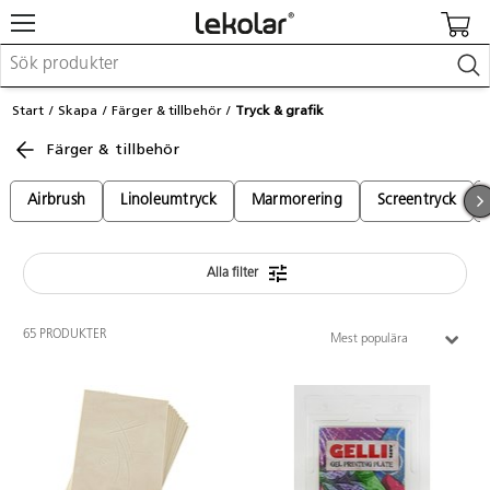
Möbler & inredning
Start
Skapa
Färger & tillbehör
Tryck & grafik
Lekplatsutrustning & utemiljö
Färger & tillbehör
Skapa
Leka
Lära
Airbrush
Linoleumtryck
Marmorering
Screentryck
Barnvagnar & småbarnsartiklar
Skolförbrukning & kontorsmaterial
Alla filter
Logga in / Registrera dig
65 PRODUKTER
Mest populära
Hitta din säljare
Kontakta Lekolar