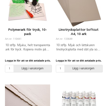
Polymerark för tryck, 10-
Linotrycksplattor Softcut
pack
A4, 10 ark
Art.nr: 110441
Art.nr: 133649
10 st/fp. Mjuka, helt transparenta
10 st/fp. Mjuk och lättskuren
ark för tryck. Kopiera motiv på
linotrycksplatta med slät yta som
ett eller flera ark genom att
gör att man enkelt kan skära ut
placera det under tryckarket och
motiv. Mått: 21x30x0,30 cm. Av
Logga in för att se ditt avtalade pris.
Logga in för att se ditt avtalade pris.
rita av. Lätt att göra skarpa linjer
PVC utan ftalater.
med linoleumverktyg i den mjuka
Lägg i varukorgen
Lägg i varukorgen
ytan. Mått: 20x30 cm.
Konstnärsmaterial.