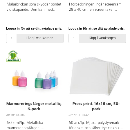
Målarbrickan som skyddar bordet
I förpackningen ingår screenram
vid skapande. Den kan med
28 x 40 cm, en screenrakel
fördel användas till
22 cm av furu och naturgummi,
marmoreringskar, fingerfärg,
schablonkniv och 10
collage, arbete med pärlor och
schablonpapper. Tryckyta 19 x
Logga in för att se ditt avtalade pris.
Logga in för att se ditt avtalade pris.
experiment i kemi. Tål svaga
31 cm. Skär ut motivet i ett
syror, alkohol, flertalet
schablonpapper, placera
Lägg i varukorgen
Lägg i varukorgen
lösningsmedel och
schablonen på tyg eller papper,
hushållskemikalier. Av
placera ramen ovanpå och rakla
polystyrenplast.
färgen. Enkel handledning
medföljer. Du rengör alla verktyg
med vatten.
Marmoreringsfärger metallic,
Press print 16x16 cm, 50-
6-pack
pack
Art.nr: 44586
Art.nr: 110442
6x25 ml/fp. Metalliska
50 ark/fp. Mjuka polystyrenark
marmoreringsfärger i
för enkel och säker tryckteknik.