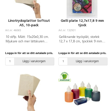
Linotrycksplattor Softcut
Gelli plate 12,7x17,8 9 mm
A5, 10-pack
tjock
Art.nr: 46065
Art.nr: 132931
10 st/fp. Mått: 15x20x0,30 cm.
Gelliknande tryckplåt, storlek
Mjukare och mer lättskuren
12,7 x 17,8 cm, tjocklek 9 mm.
linotrycksplatta. Plattan har en
Med plåt- och akrylfärgerna görs
superslät yta som gör att man
monotyptryck på papper. Färdiga
Logga in för att se ditt avtalade pris.
Logga in för att se ditt avtalade pris.
enkelt kan skära ut sina motiv,
färger och textilfärger är också
för att sedan kunna få fram sina
kompatibla med gelarket. Giftfri.
Lägg i varukorgen
Lägg i varukorgen
fina konstverk. Av PVC utan
Tillverkad av en
ftalater.
mineraloljeblandning.