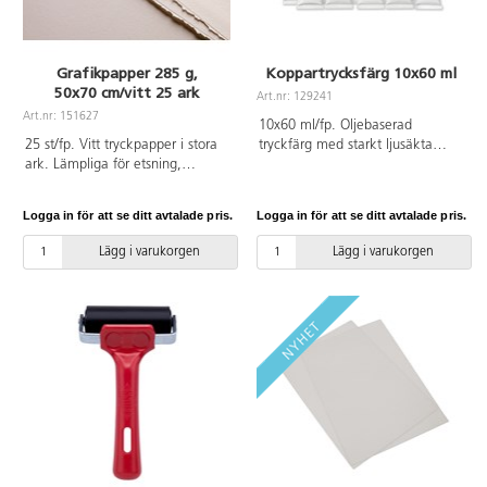
Grafikpapper 285 g,
Koppartrycksfärg 10x60 ml
50x70 cm/vitt 25 ark
Art.nr: 129241
Art.nr: 151627
10x60 ml/fp. Oljebaserad
25 st/fp. Vitt tryckpapper i stora
tryckfärg med starkt ljusäkta
ark. Lämpliga för etsning,
pigment. Färgen är inte
litografi, linoleum, träsnitt,
vattenlöslig. Skydda kläder och
silkscreen m.m. 60 %
underlag. Konstnärsmaterial.
Logga in för att se ditt avtalade pris.
Logga in för att se ditt avtalade pris.
bomullsfiber. Ark 50x70 cm.
Innehåller: snövit, citrongul,
Pappersvikt 285 gsm. Syrafritt.
djupgul, varmröd, geraniumröd,
Lägg i varukorgen
Lägg i varukorgen
gulockra, bränd sienna,
ultramarinblå, preussisk blå och
svart