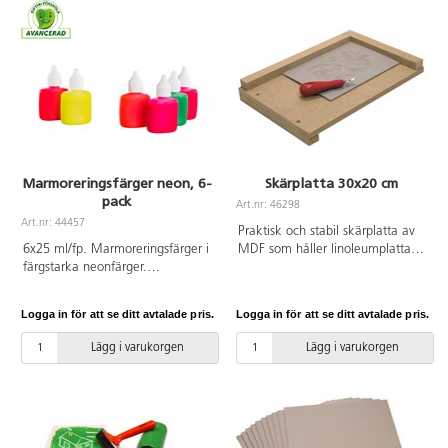
Marmoreringsfärger neon, 6-
Skärplatta 30x20 cm
pack
Art.nr: 46298
Art.nr: 44457
Praktisk och stabil skärplatta av
6x25 ml/fp. Marmoreringsfärger i
MDF som håller linoleumplattan
färgstarka neonfärger.
på plats och samtidigt skyddar
Droppflaskor av plast med
arbetsbänken. Plattan placeras
skruvkork. Färgerna droppas på
enkelt mot en kant och ger ett
Logga in för att se ditt avtalade pris.
Logga in för att se ditt avtalade pris.
en vattenyta och formas till
säkert skärande.
mönster med sticka eller annat
Lägg i varukorgen
Lägg i varukorgen
redskap innan marmorering.
Fungerar på papper, kartong och
liknande ytor. För bästa resultat
börja med mörkare färger i
badet. Enkel handledning
medföljer. PVC-fri. Från 3 år.