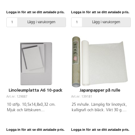
droppflaskor av plast med
Ett bra och lättarbetat material
skruvkork. Färgerna droppas på
för att introducera tekniken för
Logga in för att se ditt avtalade pris.
Logga in för att se ditt avtalade pris.
en vattenyta och formas till
alla åldrar. Rista eller tryck
mönster med sticka eller annat
mönster och strukturer med hjälp
Lägg i varukorgen
Lägg i varukorgen
redskap innan marmorering.
av hårda objekt eller mönstrade
Fungerar på papper, kartong och
kavlar. Det går också att skära
liknande ytor. För bästa resultat
eller klippa ut mönster för tryck.
börja med mörkare färger i
Ett ark mäter 16,5x16, 5 cm,
badet. Enkel handledning
tjocklek 3 mm. Från 3 år.
medföljer. PVC-fri. Från 3 år.
Linoleumplatta A6 10-pack
Japanpapper på rulle
Art.nr: 129887
Art.nr: 139181
10 st/fp. 10,5x14,8x0,32 cm.
25 m/rulle. Lämplig för linotryck,
Mjuk och lättskuren
kalligrafi och bläck. Vikt 30 g.
linoleumplatta.
Bredd: 45 cm.
Logga in för att se ditt avtalade pris.
Logga in för att se ditt avtalade pris.