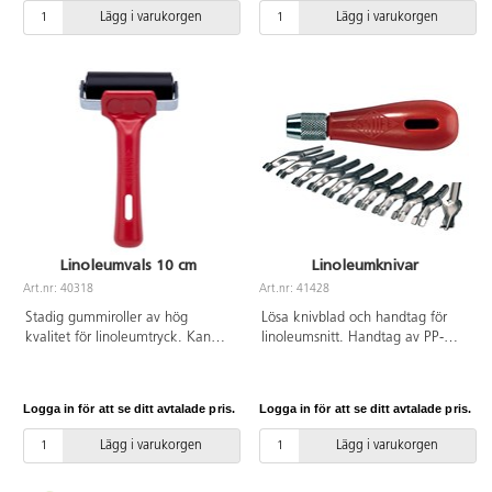
Lägg i varukorgen
Lägg i varukorgen
Linoleumvals 10 cm
Linoleumknivar
Art.nr: 40318
Art.nr: 41428
Stadig gummiroller av hög
Lösa knivblad och handtag för
kvalitet för linoleumtryck. Kan
linoleumsnitt. Handtag av PP-
användas till både vatten- och
plast med metalldelar i
oljebaserade tryckfärger. Bredd
aluminium. Knivblad i stål. 12
10 cm. Tål de flesta
handtag och 12
Logga in för att se ditt avtalade pris.
Logga in för att se ditt avtalade pris.
lösningsmedel. Vals av syntetisk
knivblad/förpackning.
EPDM-gummi med stabil
Lägg i varukorgen
Lägg i varukorgen
infästning av stål. Handtag i PP-
plast.