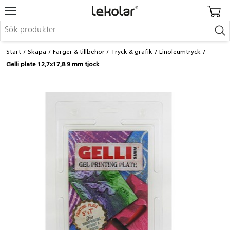
Möbler & inredning
Start
Skapa
Färger & tillbehör
Tryck & grafik
Linoleumtryck
Lekplatsutrustning & utemiljö
Gelli plate 12,7x17,8 9 mm tjock
Skapa
Leka
Lära
Barnvagnar & småbarnsartiklar
Skolförbrukning & kontorsmaterial
Logga in / Registrera dig
Hitta din säljare
Kontakta Lekolar