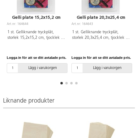
Gelli plate 15,2x15,2 cm
Gelli plate 20,3x25,4 cm
Art.nr: 164644
Art.nr: 164643
A
1 st. Gelliknande tryckplåt,
1 st. Gelliknande tryckplåt,
storlek 15,2x15,2 cm, tjocklek 9
storlek 20,3x25,4 cm, tjocklek 9
mm. Med plåt- och akrylfärgerna
mm. Med plåt- och akrylfärgerna
görs monotyptryck på papper.
görs monotyptryck på papper.
Färdiga färger och textilfärger är
Färdiga färger och textilfärger är
Logga in för att se ditt avtalade pris.
Logga in för att se ditt avtalade pris.
L
också kompatibla med gelarket.
också kompatibla med gelarket.
Giftfri. Tillverkad av en
Giftfri. Tillverkad av en
Lägg i varukorgen
Lägg i varukorgen
mineraloljeblandning.
mineraloljeblandning.
Liknande produkter