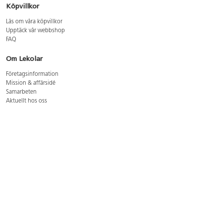
Köpvillkor
Läs om våra köpvillkor
Upptäck vår webbshop
FAQ
Om Lekolar
Företagsinformation
Mission & affärsidé
Samarbeten
Aktuellt hos oss
GDPR
Cookie Policy
Whistleblowing
Lediga jobb
Bruttoprislista lära, skapa, leka 2026-5
Bruttoprislista möbler 2026-3
Bruttoprislista lekplatsutrustning och utemiljö 2026-3
Kontakt
Öppettider kundtjänst: mån-tors 8-17, fre 8-16
Kundtjänst: 0479-19900
kundtjanst@lekolar.se