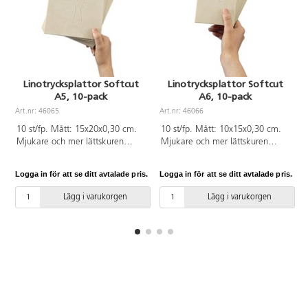
Linotrycksplattor Softcut
Linotrycksplattor Softcut
A5, 10-pack
A6, 10-pack
A
Art.nr: 46065
Art.nr: 46066
10 st/fp. Mått: 15x20x0,30 cm.
10 st/fp. Mått: 10x15x0,30 cm.
Mjukare och mer lättskuren
Mjukare och mer lättskuren
linotrycksplatta. Plattan har en
linotrycksplatta. Plattan har en
superslät yta som gör att man
superslät yta som gör att man
Logga in för att se ditt avtalade pris.
Logga in för att se ditt avtalade pris.
L
enkelt kan skära ut sina motiv,
enkelt kan skära ut sina motiv,
för att sedan kunna få fram sina
för att sedan kunna få fram sina
Lägg i varukorgen
Lägg i varukorgen
fina konstverk. Av PVC utan
fina konstverk. Av PVC utan
ftalater.
ftalater.