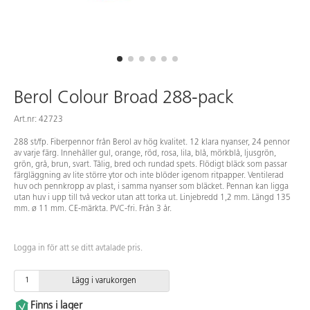
Berol Colour Broad 288-pack
Art.nr: 42723
288 st/fp. Fiberpennor från Berol av hög kvalitet. 12 klara nyanser, 24 pennor
av varje färg. Innehåller gul, orange, röd, rosa, lila, blå, mörkblå, ljusgrön,
grön, grå, brun, svart. Tålig, bred och rundad spets. Flödigt bläck som passar
färgläggning av lite större ytor och inte blöder igenom ritpapper. Ventilerad
huv och pennkropp av plast, i samma nyanser som bläcket. Pennan kan ligga
utan huv i upp till två veckor utan att torka ut. Linjebredd 1,2 mm. Längd 135
mm. ø 11 mm. CE-märkta. PVC-fri. Från 3 år.
Logga in för att se ditt avtalade pris.
Lägg i varukorgen
Finns i lager