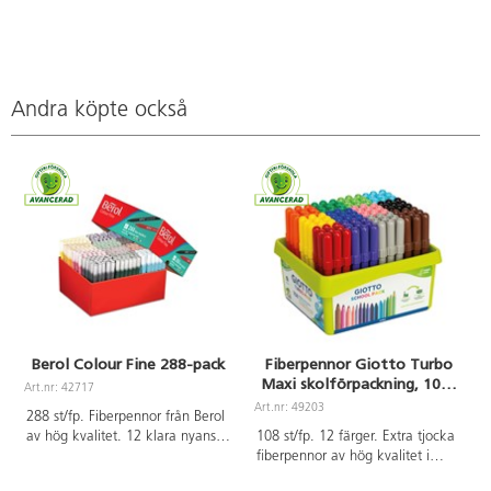
Andra köpte också
Berol Colour Fine 288-pack
Fiberpennor Giotto Turbo
Maxi skolförpackning, 108-
Art.nr: 42717
pack
Art.nr: 49203
A
288 st/fp. Fiberpennor från Berol
av hög kvalitet. 12 klara nyanser,
108 st/fp. 12 färger. Extra tjocka
24 pennor av varje färg.
fiberpennor av hög kvalitet i
Innehåller gul, orange, röd, rosa,
intensiva färger med en extra