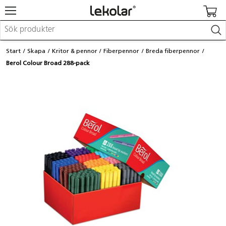
Möbler & inredning
Start
Skapa
Kritor & pennor
Fiberpennor
Breda fiberpennor
Lekplatsutrustning & utemiljö
Berol Colour Broad 288-pack
Skapa
Leka
Lära
Barnvagnar & småbarnsartiklar
Skolförbrukning & kontorsmaterial
Logga in / Registrera dig
Hitta din säljare
Kontakta Lekolar