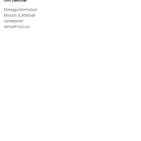
Om Lekolar
Företagsinformation
Mission & affärsidé
Samarbeten
Aktuellt hos oss
GDPR
Cookie Policy
Whistleblowing
Lediga jobb
Bruttoprislista lära, skapa, leka 2026-5
Bruttoprislista möbler 2026-3
Bruttoprislista lekplatsutrustning och utemiljö 2026-3
Kontakt
Öppettider kundtjänst: mån-tors 8-17, fre 8-16
Kundtjänst: 0479-19900
kundtjanst@lekolar.se
Besöksadress: Hallarydsvägen 8, 283 36 Osby
Postadress: Box 170, S-283 23 Osby
Växel: 0479-19800
Avtalskund?