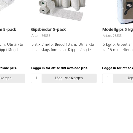
m 5-pack
Gipsbindor 5-pack
Modellgips 5 kg
Art.nr: 76836
Art.nr: 76833
0 cm. Utmärkta
5 st x 3 m/fp. Bredd 10 cm. Utmärkta
5 kg/fp. Gipset är
lipp i längder
till all slags formning. Klipp i längder
ca 15 min. efter a
h formas.
som doppas i vatten och formas.
Torktid ca 1 h. H
or är mjuka
Eftersom blöta gipsbindor är mjuka
3-4 dygn, beroen
ändas som
kan olika material användas som
Bruksanvisning fin
talade pris.
Logga in för att se ditt avtalade pris.
Logga in för att se d
, styropor,
stommar, t.ex. ballonger, styropor,
förpackningen. PV
rkade former
pappfigurer, egentillverkade former
rukorgen
Lägg i varukorgen
Lägg
är arbetet
av kartong eller lera. När arbetet
VC-fri.
torkat kan det målas. PVC-fri.