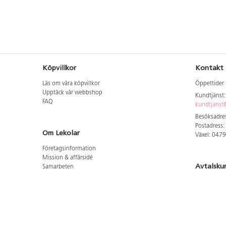
Köpvillkor
Kontakt
Läs om våra köpvillkor
Öppettider 
Upptäck vår webbshop
Kundtjänst
FAQ
kundtjanst@
Besöksadres
Postadress:
Om Lekolar
Växel: 047
Företagsinformation
Mission & affärsidé
Avtalsku
Samarbeten
Aktuellt hos oss
Logga in för
GDPR
Cookie Policy
Whistleblowing
Hitta vår
Lediga jobb
Bruttoprislista lära, skapa, leka 2026-5