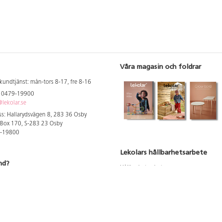
Våra magasin och foldrar
kundtjänst: mån-tors 8-17, fre 8-16
: 0479-19900
lekolar.se
s: Hallarydsvägen 8, 283 36 Osby
 Box 170, S-283 23 Osby
9-19800
Lekolars hållbarhetsarbete
nd?
Hållbarhetsarbete
Hållbarhetsredovisning 2023
 att se dina rabatterade priser
Produktsäkerhet & kvalitet
Giftfri Förskola
a säljare och utbildare