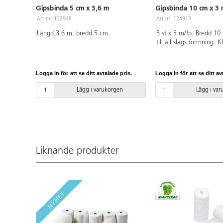
Gipsbinda 5 cm x 3,6 m
Gipsbinda 10 cm x 3 
Art.nr: 132948
Art.nr: 124913
Längd 3,6 m, bredd 5 cm.
5 st x 3 m/fp. Bredd 1
till all slags formning. K
som doppas i vatten oc
Eftersom blöta gipsbind
kan olika material anv
Logga in för att se ditt avtalade pris.
Logga in för att se ditt av
stommar, t.ex. ballonger
pappfigurer, egentillve
Lägg i varukorgen
Lägg i va
av kartong eller lera. N
torkat kan det målas. P
Liknande produkter