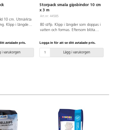
ck
Storpack smala gipsbindor 10 cm
x 3 m
Art.nr: 44585
edd 10 cm. Utmärkta
ing. Klipp i längder
80 st/fp. Klipp i längder som doppas i
en och formas.
vatten och formas. Eftersom blöta
psbindor är mjuka
gipsbindor är mjuka kan olika
l användas som
material användas som stommar,
itt avtalade pris.
Logga in för att se ditt avtalade pris.
longer, styropor,
t.ex. ballonger, styropor, pappfigurer,
illverkade former
eller former av kartong eller lera. När
 i varukorgen
Lägg i varukorgen
era. När arbetet
arbetet torkat kan det målas. Mått: 3
as. PVC-fri.
m x 10 cm.