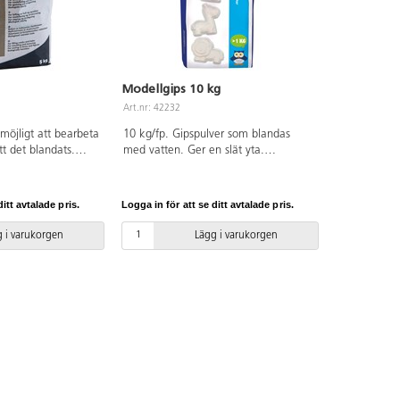
Modellgips 10 kg
Art.nr: 42232
 möjligt att bearbeta
10 kg/fp. Gipspulver som blandas
tt det blandats.
med vatten. Ger en slät yta.
elt genomhärdat ca
Bruksanvisning medföljer.
de på volym.
ns på
itt avtalade pris.
Logga in för att se ditt avtalade pris.
C-fri.
 i varukorgen
Lägg i varukorgen