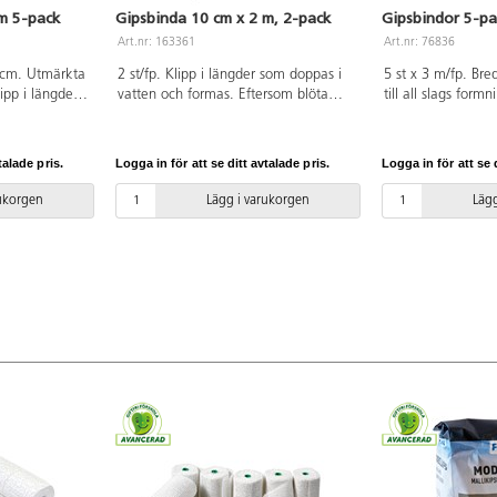
m 5-pack
Gipsbinda 10 cm x 2 m, 2-pack
Gipsbindor 5-pa
Art.nr: 163361
Art.nr: 76836
0 cm. Utmärkta
2 st/fp. Klipp i längder som doppas i
5 st x 3 m/fp. Br
lipp i längder
vatten och formas. Eftersom blöta
till all slags formn
h formas.
gipsbindor är mjuka kan olika
som doppas i vatt
or är mjuka
material användas som stommar,
Eftersom blöta gi
ändas som
t.ex. ballonger, styropor, pappfigurer,
kan olika materia
talade pris.
Logga in för att se ditt avtalade pris.
Logga in för att se d
, styropor,
egentillverkade former av kartong
stommar, t.ex. bal
rkade former
eller lera. När arbetet torkat kan det
pappfigurer, egent
rukorgen
Lägg i varukorgen
Lägg
är arbetet
målas. PVC-fri.
av kartong eller l
VC-fri.
torkat kan det mål