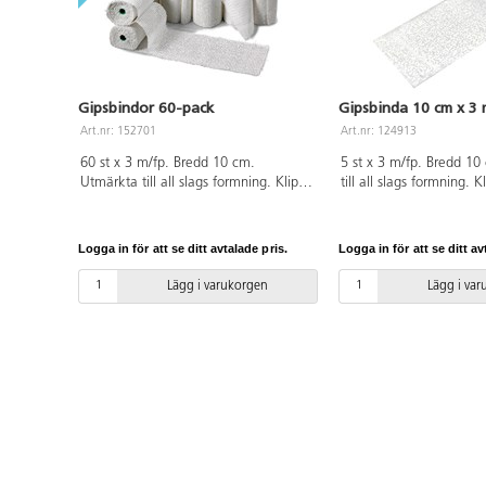
Gipsbindor 60-pack
Gipsbinda 10 cm x 3 
Art.nr: 152701
Art.nr: 124913
60 st x 3 m/fp. Bredd 10 cm.
5 st x 3 m/fp. Bredd 1
Utmärkta till all slags formning. Klipp
till all slags formning. K
i längder som doppas i vatten och
som doppas i vatten oc
formas. Eftersom blöta gipsbindor är
Eftersom blöta gipsbind
mjuka kan olika material användas
kan olika material anv
Logga in för att se ditt avtalade pris.
Logga in för att se ditt av
som stommar, t.ex. ballonger,
stommar, t.ex. ballonger
styropor, pappfigurer, egentillverkade
pappfigurer, egentillve
Lägg i varukorgen
Lägg i va
former av kartong eller lera. När
av kartong eller lera. N
arbetet torkat kan det målas. PVC-fri.
torkat kan det målas. P