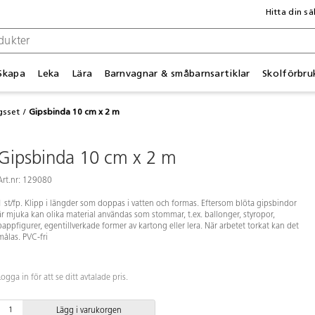
Hitta din sä
Skapa
Leka
Lära
Barnvagnar & småbarnsartiklar
Skolförbru
gsset
Gipsbinda 10 cm x 2 m
Gipsbinda 10 cm x 2 m
Art.nr: 129080
1 st/fp. Klipp i längder som doppas i vatten och formas. Eftersom blöta gipsbindor
är mjuka kan olika material användas som stommar, t.ex. ballonger, styropor,
pappfigurer, egentillverkade former av kartong eller lera. När arbetet torkat kan det
målas. PVC-fri
Logga in för att se ditt avtalade pris.
Lägg i varukorgen