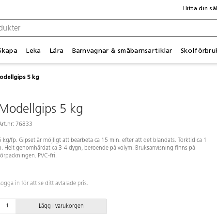
Hitta din sä
Skapa
Leka
Lära
Barnvagnar & småbarnsartiklar
Skolförbru
odellgips 5 kg
Modellgips 5 kg
Art.nr: 76833
5 kg/fp. Gipset är möjligt att bearbeta ca 15 min. efter att det blandats. Torktid ca 1
h. Helt genomhärdat ca 3-4 dygn, beroende på volym. Bruksanvisning finns på
förpackningen. PVC-fri.
Logga in för att se ditt avtalade pris.
Lägg i varukorgen