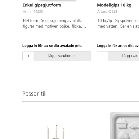
Enkel gipsgjutform
Modellgips 10 kg
Art.nr: 44230
Art.nr: 42232
Hel form för gipsgjutning av platta
10 kg/fp. Gipspulver s
figurer med motiven pojke, flicka,
med vatten. Ger en slät
hus, bilar och trafikljus. Av plast
Bruksanvisning medfölje
(PET). Från 4 år.
Logga in för att se ditt avtalade pris.
Logga in för att se ditt av
Lägg i varukorgen
Lägg i va
Passar till