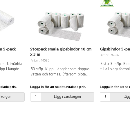
m 5-pack
Storpack smala gipsbindor 10 cm
Gipsbindor 5-pa
x 3 m
Art.nr: 76836
Art.nr: 44585
0 cm. Utmärkta
5 st x 3 m/fp. Br
lipp i längder
80 st/fp. Klipp i längder som doppas i
till all slags formn
h formas.
vatten och formas. Eftersom blöta
som doppas i vatt
or är mjuka
gipsbindor är mjuka kan olika
Eftersom blöta gi
ändas som
material användas som stommar,
kan olika materia
talade pris.
Logga in för att se ditt avtalade pris.
Logga in för att se d
, styropor,
t.ex. ballonger, styropor, pappfigurer,
stommar, t.ex. bal
rkade former
eller former av kartong eller lera. När
pappfigurer, egent
rukorgen
Lägg i varukorgen
Lägg
är arbetet
arbetet torkat kan det målas. Mått: 3
av kartong eller l
VC-fri.
m x 10 cm.
torkat kan det mål