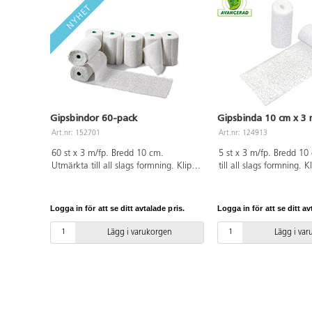
Gipsbindor 60-pack
Gipsbinda 10 cm x 3 
Art.nr: 152701
Art.nr: 124913
60 st x 3 m/fp. Bredd 10 cm.
5 st x 3 m/fp. Bredd 1
Utmärkta till all slags formning. Klipp
till all slags formning. K
i längder som doppas i vatten och
som doppas i vatten oc
formas. Eftersom blöta gipsbindor är
Eftersom blöta gipsbind
mjuka kan olika material användas
kan olika material anv
Logga in för att se ditt avtalade pris.
Logga in för att se ditt av
som stommar, t.ex. ballonger,
stommar, t.ex. ballonger
styropor, pappfigurer, egentillverkade
pappfigurer, egentillve
Lägg i varukorgen
Lägg i va
former av kartong eller lera. När
av kartong eller lera. N
arbetet torkat kan det målas. PVC-fri.
torkat kan det målas. P