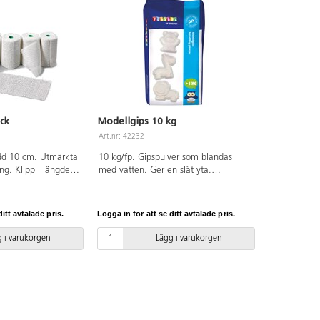
ck
Modellgips 10 kg
Art.nr: 42232
edd 10 cm. Utmärkta
10 kg/fp. Gipspulver som blandas
ing. Klipp i längder
med vatten. Ger en slät yta.
en och formas.
Bruksanvisning medföljer.
psbindor är mjuka
l användas som
itt avtalade pris.
Logga in för att se ditt avtalade pris.
longer, styropor,
illverkade former
 i varukorgen
Lägg i varukorgen
era. När arbetet
as. PVC-fri.