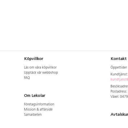
Köpvillkor
Kontakt
Läs om våra köpvillkor
Öppettider 
Upptäck vår webbshop
Kundtjänst
FAQ
kundtjanst@
Besöksadres
Postadress:
Om Lekolar
Växel: 047
Företagsinformation
Mission & affärsidé
Avtalsku
Samarbeten
Aktuellt hos oss
Logga in för
GDPR