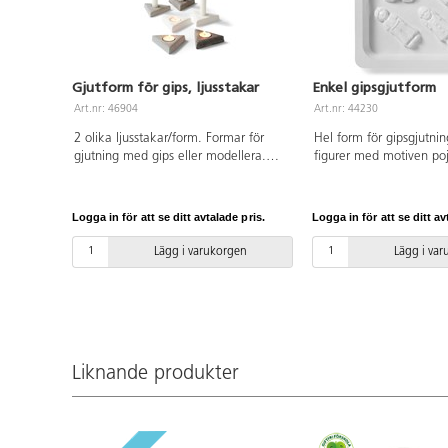
Gjutform för gips, ljusstakar
Enkel gipsgjutform
Art.nr: 46904
Art.nr: 44230
2 olika ljusstakar/form. Formar för
Hel form för gipsgjutnin
gjutning med gips eller modellera.
figurer med motiven poj
Beskrivning medföljer i
hus, bilar och trafikljus.
förpackningen. Mått: 11,5 cm.
(PET). Från 4 år.
Materialåtgång ca 300 g. Av
Logga in för att se ditt avtalade pris.
Logga in för att se ditt av
polyetenplast.
Lägg i varukorgen
Lägg i va
Liknande produkter