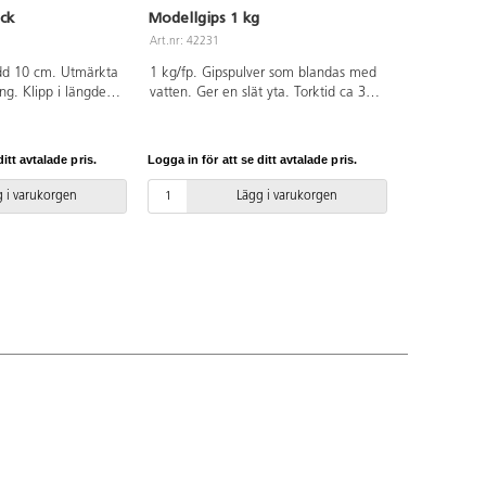
ck
Modellgips 1 kg
Art.nr: 42231
edd 10 cm. Utmärkta
1 kg/fp. Gipspulver som blandas med
ing. Klipp i längder
vatten. Ger en slät yta. Torktid ca 30
en och formas.
min. Helt genomhärdad efter ca 5
psbindor är mjuka
dygn, beroende på volym.
l användas som
Bruksanvisning medföljer.
itt avtalade pris.
Logga in för att se ditt avtalade pris.
longer, styropor,
illverkade former
 i varukorgen
Lägg i varukorgen
era. När arbetet
as. PVC-fri.