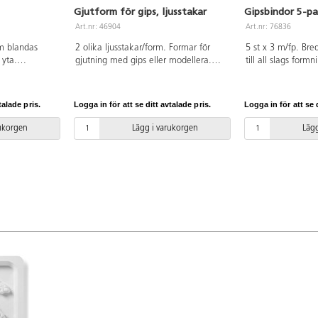
Gjutform för gips, ljusstakar
Gipsbindor 5-pa
Art.nr: 46904
Art.nr: 76836
om blandas
2 olika ljusstakar/form. Formar för
5 st x 3 m/fp. Br
 yta.
gjutning med gips eller modellera.
till all slags formn
r.
Beskrivning medföljer i
som doppas i vatt
förpackningen. Mått: 11,5 cm.
Eftersom blöta gi
Materialåtgång ca 300 g. Av
kan olika materia
talade pris.
Logga in för att se ditt avtalade pris.
Logga in för att se d
polyetenplast.
stommar, t.ex. bal
pappfigurer, egent
rukorgen
Lägg i varukorgen
Lägg
av kartong eller l
torkat kan det mål