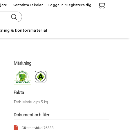
ljare
Kontakta Lekolar
Logga in / Registrera dig
kning & kontorsmaterial
Märkning
Fakta
Titel:
Modellgips 5 kg
Dokument och filer
Säkerhetsblad 76833