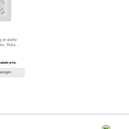
g av platta
ke, flicka,
 Av plast
talade pris.
rukorgen