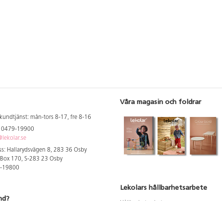
Våra magasin och foldrar
kundtjänst: mån-tors 8-17, fre 8-16
: 0479-19900
lekolar.se
s: Hallarydsvägen 8, 283 36 Osby
 Box 170, S-283 23 Osby
9-19800
Lekolars hållbarhetsarbete
nd?
Hållbarhetsarbete
Hållbarhetsredovisning 2023
 att se dina rabatterade priser
Produktsäkerhet & kvalitet