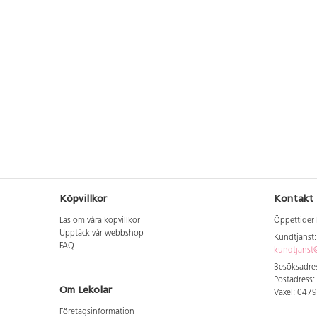
Köpvillkor
Kontakt
Läs om våra köpvillkor
Öppettider 
Upptäck vår webbshop
Kundtjänst
FAQ
kundtjanst@
Besöksadres
Postadress:
Om Lekolar
Växel: 047
Företagsinformation