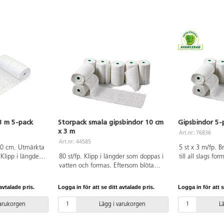
3 m 5-pack
Storpack smala gipsbindor 10 cm
Gipsbindor 5-
x 3 m
Art.nr: 76836
Art.nr: 44585
 10 cm. Utmärkta
5 st x 3 m/fp. 
. Klipp i längder
80 st/fp. Klipp i längder som doppas i
till all slags fo
och formas.
vatten och formas. Eftersom blöta
som doppas i va
ndor är mjuka
gipsbindor är mjuka kan olika
Eftersom blöta 
nvändas som
material användas som stommar,
kan olika mater
avtalade pris.
Logga in för att se ditt avtalade pris.
Logga in för att s
er, styropor,
t.ex. ballonger, styropor, pappfigurer,
stommar, t.ex. b
verkade former
eller former av kartong eller lera. När
pappfigurer, eg
varukorgen
Lägg i varukorgen
L
 När arbetet
arbetet torkat kan det målas. Mått:
av kartong eller
 PVC-fri.
3 m x 10 cm.
torkat kan det m