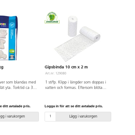
kg
Gipsbinda 10 cm x 2 m
Art.nr: 129080
lver som blandas med
1 st/fp. Klipp i längder som doppas i
lät yta. Torktid ca 30
vatten och formas. Eftersom blöta
härdad efter ca 5
gipsbindor är mjuka kan olika
 på volym.
material användas som stommar,
medföljer.
t.ex. ballonger, styropor, pappfigurer,
e ditt avtalade pris.
Logga in för att se ditt avtalade pris.
egentillverkade former av kartong
eller lera. När arbetet torkat kan det
ägg i varukorgen
Lägg i varukorgen
målas. PVC-fri