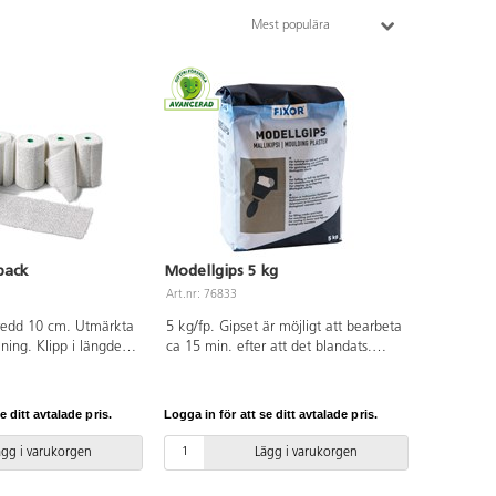
Mest populära
pack
Modellgips 5 kg
Art.nr: 76833
Bredd 10 cm. Utmärkta
5 kg/fp. Gipset är möjligt att bearbeta
rmning. Klipp i längder
ca 15 min. efter att det blandats.
tten och formas.
Torktid ca 1 h. Helt genomhärdat ca
gipsbindor är mjuka
3-4 dygn, beroende på volym.
ial användas som
Bruksanvisning finns på
e ditt avtalade pris.
Logga in för att se ditt avtalade pris.
allonger, styropor,
förpackningen. PVC-fri.
entillverkade former
ägg i varukorgen
Lägg i varukorgen
 lera. När arbetet
ålas. PVC-fri.