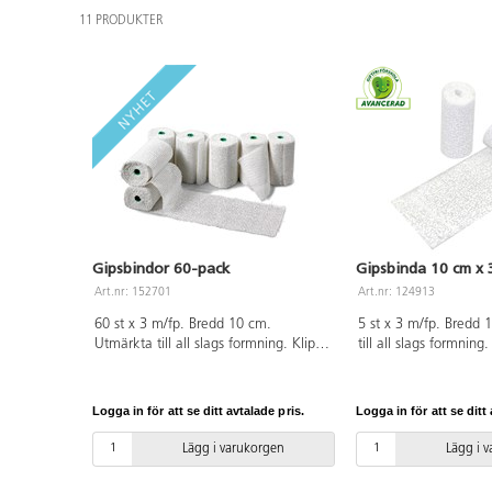
11 PRODUKTER
Gipsbindor 60-pack
Gipsbinda 10 cm x 
Art.nr: 152701
Art.nr: 124913
60 st x 3 m/fp. Bredd 10 cm.
5 st x 3 m/fp. Bredd
Utmärkta till all slags formning. Klipp
till all slags formning
i längder som doppas i vatten och
som doppas i vatten 
formas. Eftersom blöta gipsbindor är
Eftersom blöta gipsbi
mjuka kan olika material användas
kan olika material a
Logga in för att se ditt avtalade pris.
Logga in för att se ditt 
som stommar, t.ex. ballonger,
stommar, t.ex. ballong
styropor, pappfigurer, egentillverkade
pappfigurer, egentill
Lägg i varukorgen
Lägg i 
former av kartong eller lera. När
av kartong eller lera.
arbetet torkat kan det målas. PVC-fri.
torkat kan det målas.