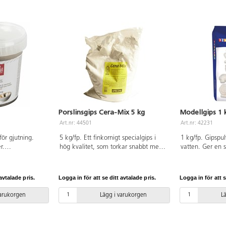
Porslinsgips Cera-Mix 5 kg
Modellgips 1 
Art.nr: 44501
Art.nr: 42231
för gjutning.
5 kg/fp. Ett finkornigt specialgips i
1 kg/fp. Gipspu
r.
hög kvalitet, som torkar snabbt med
vatten. Ger en s
ållande: 100 g
en porslinsliknande yta. Blir vitare och
min. Helt genom
en.
hårdare än vanligt gips.
dygn, beroende
Blandningsförhållande är 0,25 l vatten
Bruksanvisning 
avtalade pris.
Logga in för att se ditt avtalade pris.
Logga in för att s
till 1 kg specialgips.
varukorgen
Lägg i varukorgen
L