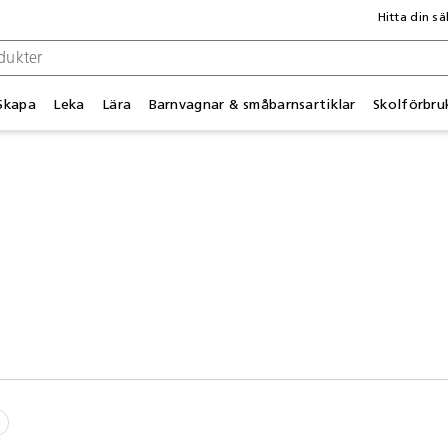
Hitta din sä
Skapa
Leka
Lära
Barnvagnar & småbarnsartiklar
Skolförbru