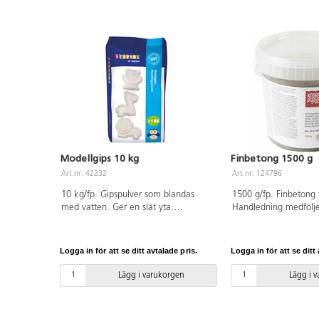
Modellgips 10 kg
Finbetong 1500 g
Art.nr: 42232
Art.nr: 124796
10 kg/fp. Gipspulver som blandas
1500 g/fp. Finbetong 
med vatten. Ger en slät yta.
Handledning medfölje
Bruksanvisning medföljer.
Vattenblandningsförh
betong och 10 g vatt
Logga in för att se ditt avtalade pris.
Logga in för att se ditt 
Lägg i varukorgen
Lägg i 