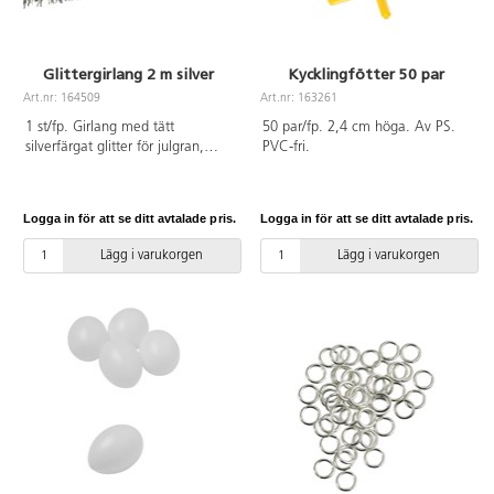
Glittergirlang 2 m silver
Kycklingfötter 50 par
Art.nr: 164509
Art.nr: 163261
1 st/fp. Girlang med tätt
50 par/fp. 2,4 cm höga. Av PS.
silverfärgat glitter för julgran,
PVC-fri.
fönster etc. Mått: L 2 m, ø 7 cm.
Tillverkad av polyester och järn.
Logga in för att se ditt avtalade pris.
Logga in för att se ditt avtalade pris.
Lägg i varukorgen
Lägg i varukorgen