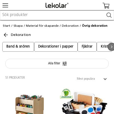
Möbler & inredning
Start
Skapa
Material för skapande
Dekoration
Övrig dekoration
Lekplatsutrustning & utemiljö
Dekoration
Skapa
Leka
Lära
Band & snören
Dekorationer i papper
Fjädrar
Kristall
Barnvagnar & småbarnsartiklar
Skolförbrukning & kontorsmaterial
Alla filter
Logga in / Registrera dig
51 PRODUKTER
Mest populära
Hitta din säljare
Kontakta Lekolar