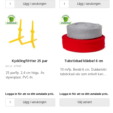
Lägg i varukorgen
Lägg i varukorgen
Kycklingfötter 25 par
Tubstickad klädsel 6 cm
Art.nr: 47945
10 m/fp. Bredd 6 cm. Dubbelvikt
25 par/fp. 2,4 cm höga. Av
tubstickad väv som enkelt kan
styrenplast. PVC-fri.
klippas till önskad längd. Ett
lättarbetat material att t.ex. klä
in stommar eller tillverka luvor
med. PVC-fri.
Logga in för att se ditt avtalade pris.
Logga in för att se ditt avtalade pris.
Lägg i varukorgen
Välj variant