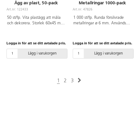
Ägg av plast, 50-pack
Metallringar 1000-pack
Art.nr: 122433
Art.nr: 47826
50 st/fp. Vita plastägg att måla
1 000 st/fp. Runda försilvrade
och dekorera. Storlek 60x45 mm.
metallringar ø 6 mm. Används
Ej öppningsbara. Av PE.
tillsammans med lås, hängen
m.m. Nickeltestade.
Logga in för att se ditt avtalade pris.
Logga in för att se ditt avtalade pris.
Lägg i varukorgen
Lägg i varukorgen
1
2
3