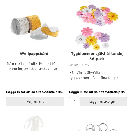
Wellpappsbård
Tygblommor självhäftande,
36-pack
62 mmx15 m/rulle. Perfekt för
Art.nr: 130297
inramning av både små och stora
36 st/fp. Självhäftande
tavlor, teckningar m.m. Passar
tygblommor i flera fina färger
även bra till att göra kronor. Slät
med en skimrande kristallsten i
baksida.
mitten. Mått ø 20-35 mm. Av
Logga in för att se ditt avtalade pris.
Logga in för att se ditt avtalade pris.
polyester.
Välj variant
Lägg i varukorgen