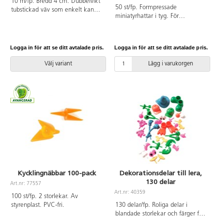
10 m/fp. Bredd 4 cm. Dubbelvikt
50 st/fp. Formpressade
tubstickad väv som enkelt kan
miniatyrhattar i tyg. För
klippas till önskad längd. Ett
dekoration och hobbyarbeten.
lättarbetat material att t.ex. klä
Blandade mönster och färger.
in stommar eller tillverka luvor
Innehåller hattar med brätten,
med. PVC-fri.
Logga in för att se ditt avtalade pris.
Logga in för att se ditt avtalade pris.
kepsar och solhattar. PVC-fri.
Välj variant
Lägg i varukorgen
Kycklingnäbbar 100-pack
Dekorationsdelar till lera,
130 delar
Art.nr: 77557
Art.nr: 40359
100 st/fp. 2 storlekar. Av
styrenplast. PVC-fri.
130 delar/fp. Roliga delar i
blandade storlekar och färger för