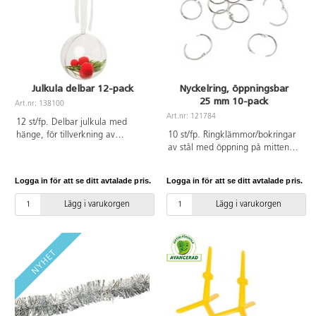
Julkula delbar 12-pack
Nyckelring, öppningsbar
25 mm 10-pack
Art.nr: 138100
Art.nr: 121784
12 st/fp. Delbar julkula med
hänge, för tillverkning av
10 st/fp. Ringklämmor/bokringar
personliga julkulor. Dekorera
av stål med öppning på mitten
insidan med färg, glitter eller
för tillverkning av egna album
paljetter. Eller fyll den med något
eller böcker. ø 25 mm. Perfekta
Logga in för att se ditt avtalade pris.
Logga in för att se ditt avtalade pris.
annat fint. Mått: ø 6 cm. Av
att använda till teckenkort artnr
polystyren.
118794.
Lägg i varukorgen
Lägg i varukorgen