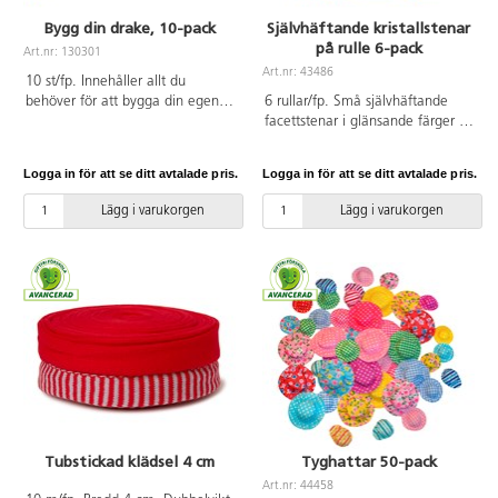
500 st, rörpärlor 5 000 st,
förvaringskorg. PVC-fri.
Bygg din drake, 10-pack
Självhäftande kristallstenar
pärlplattor 15 st, plastaskar 6 st
på rulle 6-pack
och pennfack 2 st.
Art.nr: 130301
Art.nr: 43486
10 st/fp. Innehåller allt du
behöver för att bygga din egen
6 rullar/fp. Små självhäftande
drake. Innan du bygger ihop
facettstenar i glänsande färger på
draken målar du den. Låt
rad. Stenarnas ø 3 mm.
fantasin flöda och se sedan din
Innehåller en rulle gul, röd, grön,
Logga in för att se ditt avtalade pris.
Logga in för att se ditt avtalade pris.
egendesignade drake stiga mot
turkos och 2 rullar rosa. Varje
skyn. Mått på draken 74x58 cm.
rulle mäter 1 m. Från 3 år.
Lägg i varukorgen
Lägg i varukorgen
Innehåller drakkroppar,
axelstänger, handtag + lina
(30 m), draksvans i regnbågens
färger samt instruktioner. PVC-fri.
Tubstickad klädsel 4 cm
Tyghattar 50-pack
Art.nr: 44458