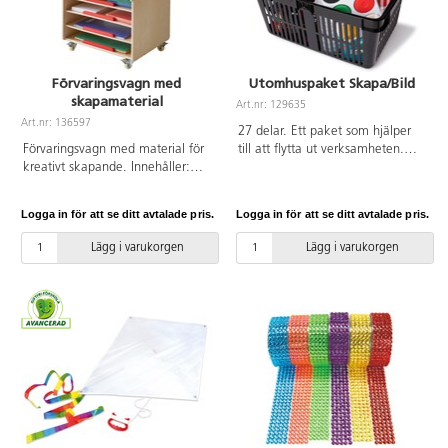
Förvaringsvagn med
Utomhuspaket Skapa/Bild
skapamaterial
Art.nr: 129635
Art.nr: 136597
27 delar. Ett paket som hjälper
Förvaringsvagn med material för
till att flytta ut verksamheten.
kreativt skapande. Innehåller:
Framtaget tillsammans med en
gladkartong A3 i fem olika färger
pedagog. Innehåller: 40293
(20 ark/färg), gladkartong A4 i
Ritskiva 10 st, 23304 Pappers
Logga in för att se ditt avtalade pris.
Logga in för att se ditt avtalade pris.
fem olika färger (100 ark/färg),
Klämmor 12 st, 47157
hexagonala färgpennor 144-
Växtpapper 250 ark, 110231
Lägg i varukorgen
Lägg i varukorgen
pack, fiberpennor broad 48 st,
oljepastellkritor 24 st, 42491
syntetpenslar runda mix 25 st,
Ritkol 24 st, 122379 Sprayflaska,
färgkoppar 8 st, hobbyfärg
41205 Färgblock 57 mm i palett
250 ml 10 st, vänstersax 2 st,
2 st, 46863 Färgkoppar 16 st,
saxställ med 12 saxar,
46124 Syntetpenslar 25 st,
mönstersaxar 4 st, limstift 21 g
122021 Trekantiga färgpennor
12 st, konfettilim 6 st,
12 st, 137548 Vaxkritor 24 st,
stansformar 4 st, träpinnar 500 st,
124860 Färgat ritpapper 5 färger
trähjärtan 100 st, självhäftande
x 20 ark, 78258 Förvaringskorg.
ögon på rulle, piprensare 80 st,
Förflytta korgen enkelt med hjälp
paljettmix 250 g, velourfigurer
av artnr 124580, Vagn till