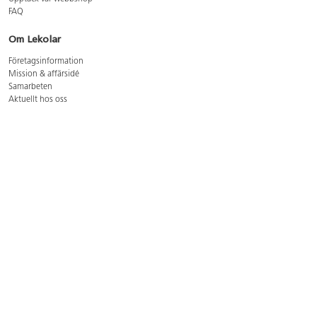
FAQ
Om Lekolar
Företagsinformation
Mission & affärsidé
Samarbeten
Aktuellt hos oss
GDPR
Cookie Policy
Whistleblowing
Lediga jobb
Bruttoprislista lära, skapa, leka 2026-5
Bruttoprislista möbler 2026-3
Bruttoprislista lekplatsutrustning och utemiljö 2026-3
Kontakt
Öppettider kundtjänst: mån-tors 8-17, fre 8-16
Kundtjänst: 0479-19900
kundtjanst@lekolar.se
Besöksadress: Hallarydsvägen 8, 283 36 Osby
Postadress: Box 170, S-283 23 Osby
Växel: 0479-19800