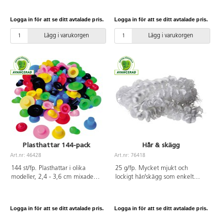
att snabbt skapa egna figurer.
Alla delar har piggar eller är lätta
Logga in för att se ditt avtalade pris.
Logga in för att se ditt avtalade pris.
att fästa i mjuk lera, styropor
eller enkla papprullar. Innehåller
Lägg i varukorgen
Lägg i varukorgen
händer, fötter, näsor, ögon, hattar
m.m. CE-märkt. Från 3 år. Av
polypropen.
Plasthattar 144-pack
Hår & skägg
Art.nr: 46428
Art.nr: 76418
144 st/fp. Plasthattar i olika
25 g/fp. Mycket mjukt och
modeller, 2,4 - 3,6 cm mixade
lockigt hår/skägg som enkelt
färger. Av styrenplast.
klipps i önskad längd. Ca 1,5 m.
Av polypropen. PVC-fri.
Logga in för att se ditt avtalade pris.
Logga in för att se ditt avtalade pris.