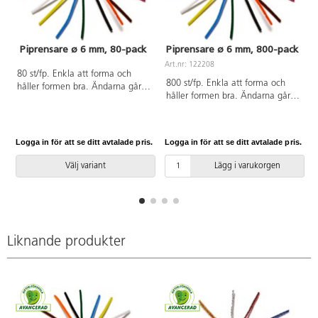
Piprensare ø 6 mm, 80-pack
Piprensare ø 6 mm, 800-pack
Art.nr: 122208
80 st/fp. Enkla att forma och
A
800 st/fp. Enkla att forma och
håller formen bra. Ändarna går
håller formen bra. Ändarna går
lätt att vira samman. ø 6 mm.
lätt att vira samman. ø 6 mm.
Längd 30 cm. PVC-fri.
Längd 30 cm. Ingår gul, orange,
röd, cerise, ljusblå, blå, grön,
Logga in för att se ditt avtalade pris.
Logga in för att se ditt avtalade pris.
L
brun, svart och vit. 80 st/färg.
PVC-fri.
Välj variant
Lägg i varukorgen
Liknande produkter