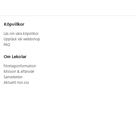
Köpvillkor
Läs om våra köpvillkor
Upptäck vår webbshop
FAQ
Om Lekolar
Företagsinformation
Mission & affärsidé
Samarbeten
Aktuellt hos oss
GDPR
Cookie Policy
Whistleblowing
Lediga jobb
Bruttoprislista lära, skapa, leka 2026-5
Bruttoprislista möbler 2026-3
Bruttoprislista lekplatsutrustning och utemiljö 2026-3
Kontakt