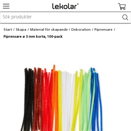
Möbler & inredning
Start
Skapa
Material för skapande
Dekoration
Piprensare
Lekplatsutrustning & utemiljö
Piprensare ø 3 mm korta, 100-pack
Skapa
Leka
Lära
Barnvagnar & småbarnsartiklar
Skolförbrukning & kontorsmaterial
Logga in / Registrera dig
Hitta din säljare
Kontakta Lekolar