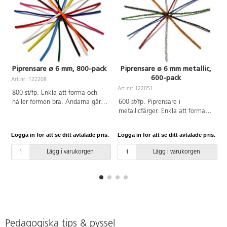
Piprensare ø 6 mm, 800-pack
Piprensare ø 6 mm metallic,
600-pack
Art.nr: 122208
A
Art.nr: 122051
800 st/fp. Enkla att forma och
håller formen bra. Ändarna går
600 st/fp. Piprensare i
lätt att vira samman. ø 6 mm.
metallicfärger. Enkla att forma
Längd 30 cm. Ingår gul, orange,
och håller formen bra. Ändarna
röd, cerise, ljusblå, blå, grön,
går lätt att vira samman. ø 6
Logga in för att se ditt avtalade pris.
Logga in för att se ditt avtalade pris.
L
brun, svart och vit. 80 st/färg.
mm. Längd 30 cm. Ingår röd,
PVC-fri.
blå, grön, guld, silver och svart.
Lägg i varukorgen
Lägg i varukorgen
100 st/färg. PVC-fri.
Pedagogiska tips & pyssel