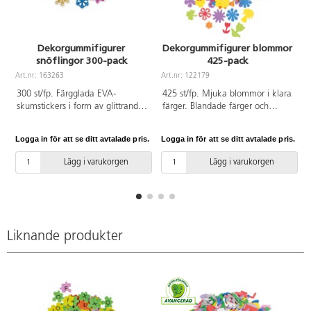
Dekorgummifigurer
Dekorgummifigurer blommor
snöflingor 300-pack
425-pack
Art.nr: 163263
Art.nr: 122179
A
300 st/fp. Färgglada EVA-
425 st/fp. Mjuka blommor i klara
skumstickers i form av glittrande
färger. Blandade färger och
snöflingor i 6 olika färger. Mått:
storlekar. Mått 15-40 mm. Fina
ca 3,2 och 5 cm.
som dekoration. Av EVA. PVC-fri.
Logga in för att se ditt avtalade pris.
Logga in för att se ditt avtalade pris.
L
Lägg i varukorgen
Lägg i varukorgen
Liknande produkter