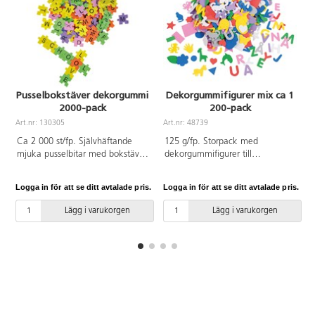
Pusselbokstäver dekorgummi
Dekorgummifigurer mix ca 1
2000-pack
200-pack
Art.nr: 130305
Art.nr: 48739
A
Ca 2 000 st/fp. Självhäftande
125 g/fp. Storpack med
mjuka pusselbitar med bokstäver
dekorgummifigurer till
i olika glada färger. Ett roligt sätt
dekorationer på kort, askar
att lära sig läsa och skriva. Även
kylskåpsmagneter etc. Ett
Logga in för att se ditt avtalade pris.
Logga in för att se ditt avtalade pris.
L
bra om man vill göra
material som är enkelt att arbeta
namnskyltar. A-Z. Mått: 2x2 cm.
med och som ger fina resultat.
Lägg i varukorgen
Lägg i varukorgen
Av EVA.
Ca 1 200 st i förpackningen.
PVC-fri.