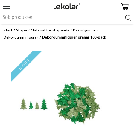
Möbler & inredning
Start
Skapa
Material för skapande
Dekorgummi
Lekplatsutrustning & utemiljö
Dekorgummifigurer
Dekorgummifigurer granar 100-pack
Skapa
Leka
Lära
Barnvagnar & småbarnsartiklar
Skolförbrukning & kontorsmaterial
Logga in / Registrera dig
Hitta din säljare
Kontakta Lekolar