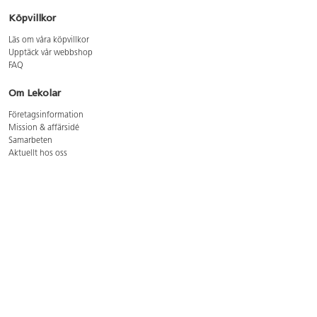
Köpvillkor
Läs om våra köpvillkor
Upptäck vår webbshop
FAQ
Om Lekolar
Företagsinformation
Mission & affärsidé
Samarbeten
Aktuellt hos oss
GDPR
Cookie Policy
Whistleblowing
Lediga jobb
Bruttoprislista lära, skapa, leka 2026-5
Bruttoprislista möbler 2026-3
Bruttoprislista lekplatsutrustning och utemiljö 2026-3
Kontakt
Öppettider kundtjänst: mån-tors 8-17, fre 8-16
Kundtjänst: 0479-19900