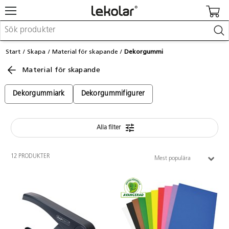
Möbler & inredning
Start
Skapa
Material för skapande
Dekorgummi
Lekplatsutrustning & utemiljö
Material för skapande
Skapa
Leka
Lära
Dekorgummiark
Dekorgummifigurer
Barnvagnar & småbarnsartiklar
Skolförbrukning & kontorsmaterial
Alla filter
Logga in / Registrera dig
12 PRODUKTER
Mest populära
Hitta din säljare
Kontakta Lekolar