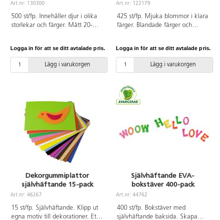
Art.nr: 130300
Art.nr: 122179
500 st/fp. Innehåller djur i olika
425 st/fp. Mjuka blommor i klara
storlekar och färger. Mått 20-
färger. Blandade färger och
50 mm. Av EVA.
storlekar. Mått 15-40 mm. Fina
som dekoration. Av EVA. PVC-fri.
Logga in för att se ditt avtalade pris.
Logga in för att se ditt avtalade pris.
Lägg i varukorgen
Lägg i varukorgen
Dekorgummiplattor
Självhäftande EVA-
självhäftande 15-pack
bokstäver 400-pack
Art.nr: 46267
Art.nr: 44762
15 st/fp. Självhäftande. Klipp ut
400 st/fp. Bokstäver med
egna motiv till dekorationer. Ett
självhäftande baksida. Skapa