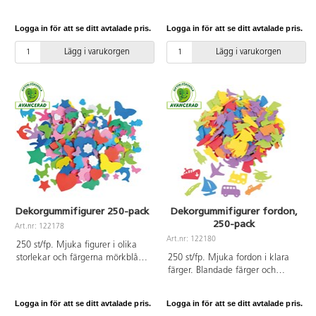
material som är lätt att arbeta
dina egna ord eller dekorera med
med och som ger ett fint resultat.
dem på askar, ramar eller kort.
Logga in för att se ditt avtalade pris.
Logga in för att se ditt avtalade pris.
15 olika färger. Mått:
Mått ca 12x23 mm/bokstav.
20x30 cm/ark.
PVC-fri.
Lägg i varukorgen
Lägg i varukorgen
Dekorgummifigurer 250-pack
Dekorgummifigurer fordon,
250-pack
Art.nr: 122178
Art.nr: 122180
250 st/fp. Mjuka figurer i olika
storlekar och färgerna mörkblå,
250 st/fp. Mjuka fordon i klara
ljusblå, mörkgrön, ljusgrön, röd,
färger. Blandade färger och
beige, cerise, lila och vit. Mått
storlekar. Mått 15-40 mm. Fina
15-40 mm. Fina som dekoration.
som dekoration. Av EVA. PVC-fri.
Logga in för att se ditt avtalade pris.
Logga in för att se ditt avtalade pris.
Av EVA. PVC-fri.