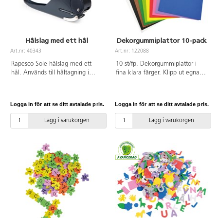
Hålslag med ett hål
Dekorgummiplattor 10-pack
Art.nr: 40343
Art.nr: 122088
Rapesco Sole hålslag med ett
10 st/fp. Dekorgummiplattor i
hål. Används till håltagning i
fina klara färger. Klipp ut egna
krympplattor och andra tjockare
motiv och klistra och dekorera
material. Kapacitet 23 ark/80 g
dina alster. 10 olika färger. Mått:
papper. Helt i metall med
20x30 cm. Tjocklek 1,8 mm. Av
Logga in för att se ditt avtalade pris.
Logga in för att se ditt avtalade pris.
pulverlackad yta. Bra grepp.
EVA. PVC-fri.
Håldiameter 6 mm. 15 års
Lägg i varukorgen
Lägg i varukorgen
garanti.