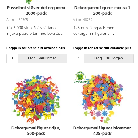
Pusselbokstäver dekorgummi
Dekorgummifigurer mix ca 1
2000-pack
200-pack
Art.nr: 130305
Art.nr: 48739
Ca 2 000 st/fp. Självhäftande
125 g/fp. Storpack med
mjuka pusselbitar med bokstäver
dekorgummifigurer till
i olika glada färger. Ett roligt sätt
dekorationer på kort, askar
att lära sig läsa och skriva. Även
kylskåpsmagneter etc. Ett
Logga in för att se ditt avtalade pris.
Logga in för att se ditt avtalade pris.
bra om man vill göra
material som är enkelt att arbeta
namnskyltar. A-Z. Mått: 2x2 cm.
med och som ger fina resultat.
Lägg i varukorgen
Lägg i varukorgen
Av EVA.
Ca 1 200 st i förpackningen.
PVC-fri.
Dekorgummifigurer djur,
Dekorgummifigurer blommor
500-pack
425-pack