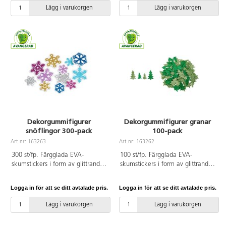
Lägg i varukorgen
Lägg i varukorgen
Dekorgummifigurer
Dekorgummifigurer granar
snöflingor 300-pack
100-pack
Art.nr: 163263
Art.nr: 163262
300 st/fp. Färgglada EVA-
100 st/fp. Färgglada EVA-
skumstickers i form av glittrande
skumstickers i form av glittrande
snöflingor i 6 olika färger. Mått:
julgranar. Levereras i två gröna
ca 3,2 och 5 cm.
nyanser och två höjder. Skapa
Logga in för att se ditt avtalade pris.
Logga in för att se ditt avtalade pris.
varierade vintermotiv på kort,
collage och dekorationer. Mått:
Lägg i varukorgen
Lägg i varukorgen
ca 3 mm och 4 mm höga.