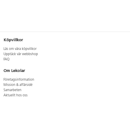
Köpvillkor
Läs om våra köpvillkor
Upptäck vår webbshop
FAQ
Om Lekolar
Företagsinformation
Mission & affärsidé
Samarbeten
Aktuellt hos oss
GDPR
Cookie Policy
Whistleblowing
Lediga jobb
Bruttoprislista lära, skapa, leka 2026-5
Bruttoprislista möbler 2026-3